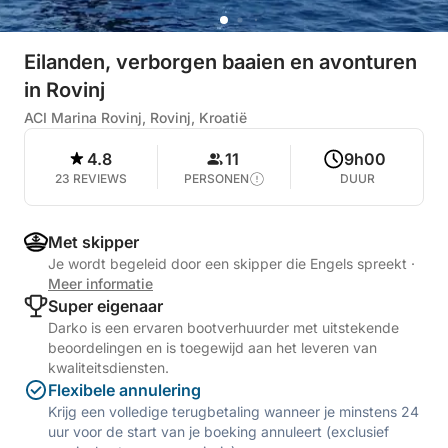
Eilanden, verborgen baaien en avonturen
in Rovinj
ACI Marina Rovinj, Rovinj, Kroatië
4.8
11
9h00
23 REVIEWS
PERSONEN
DUUR
Met skipper
Je wordt begeleid door een skipper die Engels spreekt
·
Meer informatie
Super eigenaar
Darko is een ervaren bootverhuurder met uitstekende
beoordelingen en is toegewijd aan het leveren van
kwaliteitsdiensten.
Flexibele annulering
Krijg een volledige terugbetaling wanneer je minstens 24
uur voor de start van je boeking annuleert (exclusief