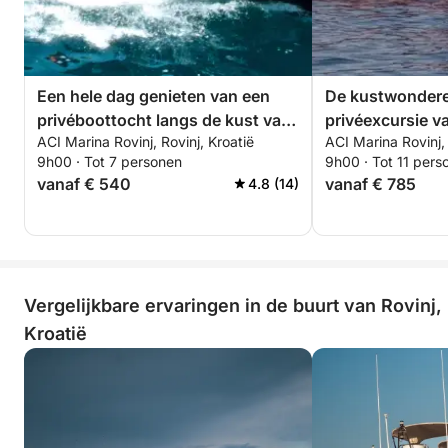
prachtige kustlijn van Kroatië en creëer
onvergetelijke herinneringen op het water!
Een hele dag genieten van een
De kustwondere
privéboottocht langs de kust van
privéexcursie v
ACI Marina Rovinj, Rovinj, Kroatië
ACI Marina Rovinj, 
Istrië
9h00 · Tot 7 personen
9h00 · Tot 11 pers
vanaf € 540
vanaf € 785
4.8 (14)
Vergelijkbare ervaringen in de buurt van Rovinj,
Kroatië