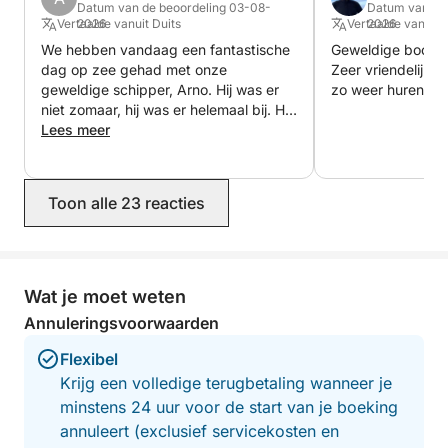
Datum van de beoordeling 03-08-
Datum van de
gewoon ontspannen aan boord is terwijl u geniet van
Vertaalde vanuit Duits
2026
Vertaalde vanuit 
2026
de adembenemende kustlandschappen.
We hebben vandaag een fantastische
Geweldige boot in
dag op zee gehad met onze
Zeer vriendelijke 
Tijdens uw dag op zee kunt u kiezen uit de volgende
geweldige schipper, Arno. Hij was er
zo weer huren!
niet zomaar, hij was er helemaal bij. Hij
activiteiten:
voldeed aan al onze wensen, heeft
Lees meer
veel met ons gelachen en deed er alles
* Varen door de archipel van Rovinj en de prachtige
aan om ervoor te zorgen dat we aan
eilanden
het einde van de tocht dolfijnen zagen.
Toon alle 23 reacties
* Ankeren in rustige baaien, perfect om te zwemmen
Alles was perfect, van de boeking tot
het afscheid! We komen zeker nog
en snorkelen
eens terug!
* Verborgen grotten en ongerepte stranden
ontdekken
Wat je moet weten
* Stoppen in kustplaatsen voor een lunch en lokale
Annuleringsvoorwaarden
Kroatische gerechten
* Genieten van watersporten en leuke activiteiten op
Flexibel
het water
Krijg een volledige terugbetaling wanneer je
minstens 24 uur voor de start van je boeking
De krachtige en moderne boot maakt het verkennen
annuleert (exclusief servicekosten en