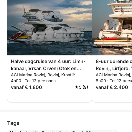
Halve dagcruise van 4 uur: Limn-
8-uur durende c
kanaal, Vrsar, Crveni Otok en
Rovinj, Lirfjord
ACI Marina Rovinj, Rovinj, Kroatië
ACI Marina Rovinj, 
meer met drankjes en snacks
drankjes, snacks
4h00 · Tot 12 personen
8h00 · Tot 12 per
vanaf € 1.800
vanaf € 2.400
5 (9)
Tags