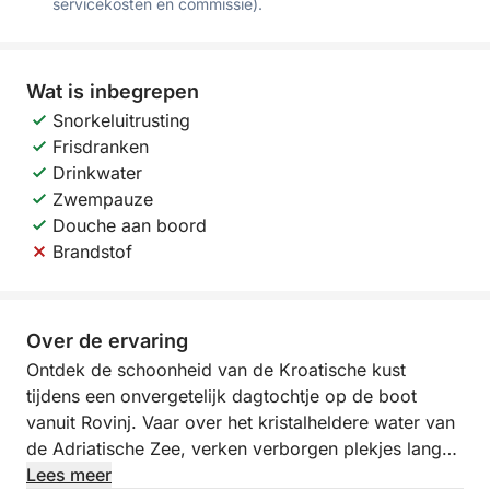
servicekosten en commissie).
Wat is inbegrepen
Snorkeluitrusting
Frisdranken
Drinkwater
Zwempauze
Douche aan boord
Brandstof
Over de ervaring
Ontdek de schoonheid van de Kroatische kust
tijdens een onvergetelijk dagtochtje op de boot
vanuit Rovinj. Vaar over het kristalheldere water van
de Adriatische Zee, verken verborgen plekjes langs
de kustlijn en ervaar de vrijheid van een hele dag op
Lees meer