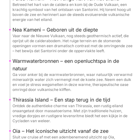
Betreed het hart van de caldera en kom bij de Oude Vulkaan, een
Dit is niet zomaar een boottocht: het is een volledige
krachtig symbool van het ontstaan van Santorini. Hij torent hoog uit
boven de zee en herinnert aan de steeds evoluerende vulkanische
dag onderdompeling in de ziel van Santorini, waarbij
energie van het eiland.
onvergetelijke uitzichten, authentieke smaken en het
Nea Kameni – Geboren uit de diepte
serene tempo van het leven op zee worden
Vaar naar de Nieuwe Vulkaan, nog steeds geothermisch actief, die
gecombineerd.
oprijst uit de calderabodem. Het ruige terrein en de stomende
openingen vormen een dramatisch contrast met de omringende zee
– het bewijs dat Santorini onder de oppervlakte leeft.
Warmwaterbronnen – een openluchtspa in de
natuur
Ga voor anker bij de warmwaterbronnen, waar natuurlijk verwarmd
mineraalrijk water zich vermengt met de koele zee. Neem een duik
en voel je stress wegsmelten in deze warme, therapeutische oase
omringd door vulkanische kliffen.
Thirassia Island – Een stap terug in de tijd
Ontdek de authentieke charme van Thirassia, een rustig eiland
onaangetast door massatoerisme. Met zijn traditionele huizen,
vredige dorpjes en rustigere levensritme biedt het een kijkje in de
Cycladen van weleer.
Oia – Het iconische uitzicht vanaf de zee
Sluit uw cruise af met een adembenemend uitzicht op Oia,