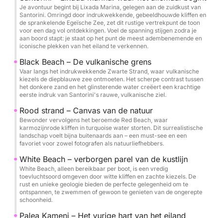
Je avontuur begint bij Lixada Marina, gelegen aan de zuidkust van
wandelen, de omgeving te verkennen of te
Santorini. Omringd door indrukwekkende, gebeeldhouwde kliffen en
zwemmen. Trakteer uzelf op een verkwikkend bad
de sprankelende Egeïsche Zee, zet dit rustige vertrekpunt de toon
voor een dag vol ontdekkingen. Voel de spanning stijgen zodra je
in de warmwaterbronnen, waar het mineraalrijke
aan boord stapt: je staat op het punt de meest adembenemende en
water een natuurlijke thermische buitenervaring
iconische plekken van het eiland te verkennen.
biedt.
Black Beach – De vulkanische grens
Vaar langs het indrukwekkende Zwarte Strand, waar vulkanische
Ontdek de ongerepte charme van het eiland
kiezels de diepblauwe zee ontmoeten. Het scherpe contrast tussen
het donkere zand en het glinsterende water creëert een krachtige
Thirassia, geniet van een lange lunch en een
eerste indruk van Santorini's rauwe, vulkanische ziel.
zwempauze in een rustige baai. Bewonder het
Rood strand – Canvas van de natuur
panoramische uitzicht op de witgekalkte huizen en
Bewonder vervolgens het beroemde Red Beach, waar
blauwe koepels van Oia vanaf het water. Neem de
karmozijnrode kliffen in turquoise water storten. Dit surrealistische
landschap voelt bijna buitenaards aan – een must-see en een
tijd om te stoppen, foto's te maken en van het
favoriet voor zowel fotografen als natuurliefhebbers.
moment te genieten.
White Beach – verborgen parel van de kustlijn
White Beach, alleen bereikbaar per boot, is een vredig
Let op: De route kan variëren afhankelijk van de
toevluchtsoord omgeven door witte kliffen en zachte kiezels. De
weers- en zeeomstandigheden. Uw kapitein past de
rust en unieke geologie bieden de perfecte gelegenheid om te
ontspannen, te zwemmen of gewoon te genieten van de ongerepte
route indien nodig aan om een veilige, plezierige en
schoonheid.
onvergetelijke ervaring te garanderen.
Palea Kameni – Het vurige hart van het eiland