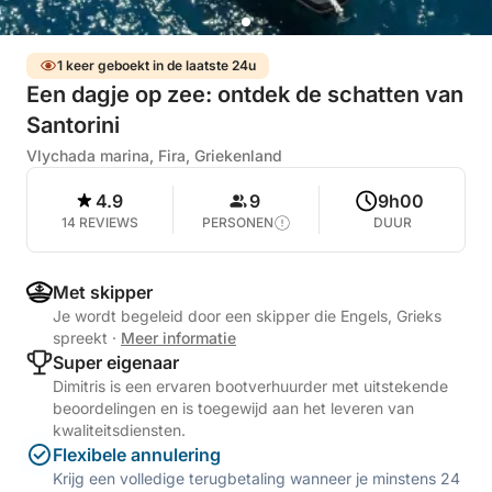
1 keer geboekt in de laatste 24u
Een dagje op zee: ontdek de schatten van
Santorini
Vlychada marina, Fira, Griekenland
4.9
9
9h00
14 REVIEWS
PERSONEN
DUUR
Met skipper
Je wordt begeleid door een skipper die Engels, Grieks
spreekt
·
Meer informatie
Super eigenaar
Dimitris is een ervaren bootverhuurder met uitstekende
beoordelingen en is toegewijd aan het leveren van
kwaliteitsdiensten.
Flexibele annulering
Krijg een volledige terugbetaling wanneer je minstens 24