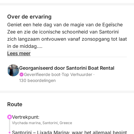
Over de ervaring
Geniet een hele dag van de magie van de Egeïsche
Zee en zie de iconische schoonheid van Santorini
zich langzaam ontvouwen vanaf zonsopgang tot laat
in de middag.
Lees meer
U vertrekt vanuit de rustige jachthaven van Vlychada
en begint uw reis met een mooie zeiltocht langs de
Georganiseerd door Santorini Boat Rental
zuidkust. U passeert de beroemde zwarte, rode en
Geverifieerde boot
·
Top Verhuurder ·
130 beoordelingen
witte stranden van Santorini, die allemaal hun vorm
hebben gekregen door de vurige vulkanische
geschiedenis van het eiland. Terwijl de boot langs de
gebeeldhouwde kliffen en zeegrotten van Lixada
Route
glijdt, ontvouwt het spectaculaire landschap zich
Vertrekpunt:
voor u, als een schilderij. Ga naar het hart van de
Vlychada marina, Santorini, Greece
caldera en verken Nea Kameni (nieuwe vulkaan) en
Palea Kameni (oude vulkaan). U heeft hier tijd om te
Santorini – Lixada Marina: waar het allemaal begint