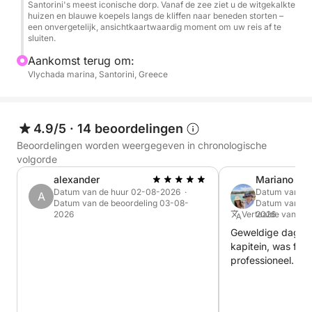
Santorini's meest iconische dorp. Vanaf de zee ziet u de witgekalkte
huizen en blauwe koepels langs de kliffen naar beneden storten –
een onvergetelijk, ansichtkaartwaardig moment om uw reis af te
sluiten.
Aankomst terug om:
Vlychada marina, Santorini, Greece
4.9/5
·
14 beoordelingen
Beoordelingen worden weergegeven in chronologische
volgorde
alexander
Mariano
Datum van de huur 02-08-2026 ·
Datum van de
A
Datum van de beoordeling 03-08-
Datum van de 
2026
Vertaalde vanuit 
2026
Geweldige dagtocht!!! Nic
kapitein, was fan
professioneel. Da