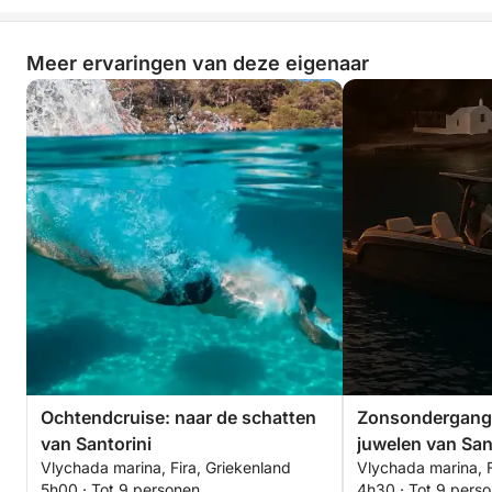
Meer ervaringen van deze eigenaar
Ochtendcruise: naar de schatten
Zonsondergangc
van Santorini
juwelen van San
Vlychada marina, Fira, Griekenland
Vlychada marina, F
5h00 · Tot 9 personen
4h30 · Tot 9 pers