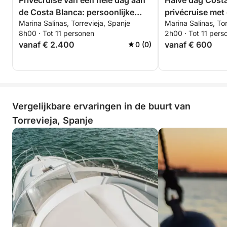
Privécruise van een hele dag aan
Halve dag Costa
de Costa Blanca: persoonlijke
privécruise met 
Marina Salinas, Torrevieja, Spanje
Marina Salinas, Tor
zeilervaring van Torrevieja naar
route
8h00 · Tot 11 personen
2h00 · Tot 11 pers
Tabarca en La Manga
vanaf € 2.400
vanaf € 600
0 (0)
Vergelijkbare ervaringen in de buurt van
Torrevieja, Spanje