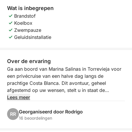
Wat is inbegrepen
Brandstof
Koelbox
Zwempauze
Geluidsinstallatie
Over de ervaring
Ga aan boord van Marina Salinas in Torrevieja voor
een privécruise van een halve dag langs de
prachtige Costa Blanca. Dit avontuur, geheel
afgestemd op uw wensen, stelt u in staat de
Middellandse Zee in uw eigen tempo te verkennen.
Lees meer
Of u nu wilt ontspannen of verborgen schatten wilt
ontdekken, deze cruise heeft het allemaal.
Georganiseerd door Rodrigo
RR
16 beoordelingen
Aan boord van een comfortabele en goed uitgeruste