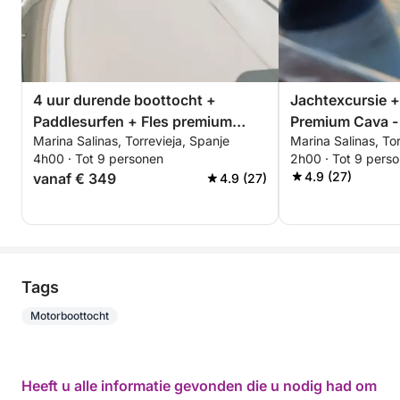
4 uur durende boottocht +
Jachtexcursie +
Paddlesurfen + Fles premium
Premium Cava -
Marina Salinas, Torrevieja, Spanje
Marina Salinas, Tor
Cava - ALL-INCLUSIVE
of zonsondergan
4h00 · Tot 9 personen
2h00 · Tot 9 pers
INCLUSIVE
4.9 (27)
vanaf € 349
4.9 (27)
Tags
Motorboottocht
Heeft u alle informatie gevonden die u nodig had om