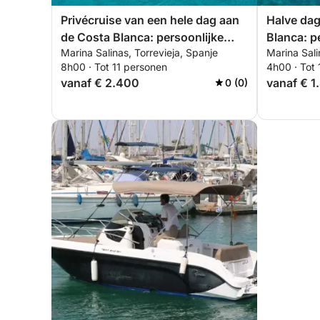
Privécruise van een hele dag aan
Halve dag
de Costa Blanca: persoonlijke
Blanca: p
Marina Salinas, Torrevieja, Spanje
Marina Sali
zeilervaring van Torrevieja naar
van Torre
8h00 · Tot 11 personen
4h00 · Tot 
Tabarca en La Manga
Manga
vanaf € 2.400
vanaf € 1
0 (0)