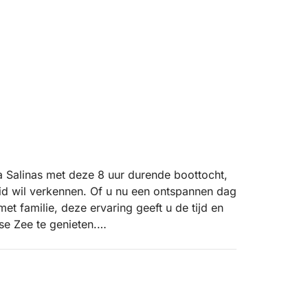
 Salinas met deze 8 uur durende boottocht,
eid wil verkennen. Of u nu een ontspannen dag
met familie, deze ervaring geeft u de tijd en
e Zee te genieten.
aien en neem een verfrissende duik in
de dag aanpassen aan de stemming van uw
oon genieten van het uitzicht vanaf het dek.