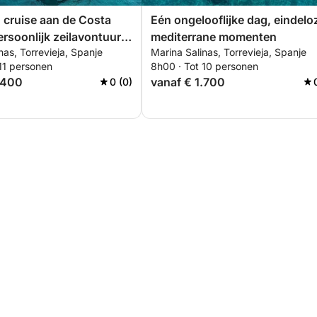
 cruise aan de Costa
Eén ongelooflijke dag, eindelo
ersoonlijk zeilavontuur
mediterrane momenten
nas, Torrevieja, Spanje
Marina Salinas, Torrevieja, Spanje
vieja naar Tabarca en La
11 personen
8h00 · Tot 10 personen
.400
vanaf € 1.700
0 (0)