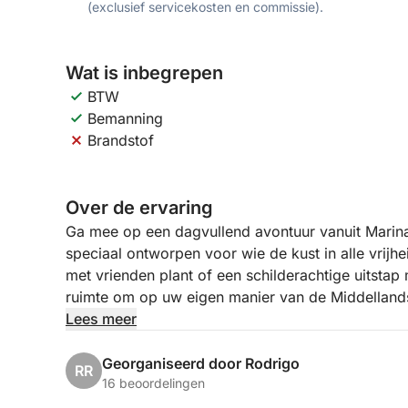
(exclusief servicekosten en commissie).
Wat is inbegrepen
BTW
Bemanning
Brandstof
Over de ervaring
Ga mee op een dagvullend avontuur vanuit Marina
speciaal ontworpen voor wie de kust in alle vrijh
met vrienden plant of een schilderachtige uitstap 
ruimte om op uw eigen manier van de Middellands
Lees meer
Vaar langs de kustlijn, ga voor anker in kalme ba
kristalhelder water. Zonder vast schema kunt u 
Georganiseerd door Rodrigo
RR
groep – of u nu wilt zonnebaden, zwemmen of gew
16 beoordelingen