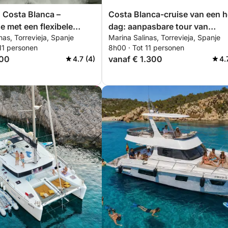
 Costa Blanca –
Costa Blanca-cruise van een h
se met een flexibele
dag: aanpasbare tour van
nas, Torrevieja, Spanje
Marina Salinas, Torrevieja, Spanje
Torrevieja naar La Manga en
11 personen
8h00 · Tot 11 personen
Tabarca
600
vanaf € 1.300
4.7 (4)
4.