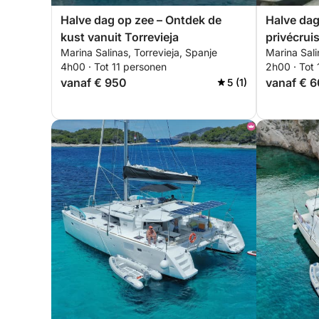
Halve dag op zee – Ontdek de
Halve dag
kust vanuit Torrevieja
privécrui
Marina Salinas, Torrevieja, Spanje
Marina Sali
route
4h00 · Tot 11 personen
2h00 · Tot 
vanaf € 950
vanaf € 
5 (1)