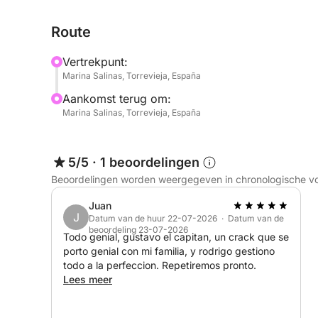
Deze boot biedt een eenvoudige en flexibele inde
Route
eigen eten, drinken en alles wat u de hele dag wil
keuze voor wie de voorkeur geeft aan een ontspan
Vertrekpunt:
Marina Salinas, Torrevieja, España
Of u nu iets speciaals te vieren hebt of gewoon w
Aankomst terug om:
deze dagvullende cruise vanuit Marina Salinas bied
Marina Salinas, Torrevieja, España
5/5
·
1 beoordelingen
Beoordelingen worden weergegeven in chronologische v
Juan
J
Datum van de huur 22-07-2026 · Datum van de
beoordeling 23-07-2026
Todo genial, gustavo el capitan, un crack que se
porto genial con mi familia, y rodrigo gestiono
todo a la perfeccion. Repetiremos pronto.
Lees meer