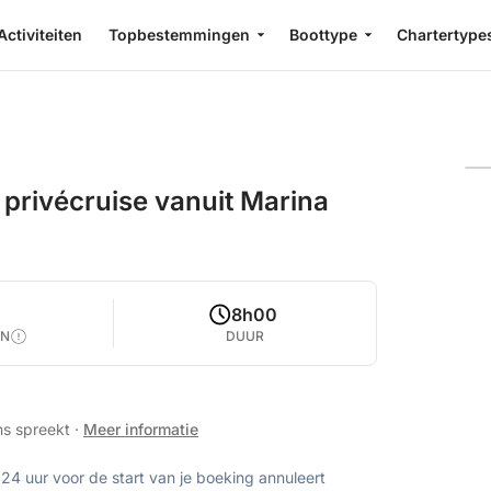
Activiteiten
Topbestemmingen
Boottype
Chartertype
 privécruise vanuit Marina
8h00
EN
DUUR
ns spreekt
·
Meer informatie
 24 uur voor de start van je boeking annuleert