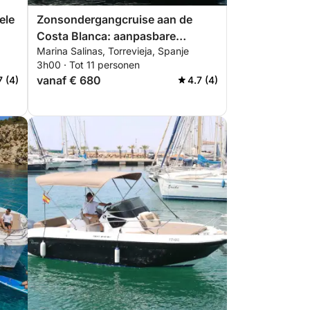
ele
Zonsondergangcruise aan de
Costa Blanca: aanpasbare
Marina Salinas, Torrevieja, Spanje
avondtour van Torrevieja naar La
3h00 · Tot 11 personen
Manga en Tabarca
vanaf € 680
7 (4)
4.7 (4)