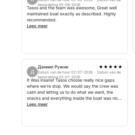
beoordeling 05-08-2026
Voor gasten die meer actie zoeken, kunnen we opt
Tasos and the team was awesome, Great well
maintained boat exactly as described. Highly
watersportcentrum (afhankelijk van beschikbaarhe
recommended.
Lees meer
Даниил Ружни
Д
Datum van de huur 02-07-2026 · Datum van de
beoordeling 02-07-2026
It Was insane! Tasos choose really nice gaps
where we’re stop. We would say the crew was
calm and letting us to do what we want, the
snacks and everything inside the boat was nice!
I would really recommend these boat!
Lees meer