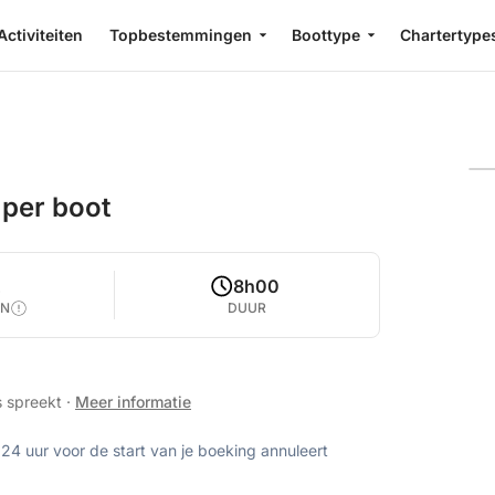
Activiteiten
Topbestemmingen
Boottype
Chartertype
 per boot
2
8h00
EN
DUUR
s spreekt
·
Meer informatie
 24 uur voor de start van je boeking annuleert