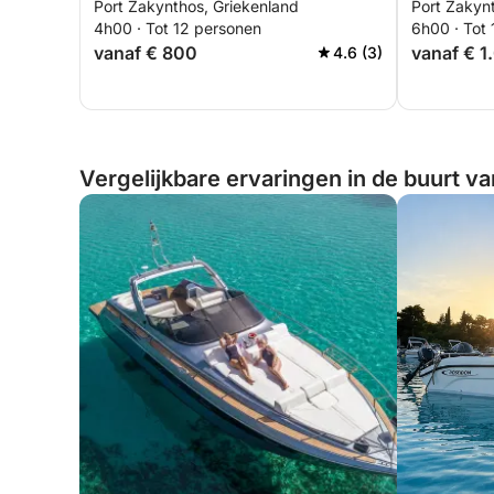
Port Zakynthos, Griekenland
Port Zakyn
inclusive privé-ontsnapping
4h00 · Tot 12 personen
6h00 · Tot
vanaf € 800
vanaf € 1
4.6 (3)
Vergelijkbare ervaringen in de buurt v