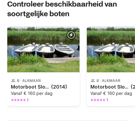
Controleer beschikbaarheid van
soortgelijke boten
8
·
ALKMAAR
8
·
ALKMAAR
Motorboot Sloep 8 personen
(2014)
Motorboot Sloep 8 personen
(
Vanaf
€ 160 per dag
Vanaf
€ 160 per dag
1
1