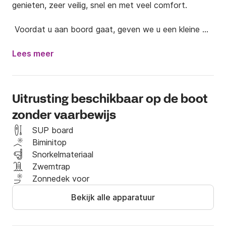
genieten, zeer veilig, snel en met veel comfort.

 Voordat u aan boord gaat, geven we u een kleine 
rijles en uitleg voor eenvoudige bediening.

Lees meer
 - Vereist geen diploma

 - groot solarium in de boeg

Uitrusting beschikbaar op de boot
 Geniet van deze grote en veilige nieuwe boot om de 
zonder vaarbewijs
beste plekken aan de Costa Blanca te navigeren.
SUP board
Biminitop
Snorkelmateriaal
Zwemtrap
Zonnedek voor
Bekijk alle apparatuur