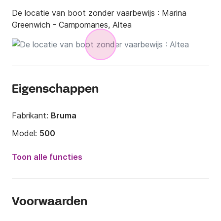
De locatie van boot zonder vaarbewijs :
Marina
Greenwich - Campomanes, Altea
Eigenschappen
Fabrikant:
Bruma
Model:
500
Motorkracht:
15pk
Toon alle functies
Lengte:
5m
Jaar:
2024
Voorwaarden
Capaciteit aan boord:
6 personen