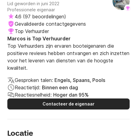
toch zeker 30 euro kwijt nog steeds geen geld maar toch.
Lid geworden in juni 2022
Wel een leuke dag op het water gehad.
Professionele eigenaar
4.6
(
97 beoordelingen
)
Gevalideerde contactgegevens
Top Verhuurder
Marcos is Top Verhuurder
Top Verhuurders zijn ervaren booteigenaren die
positieve reviews hebben ontvangen en zich inzetten
voor het leveren van diensten van de hoogste
kwaliteit.
Gesproken talen:
Engels, Spaans, Pools
Reactietijd:
Binnen een dag
Reactiesnelheid:
Hoger dan 95%
Contacteer de eigenaar
Locatie