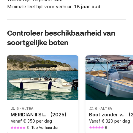
Minimale leeftijd voor verhuur:
18 jaar oud
Controleer beschikbaarheid van
soortgelijke boten
5
·
ALTEA
6
·
ALTEA
MERIDIAN II SIN LICENCIA Quicksilver 475
(2025)
Boot zonder vaarbewijs Matrix 500 15pk
(
Vanaf
€ 350 per dag
Vanaf
€ 320 per dag
3
·
Top Verhuurder
8