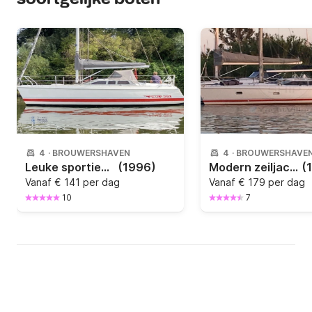
4
·
BROUWERSHAVEN
4
·
BROUWERSHAVE
Leuke sportieve zeilboot met inboard diesel van al
(1996)
Modern zeiljacht met 2 hutten van alle luxe voorzi
(
Vanaf
€ 141 per dag
Vanaf
€ 179 per dag
10
7