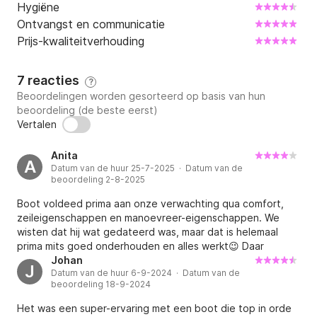
Hygiëne
Ontvangst en communicatie
Prijs-kwaliteitverhouding
7 reacties
?
Beoordelingen worden gesorteerd op basis van hun
beoordeling (de beste eerst)
Vertalen
Anita
A
Datum van de huur 25-7-2025 · Datum van de
beoordeling 2-8-2025
Boot voldeed prima aan onze verwachting qua comfort,
zeileigenschappen en manoevreer-eigenschappen. We
wisten dat hij wat gedateerd was, maar dat is helemaal
prima mits goed onderhouden en alles werkt😉 Daar
ontbrak het wel wat aan. Drie stoppers waren kapot,
Johan
J
Datum van de huur 6-9-2024 · Datum van de
waardoor tijdens het zeilen onze rolgenua zakte.
beoordeling 18-9-2024
Vervolgens de val maar in de stopper gedaan van de
onderlijkstrekker, die het nog wel deed. Alles zou in
Het was een super-ervaring met een boot die top in orde
principe vanuit de kuip te bedienen moeten zijn, maar