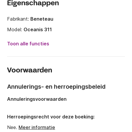
Eigenschappen
Fabrikant:
Beneteau
Model:
Oceanis 311
Jaar:
2001
Toon alle functies
Capaciteit aan boord:
6 personen
Aantal hutten:
2
Voorwaarden
Aantal slaapplaatsen:
4
Aantal badkamers:
1
Annulerings- en herroepingsbeleid
Lengte:
9.85m
Annuleringsvoorwaarden
Breedte:
3.2m
Diepgang:
1.45m
Herroepingsrecht voor deze boeking:
Motorkracht:
20pk
Nee.
Meer informatie