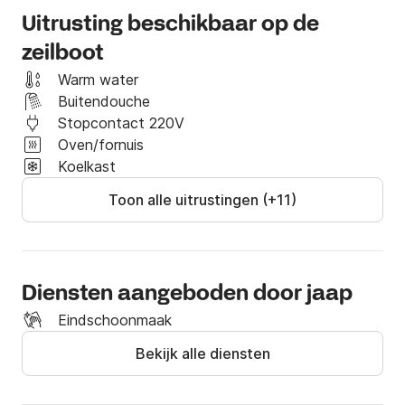
een onvergetelijke ervaring!

Uitrusting beschikbaar op de
zeilboot
Ik kijk uit naar je bericht!
Warm water
Buitendouche
Stopcontact 220V
Oven/fornuis
Koelkast
Toon alle uitrustingen (+11)
Diensten aangeboden door jaap
Eindschoonmaak
Bekijk alle diensten