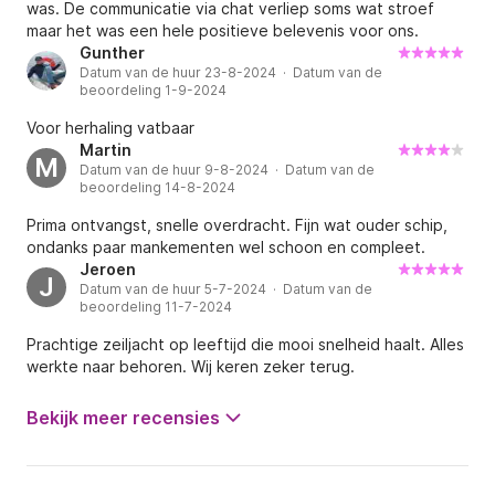
was. De communicatie via chat verliep soms wat stroef
doordat alles niet meer zo soepel draait en gaat, niet
maar het was een hele positieve belevenis voor ons.
mogelijk. Zo ging een rif zetten niet vanuit de kuip en
Gunther
moest ik zelf naar de giek om de riflijn handmatig daar door
Datum van de huur 23-8-2024 · Datum van de
te zetten. Grootschoot..klem zit zo gedraaid dat hij tijdens
beoordeling 1-9-2024
zeilen bij aan de wind moeilijk los te gooien is bij uit het
Voor herhaling vatbaar
roer lopen… Boot inclusief navigatie? Navigatie was kapot.
Martin
Qua schoonmaak (o.a. schimmel in de achterhut) en
M
Datum van de huur 9-8-2024 · Datum van de
communicatie (instructie bij aankomst…moesten we zelf om
beoordeling 14-8-2024
vragen) kan het ook wat beter mijns inziens. Maar heerlijke
week gehad op het Grevelingen met een goeie wind,
Prima ontvangst, snelle overdracht. Fijn wat ouder schip,
ondanks deze verbeterpuntjes☺️
ondanks paar mankementen wel schoon en compleet.
Jeroen
J
Datum van de huur 5-7-2024 · Datum van de
beoordeling 11-7-2024
Prachtige zeiljacht op leeftijd die mooi snelheid haalt. Alles
werkte naar behoren. Wij keren zeker terug.
Bekijk meer recensies