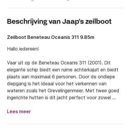
Beschrijving van Jaap's zeilboot
Zeilboot Beneteau Oceanis 311 9.85m
Hallo iedereen!

Vaar uit op de Beneteau Oceanis 311 (2001). Dit 
elegante schip biedt een ruime achterkajuit en biedt 
plaats aan maximaal 6 personen. Door de ondiepe 
diepgang is het ideaal voor het verkennen van 
wateren zoals het Grevelingenmeer. Met twee goed 
ingerichte hutten is dit jacht perfect voor zowel 
wekelijkse als weekendtrips, wat de flexibiliteit biedt 
die u nodig heeft voor elk uitje.  Of je nu op zoek 
Lees meer
bent naar een ontspannende ontsnapping of een 
spannende nautische reis, de Oceanis 311 belooft 