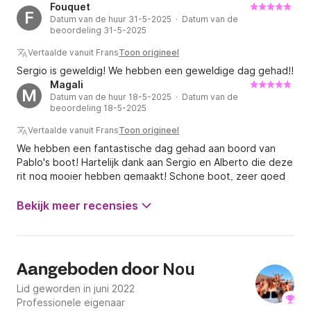
Fouquet
F
Datum van de huur 31-5-2025 · Datum van de
beoordeling 31-5-2025
Vertaalde vanuit Frans
Toon origineel
Sergio is geweldig! We hebben een geweldige dag gehad!!
Magali
M
Datum van de huur 18-5-2025 · Datum van de
beoordeling 18-5-2025
Vertaalde vanuit Frans
Toon origineel
We hebben een fantastische dag gehad aan boord van
Pablo's boot! Hartelijk dank aan Sergio en Alberto die deze
rit nog mooier hebben gemaakt! Schone boot, zeer goed
uitgerust, zeer comfortabel, met een zeer goede prijs-
kwaliteitverhouding. Topcommunicatie voor boekingen. Wij
Bekijk meer recensies
kunnen deze boot en zijn eigenaar van harte aanbevelen!
Een hele dikke dankjewel ☺️
Nou
Aangeboden door
Lid geworden in juni 2022
Professionele eigenaar