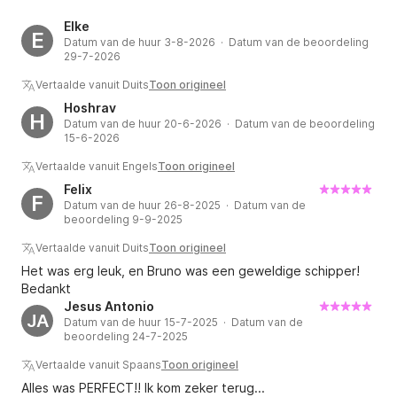
Elke
E
Datum van de huur 3-8-2026 · Datum van de beoordeling
29-7-2026
Vertaalde vanuit Duits
Toon origineel
Hoshrav
H
Datum van de huur 20-6-2026 · Datum van de beoordeling
15-6-2026
Vertaalde vanuit Engels
Toon origineel
Felix
F
Datum van de huur 26-8-2025 · Datum van de
beoordeling 9-9-2025
Vertaalde vanuit Duits
Toon origineel
Het was erg leuk, en Bruno was een geweldige schipper!
Bedankt
Jesus Antonio
JA
Datum van de huur 15-7-2025 · Datum van de
beoordeling 24-7-2025
Vertaalde vanuit Spaans
Toon origineel
Alles was PERFECT!! Ik kom zeker terug...