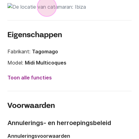
Eigenschappen
Fabrikant:
Tagomago
Model:
Midi Multicoques
Jaar:
1986 (Gerenoveerd in 2023)
Toon alle functies
Capaciteit aan boord:
12 personen
Aantal hutten:
4
Voorwaarden
Aantal slaapplaatsen:
10
Aantal badkamers:
2
Annulerings- en herroepingsbeleid
Lengte:
15m
Annuleringsvoorwaarden