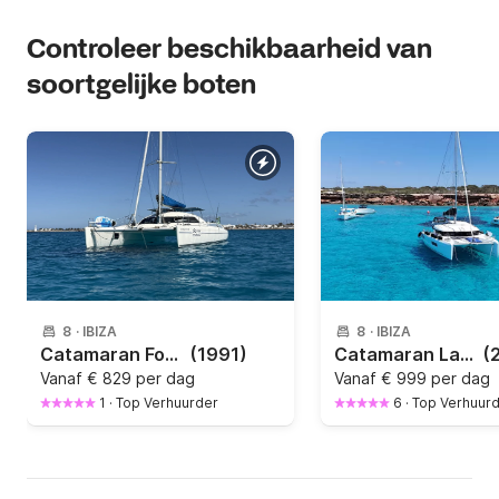
Controleer beschikbaarheid van
soortgelijke boten
8
·
IBIZA
8
·
IBIZA
Catamaran Fontain Pajot Fidji 39 11.96m
(1991)
Catamaran Lagoon 40 12m
(
Vanaf
€ 829 per dag
Vanaf
€ 999 per dag
1
·
Top Verhuurder
6
·
Top Verhuur