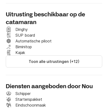
INBEGREPEN

- x2 paddle-surf/kajak 🏄🏻‍♂️ / 🛶

Uitrusting beschikbaar op de
- Teams   

catamaran
- Assistent 🚤

- Muziekapparatuur 🔊🎶

Dinghy
- enz.

SUP board
Automatische piloot
NIET INBEGREPEN

Biminitop
- 🧑‍✈️Schipper: € 180/dag

Kajak
- ⛽️Diesel: € 50/dag

Toon alle uitrustingen (+12)
Betaling vóór het instappen

Alleen als je slaapt

- Reiniging: € 200

Diensten aangeboden door Nou
Beleef een onvergetelijke ervaring!

Schipper
Vraag het ons -> +info✨

Starterspakket
- Verblijf in havens (niet noodzakelijk)
Eindschoonmaak