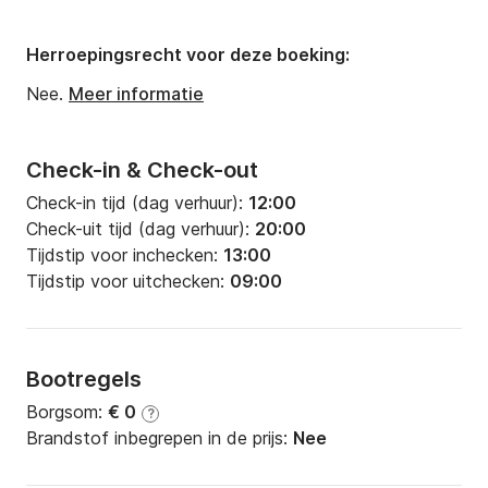
Breedte:
8m
Diepgang:
1.2m
Herroepingsrecht voor deze boeking:
Motorkracht:
60pk
Nee.
Meer informatie
Check-in & Check-out
Check-in tijd (dag verhuur):
12:00
Check-uit tijd (dag verhuur):
20:00
Tijdstip voor inchecken:
13:00
Tijdstip voor uitchecken:
09:00
Bootregels
Borgsom:
€ 0
?
Brandstof inbegrepen in de prijs:
Nee