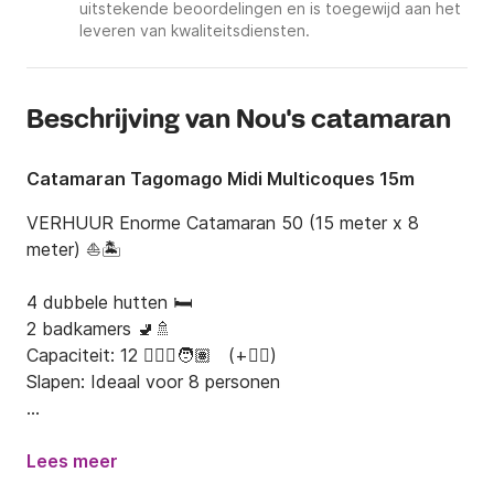
uitstekende beoordelingen en is toegewijd aan het
leveren van kwaliteitsdiensten.
Beschrijving van Nou's catamaran
Catamaran Tagomago Midi Multicoques 15m
VERHUUR Enorme Catamaran 50 (15 meter x 8 
meter) ⛵️🏝️

4 dubbele hutten 🛏️

2 badkamers 🚽🚿

Capaciteit: 12 👱🏾‍♀️🧑🏽‍   (+🧑‍✈️)

Slapen: Ideaal voor 8 personen

Rondleiding: 8 uur

Opstapplaats: Ibiza/Formentera 🏝️

Lees meer