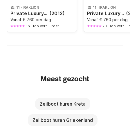
11
·
IRAKLION
11
·
IRAKLION
Private Luxury Sunset Trips on TREATON (16.15 m. long, 4.80 m. wide)
(2012)
Private Luxury Morning Trips on TREATON (16.15 m. long / 4.80 m. wide)
(
Vanaf
€ 760 per dag
Vanaf
€ 760 per dag
16
·
Top Verhuurder
23
·
Top Verhuu
Meest gezocht
Zeilboot huren Kreta
Zeilboot huren Griekenland