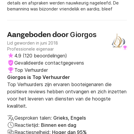
details en afspraken werden nauwkeurig nageleefd. De
cockpitkussens, nieuwe dekmatrassen etc.)

bemanning was bijzonder vriendelijk en aardig, bleef
- Luxe, 15,10 m. Lange zeilboot / 4,80 m breed, een 
discreet op de achtergrond en verleende een uitstekende
van de grootste, veiligste en meest comfortabele op 
service, waardoor je optimaal van de privéreis kon
genieten. Er ontbrak niets en het eten dat aan boord
het eiland Rhodos (vooral bij winderig weer)

bereid werd, was erg lekker. De boot is werkelijk prachtig
Giorgos
Aangeboden door
- De open zit-/cockpit is extreem ruim, verreweg de 
en heel comfortabel. Een echte aanrader en we zouden
breedste in deze jachtklasse

Lid geworden in juni 2018
het zeker nog een keer doen. Bedankt.
Professionele eigenaar
- Zeer ruime cockpittafel

4.9
(
120 beoordelingen
)
- De openslaande achterdeur biedt toegang tot een 
Gevalideerde contactgegevens
uitgebreid zwem- en entertainmentgedeelte

Top Verhuurder
- Extra grote liggedeeltes op het voordek, voorzien 
Giorgos is Top Verhuurder
van comfortabele, 10 cm dikke, hoogwaardige 
Top Verhuurders zijn ervaren booteigenaren die
matrassen

positieve reviews hebben ontvangen en zich inzetten
- Warm/koudwaterdouche op het zwemplatform

voor het leveren van diensten van de hoogste
- De hoofdlounge is ruim en gezellig

kwaliteit.
- Elektrische toiletten met douches

Gesproken talen:
Grieks, Engels
BELANGRIJKE INFORMATIE

Reactietijd:
Binnen een dag
- Al onze dagtochten vertrekken vanuit de haven 
Reactiesnelheid:
Hoger dan 95%