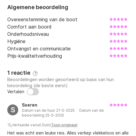
- Mediterraans menu (pasta met garnalen in 
Algemene beoordeling
tomatensaus, Griekse salade)

- Vers seizoensfruit

Overeenstemming van de boot
- Frisdranken, water, witte wijn, bier

Comfort aan boord
- 2 x SUP (Stand Up Paddleboard)

Onderhoudsniveau
- Ruim voldoende snorkeluitrusting

Hygiëne
- Hengels

Ontvangst en communicatie
Prijs-kwaliteitverhouding
UITGESLOTEN

- Ophalen en afzetten bij het hotel

1 reactie
?
- Strandhanddoeken

Beoordelingen worden gesorteerd op basis van hun
beoordeling (de beste eerst)
HOOGTEPUNTEN VAN DE ZEILBOOT

Vertalen
- Naam: JACKPOT

Soeren
- Model: Beneteau Oceanis 48 / Gebouwd in 2017 / 
S
Datum van de huur 21-5-2025 · Datum van de
Uitgebreid gerenoveerd in 2025 en 2026 (nieuwe 
beoordeling 25-5-2025
motor, nieuw grootzeil, nieuwe genua, nieuwe 
Vertaalde vanuit Duits
Toon origineel
pijpafsluiters, nieuwe boegschroef, nieuwe ankerlier, 
Het was echt een leuke reis. Alles verliep vlekkeloos en alle
nieuwe bekleding van de banken, nieuwe 