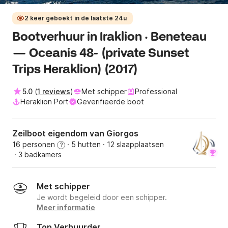
2 keer geboekt in de laatste 24u
Bootverhuur in Iraklion · Beneteau
— Oceanis 48- (private Sunset
Trips Heraklion) (2017)
5.0
(
1 reviews
)
Met schipper
Professional
Heraklion Port
Geverifieerde boot
Zeilboot eigendom van Giorgos
16 personen
· 5 hutten
· 12 slaapplaatsen
?
· 3 badkamers
Met schipper
Je wordt begeleid door een schipper.
Meer informatie
Top Verhuurder