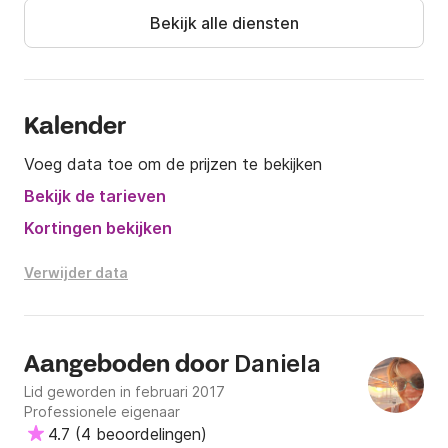
daarbij hoort: zwemmen, snorkelen, vissen, roeien en 
Bekijk alle diensten
zonnebaden. Of ontdek dorpjes en verschillende 
landschappen aan de wal.
Kalender
Voeg data toe om de prijzen te bekijken
Bekijk de tarieven
Kortingen bekijken
Verwijder data
Daniela
Aangeboden door
Lid geworden in februari 2017
Professionele eigenaar
4.7
(
4 beoordelingen
)