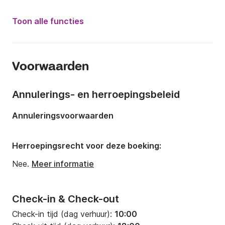
Jaar:
2001 (Gerenoveerd in 2022)
Toon alle functies
Capaciteit aan boord:
12 personen
Aantal hutten:
5
Voorwaarden
Aantal slaapplaatsen:
10
Aantal badkamers:
3
Annulerings- en herroepingsbeleid
Lengte:
14.95m
Annuleringsvoorwaarden
Breedte:
4.55m
Diepgang:
1.85m
Herroepingsrecht voor deze boeking:
Motorkracht:
105pk
Nee.
Meer informatie
Check-in & Check-out
Check-in tijd (dag verhuur):
10:00