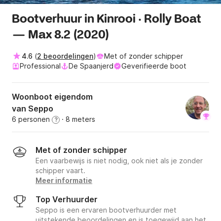
Bootverhuur in Kinrooi · Rolly Boat
— Max 8.2 (2020)
4.6
(
2 beoordelingen
)
Met of zonder schipper
Professional
De Spaanjerd
Geverifieerde boot
Woonboot eigendom
van Seppo
6 personen
· 8 meters
?
Met of zonder schipper
Een vaarbewijs is niet nodig, ook niet als je zonder
schipper vaart.
Meer informatie
Top Verhuurder
Seppo is een ervaren bootverhuurder met
uitstekende beoordelingen en is toegewijd aan het