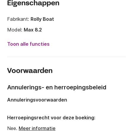
Eigenschappen
Fabrikant:
Rolly Boat
Model:
Max 8.2
Jaar:
2020
Toon alle functies
Lengte:
8m
Breedte:
3m
Voorwaarden
Capaciteit aan boord:
6 personen
Aantal slaapplaatsen:
4
Annulerings- en herroepingsbeleid
Annuleringsvoorwaarden
Herroepingsrecht voor deze boeking:
Nee.
Meer informatie