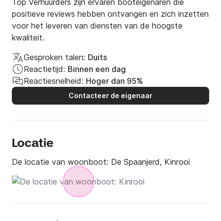
voor aankomst. De weg wijst zich vanzelf en vanaf 
Top Verhuurders zijn ervaren booteigenaren die
de ingang zie je de -boten al liggen.
positieve reviews hebben ontvangen en zich inzetten
voor het leveren van diensten van de hoogste
kwaliteit.
Gesproken talen:
Duits
Reactietijd:
Binnen een dag
Reactiesnelheid:
Hoger dan 95%
Contacteer de eigenaar
Locatie
De locatie van woonboot:
De Spaanjerd, Kinrooi