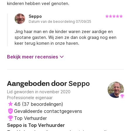
kinderen hebben veel genoten.
Onze steiger ‘Q’ bevindt zich in het gedeelte van de 
haven waar voornamelijk luxe motorjachten en 
Seppo
zeiljachten hun vaste ligplaats hebben. Wanneer het 
Datum van de beoordeling 07/09/25
zonnetje schijnt, waan je je daarom al snel aan de 
Jing haar man en de kinder waren zeer aardige en
Franse Rivièra. 

spotane gasten. Wij zien ze dan ook graag nog een
keer terug komen in onze haven.
Vaargebied:

Bij de foto's van de huisboot kun je  een kaart van 
Bekijk meer recensies
het vaargebied  vinden met de mogelijke aanleg/ 
overnachtings plaatsen.

Seppo
Aangeboden door
Bereikbaarheid

Lid geworden in november 2020
Het adres bevindt zich in Kinrooi. Dit is net over de 
Professionele eigenaar
grens met Nederland. De steiger ‘Q’ van  staat 
4.6
(
37 beoordelingen
)
duidelijk aangegeven met borden vanaf de Maasdijk. 
Gevalideerde contactgegevens
Je gaat naar binnen via een poort met een pincode. 
Top Verhuurder
Deze krijg je toegestuurd via email of Whats-app vlak 
Seppo is Top Verhuurder