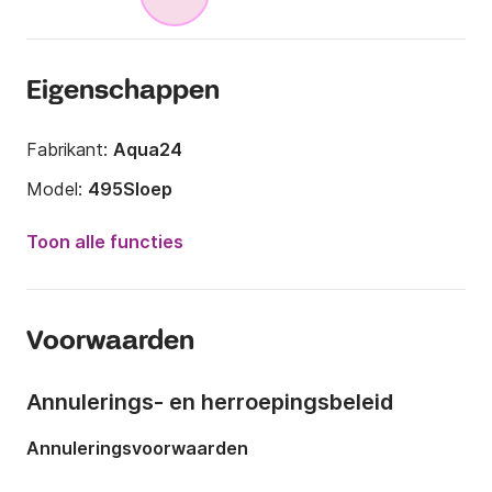
Eigenschappen
Fabrikant:
Aqua24
Model:
495Sloep
Motorkracht:
25pk
Toon alle functies
Lengte:
4.7m
Jaar:
2024
Voorwaarden
Capaciteit aan boord:
6 personen
Annulerings- en herroepingsbeleid
Annuleringsvoorwaarden