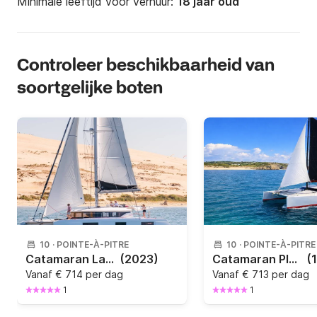
Minimale leeftijd voor verhuur:
18 jaar oud
Controleer beschikbaarheid van
soortgelijke boten
10
·
POINTE-À-PITRE
10
·
POINTE-À-PITRE
Catamaran Lagoon Lagoon 46 14m
(2023)
Catamaran Plan Caroff Lazzi 47 Lazzi 47 14m
(
Vanaf
€ 714 per dag
Vanaf
€ 713 per dag
1
1