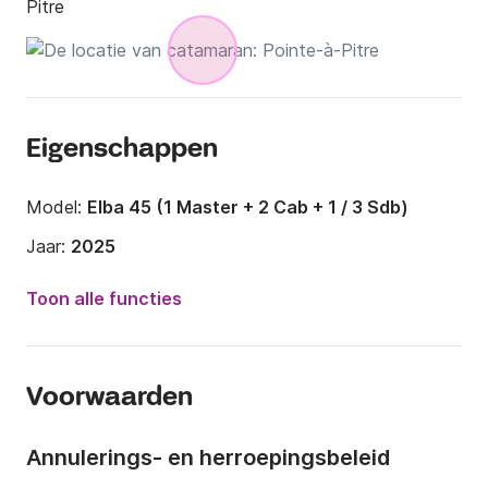
Pitre
Eigenschappen
Model:
Elba 45 (1 Master + 2 Cab + 1 / 3 Sdb)
Jaar:
2025
Capaciteit aan boord:
9 personen
Toon alle functies
Aantal hutten:
4
Aantal slaapplaatsen:
9
Voorwaarden
Aantal badkamers:
3
Lengte:
13m
Annulerings- en herroepingsbeleid
Breedte:
7m