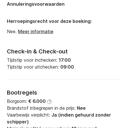
Annuleringsvoorwaarden
Diepgang:
0m
Motorkracht:
0pk
Herroepingsrecht voor deze boeking:
Nee.
Meer informatie
Check-in & Check-out
Tijdstip voor inchecken:
17:00
Tijdstip voor uitchecken:
09:00
Bootregels
Borgsom:
€ 6.000
?
Brandstof inbegrepen in de prijs:
Nee
Vaarbewijs verplicht:
Ja (indien gehuurd zonder
schipper)