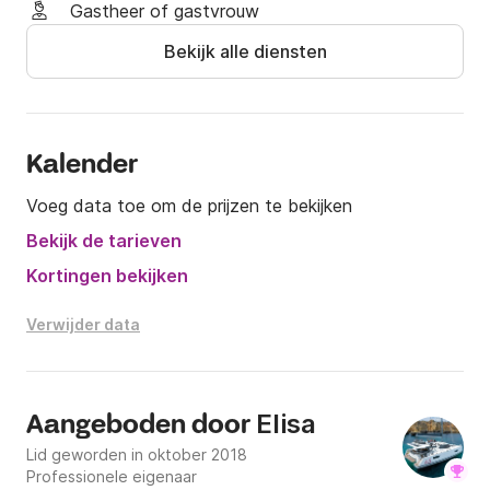
het delen van gezellige momenten met uw dierbaren.

Gastheer of gastvrouw
Bekijk alle diensten
Stap aan boord van de Fountaine Pajot Elba 45 en 
laat u betoveren door het ongeëvenaarde comfort 
en de uitzonderlijke prestaties, voor een onvergetelijk 
maritiem avontuur.
Kalender
Voeg data toe om de prijzen te bekijken
Bekijk de tarieven
Kortingen bekijken
Verwijder data
Elisa
Aangeboden door
Lid geworden in oktober 2018
Professionele eigenaar