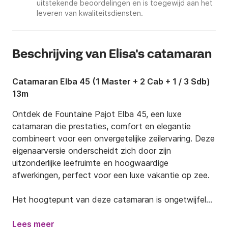
uitstekende beoordelingen en is toegewijd aan het
leveren van kwaliteitsdiensten.
Beschrijving van Elisa's catamaran
Catamaran Elba 45 (1 Master + 2 Cab + 1 / 3 Sdb)
13m
Ontdek de Fountaine Pajot Elba 45, een luxe 
catamaran die prestaties, comfort en elegantie 
combineert voor een onvergetelijke zeilervaring. Deze 
eigenaarversie onderscheidt zich door zijn 
uitzonderlijke leefruimte en hoogwaardige 
afwerkingen, perfect voor een luxe vakantie op zee.

Het hoogtepunt van deze catamaran is ongetwijfeld 
de ruime en luxe eigenaarscabine. Deze strekt zich uit 
over de volledige breedte van de boot en biedt een 
Lees meer