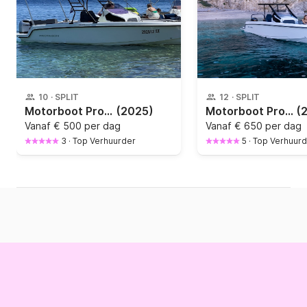
10
·
SPLIT
12
·
SPLIT
Motorboot Protagon Protagon 25
(2025)
Motorboot Protagon Yachts 25 SUNDECK 300pk
(
Vanaf
€ 500 per dag
Vanaf
€ 650 per dag
3
·
Top Verhuurder
5
·
Top Verhuurd