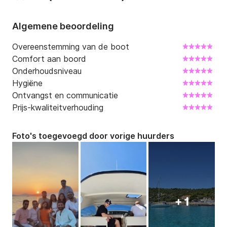
Algemene beoordeling
 Boot is gelegen in Split, in marina Zenta, 10 minuten 
lopen van het centrum.

Overeenstemming van de boot
Comfort aan boord
 Een aantal aantrekkelijke locaties waar we meestal 
Onderhoudsniveau
naartoe gaan zijn Hvar, Blue Cave, Bol, Blue Lagoon, 
Hygiëne
Komiza ... Met deze speedboot kunt u zelfs meer 
Ontvangst en communicatie
dan één locatie op één dag afleggen.
Prijs-kwaliteitverhouding
Foto's toegevoegd door vorige huurders
+ 1