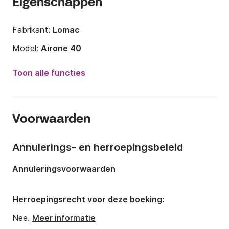
Eigenschappen
Fabrikant:
Lomac
Model:
Airone 40
Motorkracht:
520pk
Toon alle functies
Lengte:
12.4m
Jaar:
2012 (Gerenoveerd in 2024)
Voorwaarden
Capaciteit aan boord:
12 personen
Aantal hutten:
1
Annulerings- en herroepingsbeleid
Aantal slaapplaatsen:
2
Annuleringsvoorwaarden
Aantal badkamers:
1
Herroepingsrecht voor deze boeking:
Nee.
Meer informatie