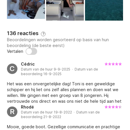
136 reacties
?
Beoordelingen worden gesorteerd op basis van hun
beoordeling (de beste eerst)
Vertalen
Cédric
C
Datum van de huur 9-9-2025 · Datum van de
beoordeling 16-9-2025
Het was een onvergetelijke dag! Toni is een geweldige
schipper en hij liet ons zelf alles plannen en doen wat we
willen. We gingen met een groep van 8 jongeren. Hij
vertrouwde ons direct en was ons niet de hele tijd aan het
controleren. Heel de groep vond de dag op de boot een
Rhodé
R
Datum van de huur 19-8-2022 · Datum van de
van de beste dagen uit ons leven, en dit kwam ook dankzij
beoordeling 21-8-2022
Toni!
Mooie, goede boot. Gezellige communicatie en prachtige