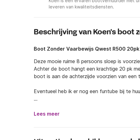
Koen is een ervaren bootverhuurder met ui
leveren van kwaliteitsdiensten.
Beschrijving van Koen's boot 
Boot Zonder Vaarbewijs Qwest R500 20pk
Deze mooie ruime 8 persoons sloep is voorzie
Achter de boot hangt een krachtige 20 pk me
boot is aan de achterzijde voorzien van een tr
Eventueel heb ik er nog een funtube bij te huu
De brandstof kosten voor een dag zijn 50 euro
boot.

Lees meer
De borg is 250 euro voor een dag wat overgema
dit bedrag terug als de boot zonder schade w