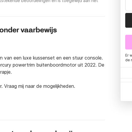
tstekende beoordelingen en is toegewijd aan het
zonder vaarbewijs
Er 
n van een luxe kussenset en een stuur console. 
de 
rcury powertrim buitenboordmotor uit 2022. De 
apje.

r. Vraag mij naar de mogelijkheden.

 per dag. Graag cash af te rekenen bij de 
akt kan worden via tikkie. Uiteraard krijgt u 
ord ingeleverd.
