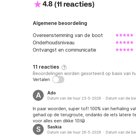
4.8
(
)
11 reacties
Algemene beoordeling
Overeenstemming van de boot
Onderhoudsniveau
Ontvangst en communicatie
11 reacties
?
Beoordelingen worden gesorteerd op basis van hu
Vertalen
Ado
A
Datum van de huur 23-5-2026 · Datum van de b
In paar woorden, super tof! 100% van herhaling vat
gehad op de terugroute, ondanks de iets latere te
voor alles een dikke 10!😃
Saskia
S
Datum van de huur 26-5-2026 · Datum van de b