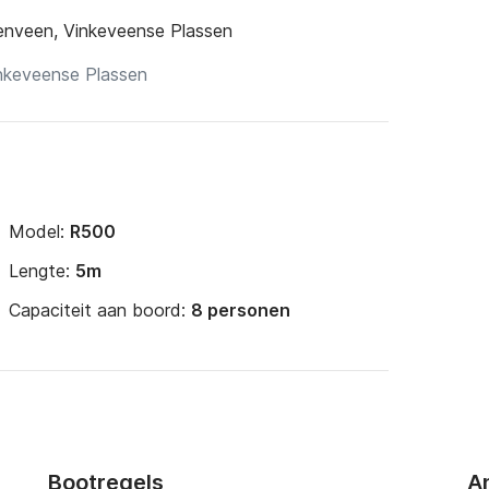
enveen, Vinkeveense Plassen
Model:
R500
Lengte:
5m
Capaciteit aan boord:
8 personen
Bootregels
A