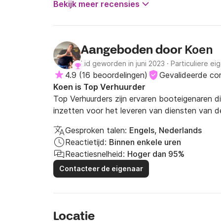
Bekijk meer recensies
Koen
Aangeboden door
Lid geworden in juni 2023
·
Particuliere ei
4.9
(
16 beoordelingen
)
Gevalideerde co
Koen is Top Verhuurder
Top Verhuurders zijn ervaren booteigenaren d
inzetten voor het leveren van diensten van d
Gesproken talen:
Engels, Nederlands
Reactietijd:
Binnen enkele uren
Reactiesnelheid:
Hoger dan 95%
Contacteer de eigenaar
Locatie