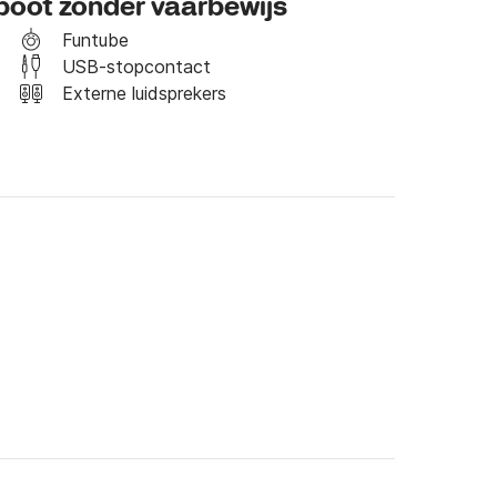
 boot zonder vaarbewijs
gen, en stuur ik de rest van de gegevens door 
Funtube
USB-stopcontact
Externe luidsprekers
n.