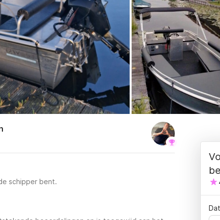
n
Vo
be
 de schipper bent.
Dat