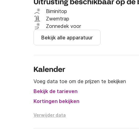
Uitrusting beschikbaar op de
Na het boeken kunt u mijn telefoonnummer krij
Biminitop
die u nodig heeft.

Zwemtrap
Zonnedek voor
Voor vragen kunt u mij altijd een bericht sture
Bekijk alle apparatuur
Kalender
Voeg data toe om de prijzen te bekijken
Bekijk de tarieven
Kortingen bekijken
Verwijder data