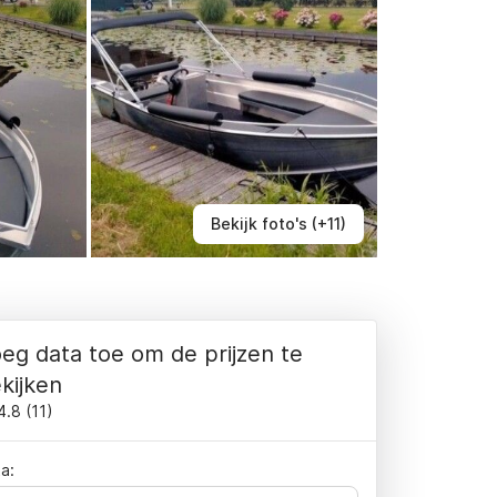
Bekijk foto's (+11)
eg data toe om de prijzen te
kijken
4.8
(
11
)
a: