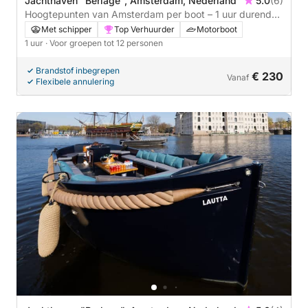
Jachthaven "Berlage", Amsterdam, Nederland
5.0
(6)
Hoogtepunten van Amsterdam per boot – 1 uur durende
privécruise-ervaring
Met schipper
Top Verhuurder
Motorboot
1 uur
· Voor groepen tot 12 personen
Brandstof inbegrepen
€ 230
Vanaf
Flexibele annulering