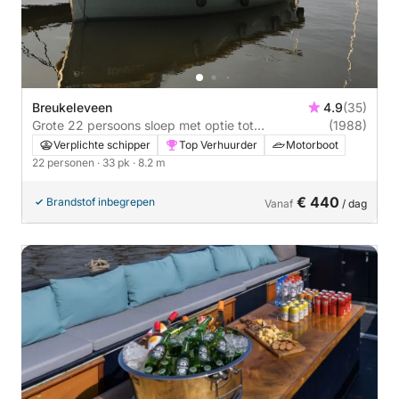
Breukeleveen
4.9
(35)
Grote 22 persoons sloep met optie tot
(1988)
overkapping
Verplichte schipper
Top Verhuurder
Motorboot
22 personen
· 33 pk
· 8.2 m
€ 440
Brandstof inbegrepen
Vanaf
/ dag