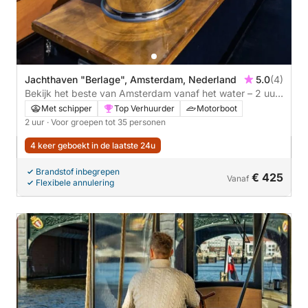
Jachthaven "Berlage", Amsterdam, Nederland
5.0
(4)
Bekijk het beste van Amsterdam vanaf het water – 2 uur
durende privérondvaart met gids
Met schipper
Top Verhuurder
Motorboot
2 uur
· Voor groepen tot 35 personen
4 keer geboekt in de laatste 24u
Brandstof inbegrepen
€ 425
Vanaf
Flexibele annulering