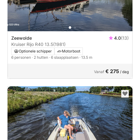
Zeewolde
4.0
(13)
Kruiser Rijo R40 13.5
(1981)
Optionele schipper
Motorboot
6 personen
· 2 hutten
· 6 slaapplaatsen
· 13.5 m
€ 275
Vanaf
/ dag