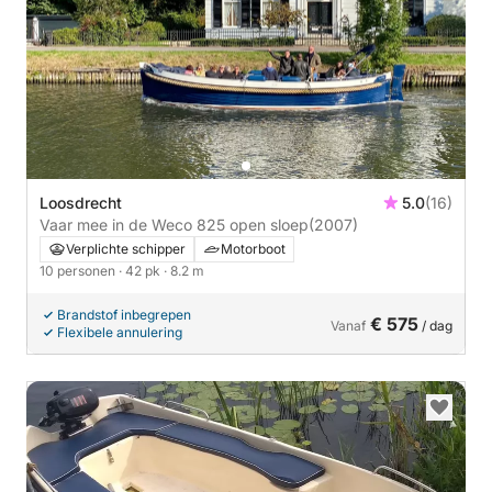
Loosdrecht
5.0
(16)
Vaar mee in de Weco 825 open sloep
(2007)
Verplichte schipper
Motorboot
10 personen
· 42 pk
· 8.2 m
Brandstof inbegrepen
€ 575
Vanaf
/ dag
Flexibele annulering