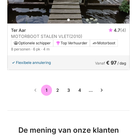
Ter Aar
4.7
(4)
MOTORBOOT STALEN VLET
(2010)
Optionele schipper
Top Verhuurder
Motorboot
8 personen
· 6 pk
· 4 m
€ 97
Flexibele annulering
Vanaf
/ dag
1
2
3
4
…
De mening van onze klanten