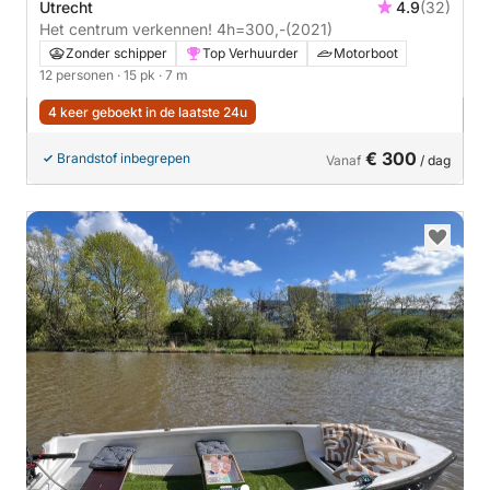
Utrecht
4.9
(32)
Het centrum verkennen! 4h=300,-
(2021)
Zonder schipper
Top Verhuurder
Motorboot
12 personen
· 15 pk
· 7 m
4 keer geboekt in de laatste 24u
€ 300
Brandstof inbegrepen
Vanaf
/ dag