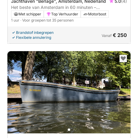
Jachthaven "Berlage", Amsterdam, Nederland
5.0
(4)
Het beste van Amsterdam in 60 minuten –
Privérondvaart
Met schipper
Top Verhuurder
Motorboot
1 uur
· Voor groepen tot 35 personen
Brandstof inbegrepen
€ 250
Vanaf
Flexibele annulering