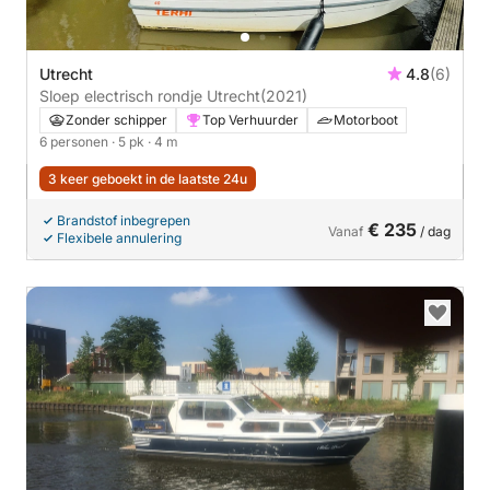
Utrecht
4.8
(6)
Sloep electrisch rondje Utrecht
(2021)
Zonder schipper
Top Verhuurder
Motorboot
6 personen
· 5 pk
· 4 m
3 keer geboekt in de laatste 24u
Brandstof inbegrepen
€ 235
Vanaf
/ dag
Flexibele annulering