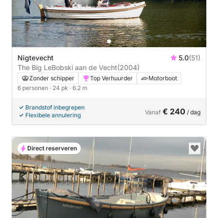
Nigtevecht
5.0
(51)
The Big LeBobski aan de Vecht
(2004)
Zonder schipper
Top Verhuurder
Motorboot
6 personen
· 24 pk
· 6.2 m
Brandstof inbegrepen
€ 240
Vanaf
/ dag
Flexibele annulering
Direct reserveren