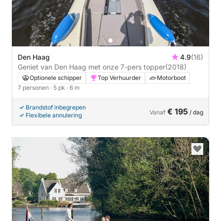
Den Haag
4.9
(16)
Geniet van Den Haag met onze 7-pers topper
(2018)
Optionele schipper
Top Verhuurder
Motorboot
7 personen
· 5 pk
· 6 m
Brandstof inbegrepen
€ 195
Vanaf
/ dag
Flexibele annulering