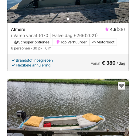
Almere
4.9
(38)
ℹ️ Varen vanaf €170 | Halve dag €266
(2021)
Schipper optioneel
Top Verhuurder
Motorboot
6 personen
· 30 pk
· 6 m
Brandstof inbegrepen
€ 380
Vanaf
/ dag
Flexibele annulering