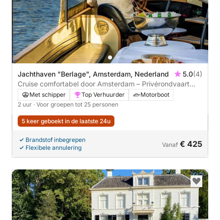
Jachthaven "Berlage", Amsterdam, Nederland
5.0
(4)
Cruise comfortabel door Amsterdam – Privérondvaart
van 2 uur op een stijlvolle elektrische boot
Met schipper
Top Verhuurder
Motorboot
2 uur
· Voor groepen tot 25 personen
5 keer geboekt in de laatste 24u
Brandstof inbegrepen
€ 425
Vanaf
Flexibele annulering