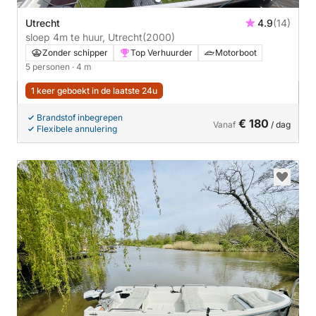
Utrecht
4.9
(14)
sloep 4m te huur, Utrecht
(2000)
Zonder schipper
Top Verhuurder
Motorboot
5 personen
· 4 m
1 keer geboekt in de laatste 24u
Brandstof inbegrepen
€ 180
Vanaf
/ dag
Flexibele annulering