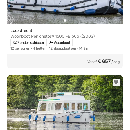
Loosdrecht
Woonboot Pénichette® 1500 FB 50pk
(2003)
Zonder schipper
Woonboot
12 personen
· 4 hutten
· 12 slaapplaatsen
· 14.9 m
€ 657
Vanaf
/ dag