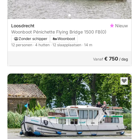
Loosdrecht
Nieuw
Woonboot Pénichette Flying Bridge 1500 FB
(0)
Zonder schipper
Woonboot
12 personen
· 4 hutten
· 12 slaapplaatsen
· 14 m
€ 750
Vanaf
/ dag