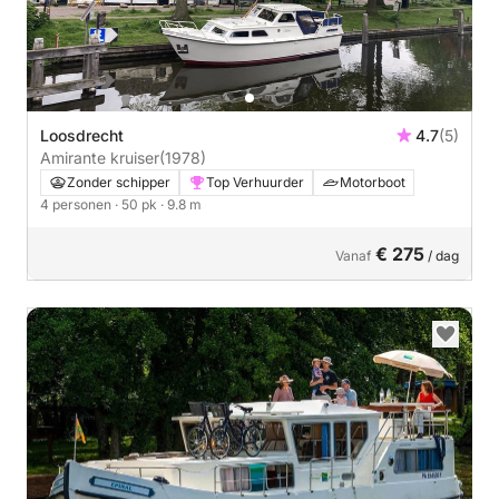
Loosdrecht
4.7
(5)
Amirante kruiser
(1978)
Zonder schipper
Top Verhuurder
Motorboot
4 personen
· 50 pk
· 9.8 m
€ 275
Vanaf
/ dag