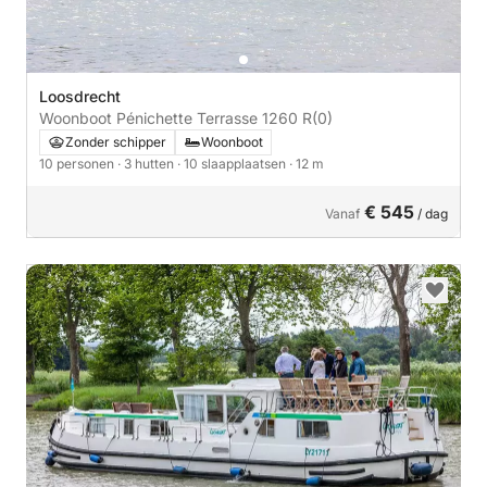
Loosdrecht
Woonboot Pénichette Terrasse 1260 R
(0)
Zonder schipper
Woonboot
10 personen
· 3 hutten
· 10 slaapplaatsen
· 12 m
€ 545
Vanaf
/ dag