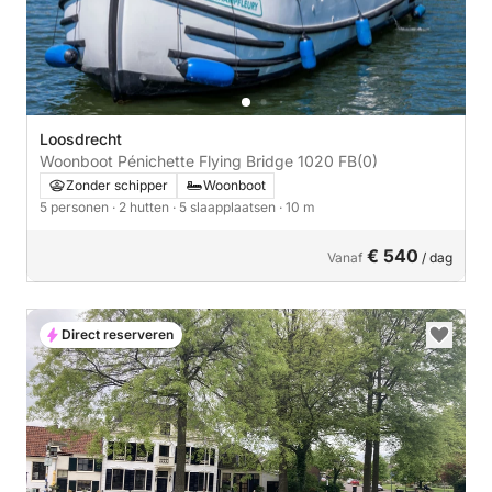
Loosdrecht
Woonboot Pénichette Flying Bridge 1020 FB
(0)
Zonder schipper
Woonboot
5 personen
· 2 hutten
· 5 slaapplaatsen
· 10 m
€ 540
Vanaf
/ dag
Direct reserveren