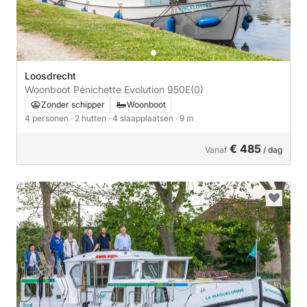
Loosdrecht
Woonboot Pénichette Evolution 950E
(0)
Zonder schipper
Woonboot
4 personen
· 2 hutten
· 4 slaapplaatsen
· 9 m
€ 485
Vanaf
/ dag