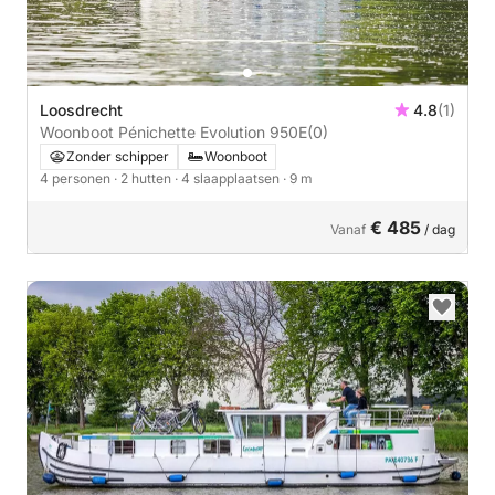
Loosdrecht
4.8
(1)
Woonboot Pénichette Evolution 950E
(0)
Zonder schipper
Woonboot
4 personen
· 2 hutten
· 4 slaapplaatsen
· 9 m
€ 485
Vanaf
/ dag