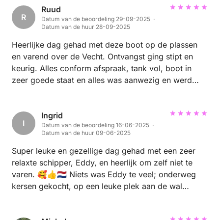
Ruud
R
Datum van de beoordeling 29-09-2025 ·
Datum van de huur 28-09-2025
Heerlijke dag gehad met deze boot op de plassen
en varend over de Vecht. Ontvangst ging stipt en
keurig. Alles conform afspraak, tank vol, boot in
zeer goede staat en alles was aanwezig en werd
goed uitgelegd. Aanrader!
Ingrid
I
Datum van de beoordeling 16-06-2025 ·
Datum van de huur 09-06-2025
Super leuke en gezellige dag gehad met een zeer
relaxte schipper, Eddy, en heerlijk om zelf niet te
varen. 🥰👍🇳🇱 Niets was Eddy te veel; onderweg
kersen gekocht, op een leuke plek aan de wal
gepicknickt en een potje voetbal gespeeld met de
jongelui. ⚽️🎉🎈 Mooie route over de Vecht; het