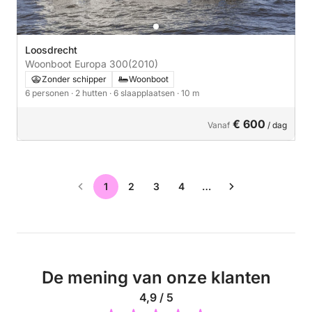
Loosdrecht
Woonboot Europa 300
(2010)
Zonder schipper
Woonboot
6 personen
· 2 hutten
· 6 slaapplaatsen
· 10 m
€ 600
Vanaf
/ dag
1
2
3
4
…
De mening van onze klanten
4,9 / 5