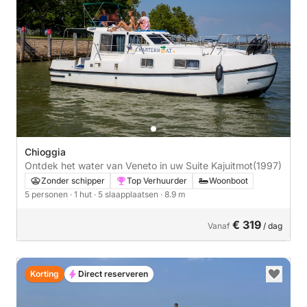
Chioggia
Ontdek het water van Veneto in uw Suite Kajuitmot
(1997)
Zonder schipper
Top Verhuurder
Woonboot
5 personen
· 1 hut
· 5 slaapplaatsen
· 8.9 m
€ 319
Vanaf
/ dag
Korting
Direct reserveren