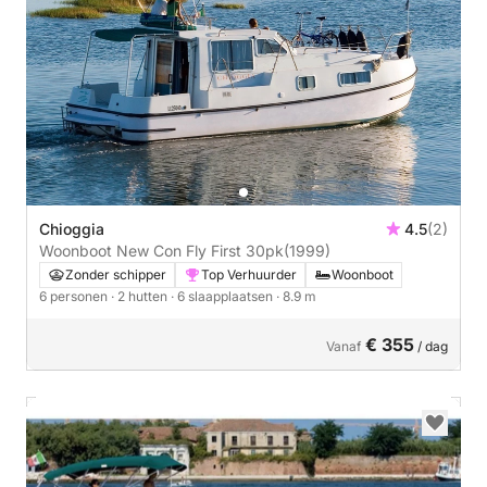
Chioggia
4.5
(2)
Woonboot New Con Fly First 30pk
(1999)
Zonder schipper
Top Verhuurder
Woonboot
6 personen
· 2 hutten
· 6 slaapplaatsen
· 8.9 m
€ 355
Vanaf
/ dag