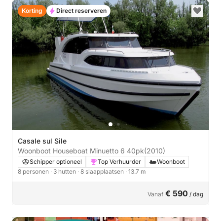
Korting
Direct reserveren
Casale sul Sile
Woonboot Houseboat Minuetto 6 40pk
(2010)
Schipper optioneel
Top Verhuurder
Woonboot
8 personen
· 3 hutten
· 8 slaapplaatsen
· 13.7 m
€ 590
Vanaf
/ dag