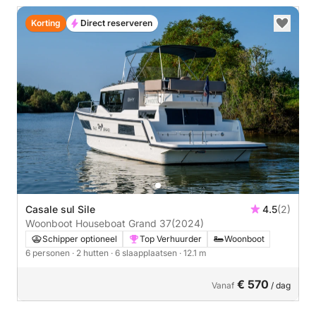
Korting
Direct reserveren
Casale sul Sile
4.5
(2)
Woonboot Houseboat Grand 37
(2024)
Schipper optioneel
Top Verhuurder
Woonboot
6 personen
· 2 hutten
· 6 slaapplaatsen
· 12.1 m
€ 570
Vanaf
/ dag