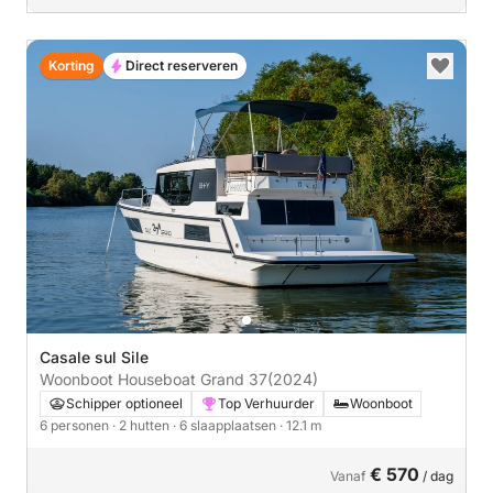
Korting
Direct reserveren
Casale sul Sile
Woonboot Houseboat Grand 37
(2024)
Schipper optioneel
Top Verhuurder
Woonboot
6 personen
· 2 hutten
· 6 slaapplaatsen
· 12.1 m
€ 570
Vanaf
/ dag