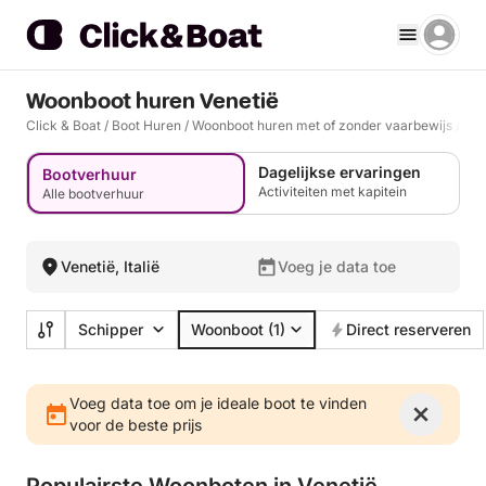
Woonboot huren Venetië
Click & Boat
/
Boot Huren
/
Woonboot huren met of zonder vaarbewijs
/
Ven
Dagelijkse ervaringen
Bootverhuur
Activiteiten met kapitein
Alle bootverhuur
Venetië, Italië
Voeg je data toe
Schipper
Woonboot
(1)
Direct reserveren
Voeg data toe om je ideale boot te vinden
voor de beste prijs