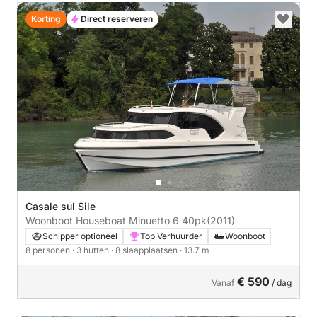
Korting
Direct reserveren
Casale sul Sile
Woonboot Houseboat Minuetto 6 40pk
(2011)
Schipper optioneel
Top Verhuurder
Woonboot
8 personen
· 3 hutten
· 8 slaapplaatsen
· 13.7 m
€ 590
Vanaf
/ dag