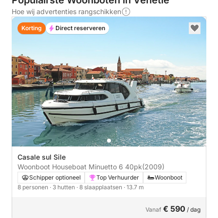
Populairste Woonboten in Venetië
Hoe wij advertenties rangschikken
Korting
Direct reserveren
Casale sul Sile
Woonboot Houseboat Minuetto 6 40pk
(2009)
Schipper optioneel
Top Verhuurder
Woonboot
8 personen
· 3 hutten
· 8 slaapplaatsen
· 13.7 m
€ 590
Vanaf
/ dag