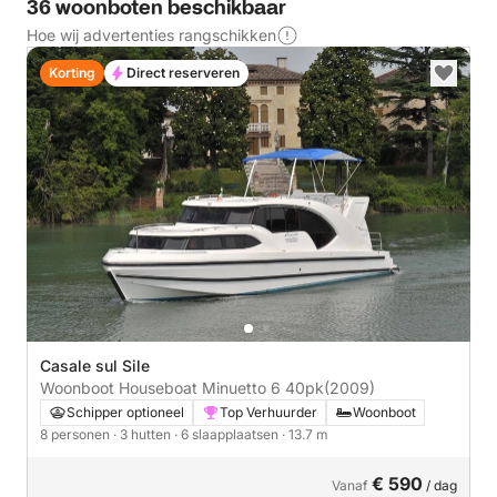
36 woonboten beschikbaar
Hoe wij advertenties rangschikken
Korting
Direct reserveren
Casale sul Sile
Woonboot Houseboat Minuetto 6 40pk
(2009)
Schipper optioneel
Top Verhuurder
Woonboot
8 personen
· 3 hutten
· 6 slaapplaatsen
· 13.7 m
€ 590
Vanaf
/ dag