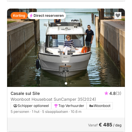
Korting
Direct reserveren
Casale sul Sile
4.8
(3)
Woonboot Houseboat SunCamper 35
(2024)
Schipper optioneel
Top Verhuurder
Woonboot
5 personen
· 1 hut
· 5 slaapplaatsen
· 10.6 m
€ 485
Vanaf
/ dag