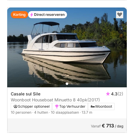
Korting
Direct reserveren
Casale sul Sile
4.3
(2)
Woonboot Houseboat Minuetto 8 40pk
(2017)
Schipper optioneel
Top Verhuurder
Woonboot
10 personen
· 4 hutten
· 10 slaapplaatsen
· 13.7 m
€ 713
Vanaf
/ dag