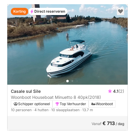
Korting
Direct reserveren
Casale sul Sile
4.1
(2)
Woonboot Houseboat Minuetto 8 40pk
(2018)
Schipper optioneel
Top Verhuurder
Woonboot
10 personen
· 4 hutten
· 10 slaapplaatsen
· 13.7 m
€ 713
Vanaf
/ dag