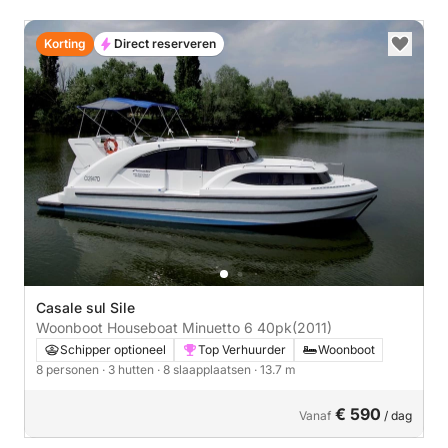
Korting
Direct reserveren
Casale sul Sile
Woonboot Houseboat Minuetto 6 40pk
(2011)
Schipper optioneel
Top Verhuurder
Woonboot
8 personen
· 3 hutten
· 8 slaapplaatsen
· 13.7 m
€ 590
Vanaf
/ dag