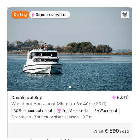
Korting
Direct reserveren
Casale sul Sile
5.0
(1)
Woonboot Houseboat Minuetto 6+ 40pk
(2011)
Schipper optioneel
Top Verhuurder
Woonboot
8 personen
· 3 hutten
· 8 slaapplaatsen
· 13.7 m
€ 590
Vanaf
/ dag