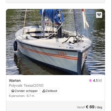
Warten
4.1
(4)
Polyvalk Tessa
(2010)
Zonder schipper
Zeilboot
6 personen
· 6.7 m
€ 69
Vanaf
/ dag