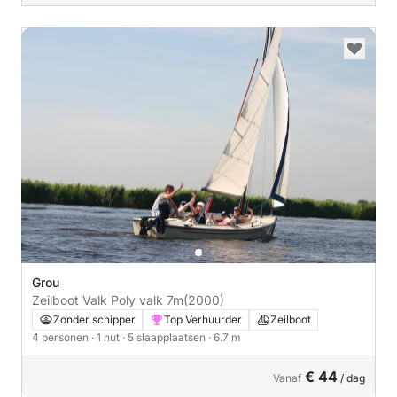
Grou
Zeilboot Valk Poly valk 7m
(2000)
Zonder schipper
Top Verhuurder
Zeilboot
4 personen
· 1 hut
· 5 slaapplaatsen
· 6.7 m
€ 44
Vanaf
/ dag