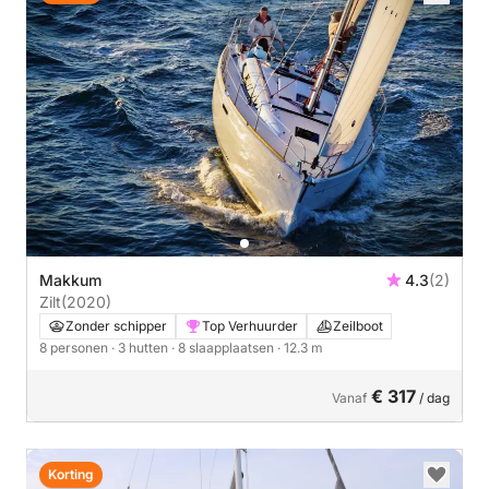
Makkum
4.3
(2)
Zilt
(2020)
Zonder schipper
Top Verhuurder
Zeilboot
8 personen
· 3 hutten
· 8 slaapplaatsen
· 12.3 m
€ 317
Vanaf
/ dag
Korting