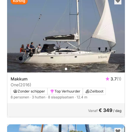
Korting
Makkum
3.7
(1)
One
(2016)
Zonder schipper
Top Verhuurder
Zeilboot
8 personen
· 3 hutten
· 8 slaapplaatsen
· 12.4 m
€ 349
Vanaf
/ dag