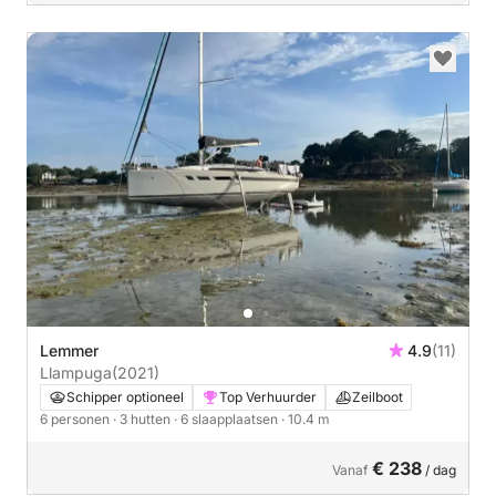
Lemmer
4.9
(11)
Llampuga
(2021)
Schipper optioneel
Top Verhuurder
Zeilboot
6 personen
· 3 hutten
· 6 slaapplaatsen
· 10.4 m
€ 238
Vanaf
/ dag