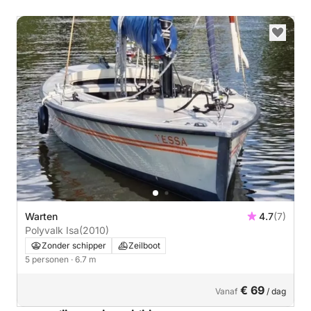
Warten
4.7
(7)
Polyvalk Isa
(2010)
Zonder schipper
Zeilboot
5 personen
· 6.7 m
€ 69
Vanaf
/ dag