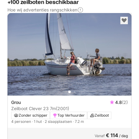
+100 zeilboten beschikbaar
Hoe wij advertenties rangschikken
Grou
4.8
(2)
Zeilboot Clever 23 7m
(2001)
Zonder schipper
Top Verhuurder
Zeilboot
4 personen
· 1 hut
· 2 slaapplaatsen
· 7.2 m
€ 114
Vanaf
/ dag