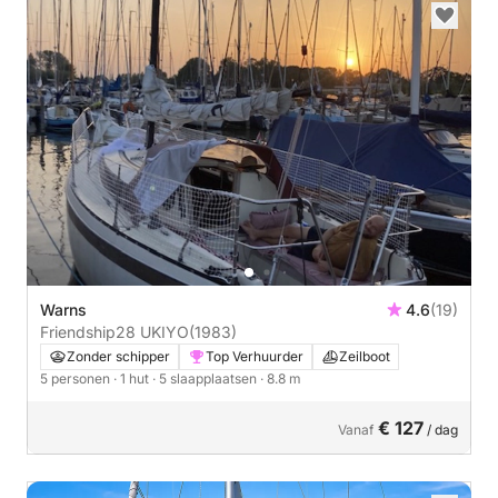
Warns
4.6
(19)
Friendship28 UKIYO
(1983)
Zonder schipper
Top Verhuurder
Zeilboot
5 personen
· 1 hut
· 5 slaapplaatsen
· 8.8 m
€ 127
Vanaf
/ dag