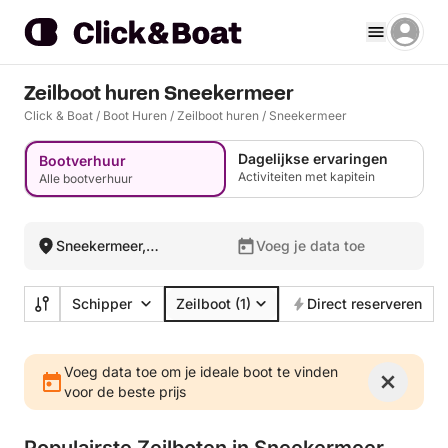
Zeilboot huren Sneekermeer
Click & Boat
/
Boot Huren
/
Zeilboot huren
/
Sneekermeer
Dagelijkse ervaringen
Bootverhuur
Activiteiten met kapitein
Alle bootverhuur
Sneekermeer,
Voeg je data toe
Nederland
Schipper
Zeilboot
(1)
Direct reserveren
Voeg data toe om je ideale boot te vinden
voor de beste prijs