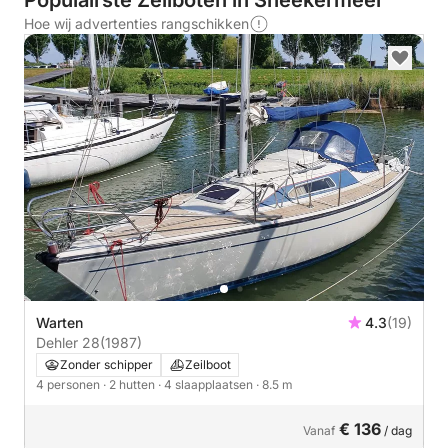
Populairste Zeilboten in Sneekermeer
Hoe wij advertenties rangschikken
Warten
4.3
(19)
Dehler 28
(1987)
Zonder schipper
Zeilboot
4 personen
· 2 hutten
· 4 slaapplaatsen
· 8.5 m
€ 136
Vanaf
/ dag