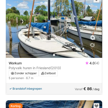
Workum
4.0
(4)
Polyvalk huren in Friesland
(2013)
Zonder schipper
Zeilboot
5 personen
· 6.7 m
€ 86
Brandstof inbegrepen
Vanaf
/ dag
Korting