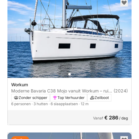
Workum
Moderne Bavaria C38 Mojo vanuit Workum – ruim,
(2024)
comfortabel en sportief
Zonder schipper
Top Verhuurder
Zeilboot
6 personen
· 3 hutten
· 6 slaapplaatsen
· 12 m
€ 286
Vanaf
/ dag