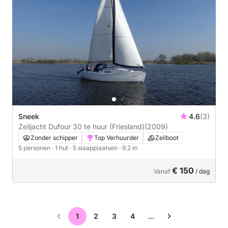
Sneek
4.6
(3)
Zeiljacht Dufour 30 te huur (Friesland)
(2009)
Zonder schipper
Top Verhuurder
Zeilboot
5 personen
· 1 hut
· 5 slaapplaatsen
· 9.2 m
€ 150
Vanaf
/ dag
1
2
3
4
…