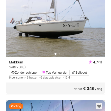
Makkum
4.7
(1)
Salt
(2018)
Zonder schipper
Top Verhuurder
Zeilboot
6 personen
· 3 hutten
· 6 slaapplaatsen
· 12.4 m
€ 346
Vanaf
/ dag
Korting