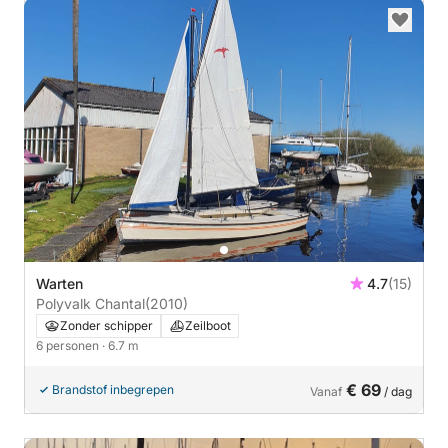
Warten
4.7
(15)
Polyvalk Chantal
(2010)
Zonder schipper
Zeilboot
6 personen
· 6.7 m
€ 69
Brandstof inbegrepen
Vanaf
/ dag