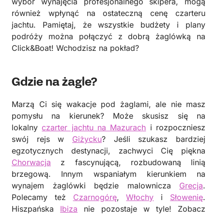
wybór wynajęcia profesjonalnego skipera, mogą
również wpłynąć na ostateczną cenę czarteru
jachtu. Pamiętaj, że wszystkie budżety i plany
podróży można połączyć z dobrą żaglówką na
Click&Boat! Wchodzisz na pokład?
Gdzie na żagle?
Marzą Ci się wakacje pod żaglami, ale nie masz
pomysłu na kierunek? Może skusisz się na
lokalny
czarter jachtu na Mazurach
i rozpoczniesz
swój rejs w
Giżycku
? Jeśli szukasz bardziej
egzotycznych destynacji, zachwyci Cię piękna
Chorwacja
z fascynującą, rozbudowaną linią
brzegową. Innym wspaniałym kierunkiem na
wynajem żaglówki będzie malownicza
Grecja
.
Polecamy też
Czarnogórę
,
Włochy
i
Słowenię
.
Hiszpańska
Ibiza
nie pozostaje w tyle! Zobacz