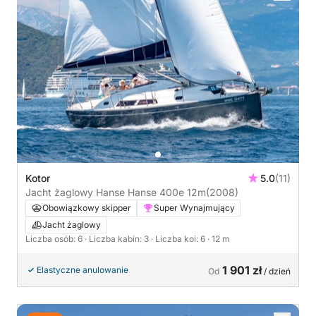
Kotor
5.0
(11)
Jacht żaglowy Hanse Hanse 400e 12m
(2008)
Obowiązkowy skipper
Super Wynajmujący
Jacht żaglowy
Liczba osób: 6
· Liczba kabin: 3
· Liczba koi: 6
· 12 m
1 901 zł
Elastyczne anulowanie
Od
/ dzień