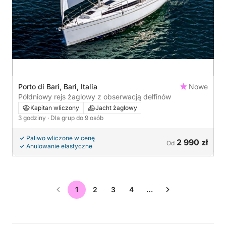
Porto di Bari, Bari, Italia
Nowe
Półdniowy rejs żaglowy z obserwacją delfinów
Kapitan wliczony
Jacht żaglowy
3 godziny
· Dla grup do 9 osób
Paliwo wliczone w cenę
2 990 zł
Od
Anulowanie elastyczne
1
2
3
4
…