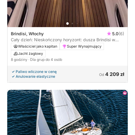
Brindisi, Włochy
5.0
(6)
Cały dzień: Nieskończony horyzont: dusza Brindisi w
Vela
Właściciel jako kapitan
Super Wynajmujący
Jacht żaglowy
8 godziny
· Dla grup do 4 osób
Paliwo wliczone w cenę
4 209 zł
Od
Anulowanie elastyczne