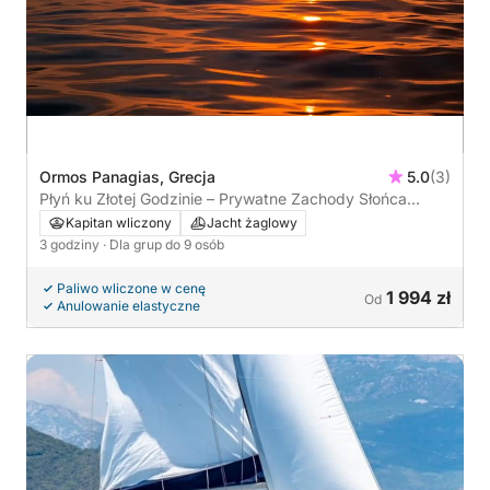
Ormos Panagias, Grecja
5.0
(3)
Płyń ku Złotej Godzinie – Prywatne Zachody Słońca
Żaglówką
Kapitan wliczony
Jacht żaglowy
3 godziny
· Dla grup do 9 osób
Paliwo wliczone w cenę
1 994 zł
Od
Anulowanie elastyczne