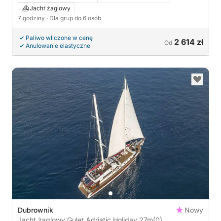
Jacht żaglowy
7 godziny
· Dla grup do 6 osób
Paliwo wliczone w cenę
2 614 zł
Od
Anulowanie elastyczne
Dubrownik
Nowy
Jacht żaglowy Gulet Adriatic Holiday 27m
(0)