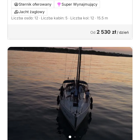
Sternik oferowany
Super Wynajmujący
Jacht żaglowy
Liczba osób: 12
· Liczba kabin: 5
· Liczba koi: 12
· 15.5 m
2 530 zł
Od
/ dzień