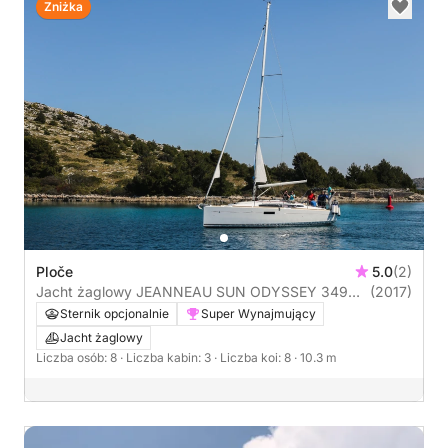
Zniżka
Ploče
5.0
(2)
Jacht żaglowy JEANNEAU SUN ODYSSEY 349
(2017)
10m
Sternik opcjonalnie
Super Wynajmujący
Jacht żaglowy
Liczba osób: 8
· Liczba kabin: 3
· Liczba koi: 8
· 10.3 m