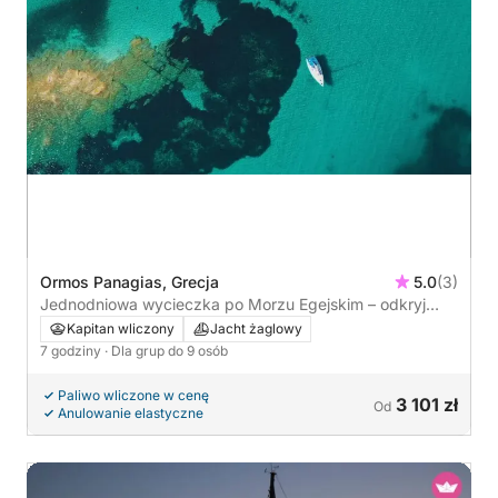
Ormos Panagias, Grecja
5.0
(3)
Jednodniowa wycieczka po Morzu Egejskim – odkryj
Diaporos prywatną żaglówką
Kapitan wliczony
Jacht żaglowy
7 godziny
· Dla grup do 9 osób
Paliwo wliczone w cenę
3 101 zł
Od
Anulowanie elastyczne