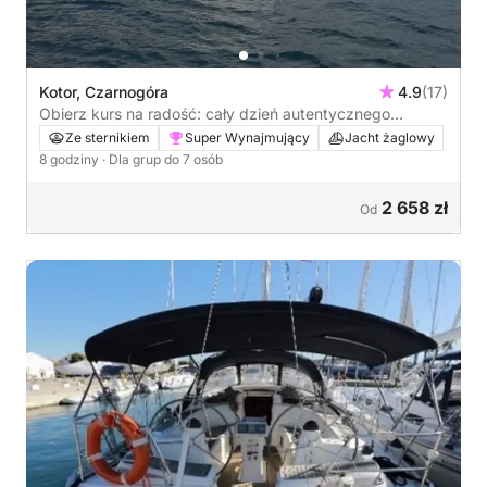
Kotor, Czarnogóra
4.9
(17)
Obierz kurs na radość: cały dzień autentycznego
żeglowania w Kotorze na żaglówce
Ze sternikiem
Super Wynajmujący
Jacht żaglowy
8 godziny
· Dla grup do 7 osób
2 658 zł
Od