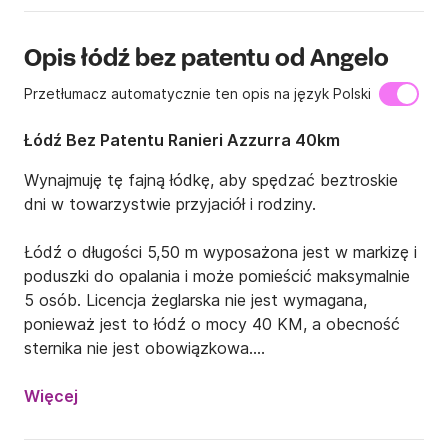
Opis łódź bez patentu od Angelo
Przetłumacz automatycznie ten opis na język Polski
Łódź Bez Patentu Ranieri Azzurra 40km
Wynajmuję tę fajną łódkę, aby spędzać beztroskie 
dni w towarzystwie przyjaciół i rodziny.

Łódź o długości 5,50 m wyposażona jest w markizę i 
poduszki do opalania i może pomieścić maksymalnie 
5 osób. Licencja żeglarska nie jest wymagana, 
ponieważ jest to łódź o mocy 40 KM, a obecność 
sternika nie jest obowiązkowa.

Dzięki swoim niewielkim rozmiarom można dotrzeć 
Więcej
nawet do najmniejszych i najbardziej ukrytych 
zatoczek wspaniałej Riwiery Conero, przechodzącej 