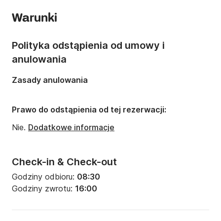
Rok:
2006
Warunki
Liczba osób:
Liczba osób: 5
Polityka odstąpienia od umowy i
anulowania
Zasady anulowania
Prawo do odstąpienia od tej rezerwacji:
Nie.
Dodatkowe informacje
Check-in & Check-out
Godziny odbioru:
08:30
Godziny zwrotu:
16:00