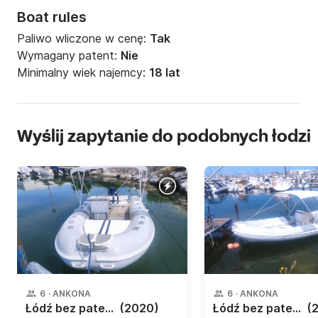
Boat rules
Paliwo wliczone w cenę:
Tak
Wymagany patent:
Nie
Minimalny wiek najemcy:
18 lat
Wyślij zapytanie do podobnych łodzi
6
·
ANKONA
6
·
ANKONA
Łódź bez patentu Gommorizzo 2 5,60
(2020)
Łódź bez patentu Gommorizzo 5,60 40KM
(