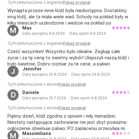
Przetłumaczone z angielski
Pokaż oryginał
Wynajęta przeze mnie łódź była niedostępna. Dostaliśmy
inną łódź, ale ta miała wiele wad. Schody na pokład były w
kilku miejscach uszkodzone i wejście na pokład po
Max
M
przepłynięciu było praktycznie niemożliwe. Jeden z
Data wynajmu 4.9.2024 · Data opinii 4.9.2024
pasażerów miał poważny uraz nogi. Reling na pokładzie
słonecznym był uszkodzony i niedokręcony. Nie dało się
Przetłumaczone z angielski
Pokaż oryginał
tam usiąść, bo nie dało się utrzymać na relingu. Krem
Cześć wszystkim! Wszystko było idealne. Żegluję całe
przeciwsłoneczny nie był dobrze przymocowany do łodzi,
życie i za tę cenę to świetny wybór! Ulepszyli naszą łódź i
śruby były poluzowane w poliestrze. Poza tym wiele śrub
było świetnie. Dobry rozmiar za tę cenę, a paliwo
było luźnych i można było zrobić sobie poważne krzywdę.
Jennifer
J
ostatecznie kosztowało tylko 26,05 więcej. Świetny dzień,
Nie polecam tej łodzi.
Data wynajmu 25.8.2024 · Data opinii 24.8.2024
dobrze było zakotwiczyć po zwiedzaniu i cieszeniu się
włoskim późnym latem. Świetna komunikacja przez
Przetłumaczone z włoski
Pokaż oryginał
WhatsApp i nawet dostaliśmy 30 minut więcej, ponieważ
Daniele
D
trochę przesunęliśmy harmonogram. Super i dzięki!
Data wynajmu 25.7.2024 · Data opinii 4.8.2024
Pozdrawiam, Max Jacobsen.
Przetłumaczone z włoski
Pokaż oryginał
Piękny dzień, łódź zgodna z opisem i miły menadżer.
Niestety następujące zachowanie nie jest zbyt poważne:
ogłoszenie obejmuje paliwo; PO zapłaceniu przesyłają mi
Massimiliano
M
informację, że paliwo jest wyłączone. Poprosiłem o
Data wynajmu 21.8.2023 · Data opinii 22.8.2023