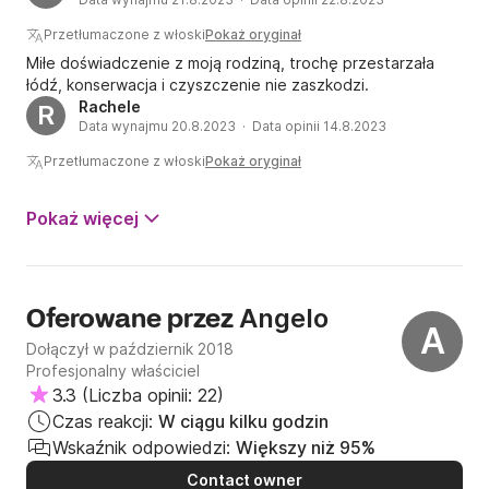
wyjaśnienie. Odpowiedzieli, że problemem jest „błąd” na
stronie, który nie pozwala na poprawienie reklamy i że
Przetłumaczone z włoski
Pokaż oryginał
kapitan „zapomniał” mnie ostrzec, zanim zapłaciłem. Do tej
Miłe doświadczenie z moją rodziną, trochę przestarzała
pory zaplanowałem dzień z rodziną i nie prosiłem o jego
łódź, konserwacja i czyszczenie nie zaszkodzi.
odwołanie, ale byłem bardzo rozczarowany takim
Rachele
R
zachowaniem. Jeśli oferowana usługa nie odpowiada
Data wynajmu 20.8.2023 · Data opinii 14.8.2023
opisowi w ogłoszeniu (które ma moc prawną umowy),
należy to zgłosić PRZED płatnością, a nie po.
Przetłumaczone z włoski
Pokaż oryginał
Pokaż więcej
Angelo
Oferowane przez
A
Dołączył w październik 2018
Profesjonalny właściciel
3.3
(
Liczba opinii: 22
)
Czas reakcji:
W ciągu kilku godzin
Wskaźnik odpowiedzi:
Większy niż 95%
Contact owner