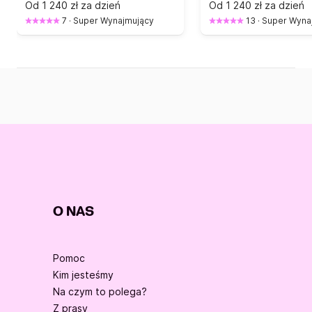
Od
1 240 zł za dzień
Od
1 240 zł za dzień
7
·
Super Wynajmujący
13
·
Super Wyna
O NAS
Pomoc
Kim jesteśmy
Na czym to polega?
Z prasy