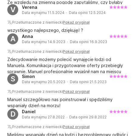
Ze względu na zmienną pogodę zapytaliśmy, czy byłaby
Verena
V
możliwość spontanicznego przepłynięcia łódką z dachem
Data wynajmu 11.5.2024 · Data opinii 12.5.2024
(zamiast prawdziwej łódki). Dla Manuela nie stanowiło to
żadnego problemu, ponieważ dostępna była również łódź
Przetłumaczone z niemiecki
Pokaż oryginał
z dachem. Skończył to bez dalszych ceregieli i mogliśmy
wszystkiego najlepszego, dziękuję! ?
cieszyć się dniem pomimo lekkich opadów. Dziękuję!
Anna
A
Chętnie wrócimy.
Data wynajmu 14.9.2023 · Data opinii 16.9.2023
Przetłumaczone z niemiecki
Pokaż oryginał
Zdecydowanie możemy polecić wynajęcie łodzi od
Manuela. Komunikacja i przygotowanie oferty przebiegły
sprawnie. Manuel profesjonalnie wyjaśnił nam na miejscu
Simon
S
wszystko na temat łodzi, pomógł nam ją zacumować przy
Data wynajmu 20.5.2023 · Data opinii 21.5.2023
wypłynięciu i przybyciu na miejsce, a także dużo się
śmialiśmy. Po prostu wspaniałe doświadczenie! Jeszcze raz
Przetłumaczone z niemiecki
Pokaż oryginał
dziękuję za wspaniałe popołudnie/wieczór.
Manuel szczegółowo nas poinstruował i spędziliśmy
wspaniały dzień na morzu!
Daniel
D
Data wynajmu 27.8.2022 · Data opinii 29.8.2022
Przetłumaczone z niemiecki
Pokaż oryginał
Mieliśmy wspaniały dzień na łodzi i bezproblemowy odbiór i