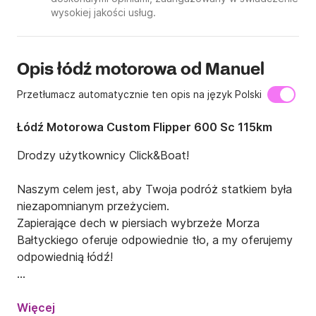
wysokiej jakości usług.
Opis łódź motorowa od Manuel
Przetłumacz automatycznie ten opis na język Polski
Łódź Motorowa Custom Flipper 600 Sc 115km
Drodzy użytkownicy Click&Boat!

Naszym celem jest, aby Twoja podróż statkiem była 
niezapomnianym przeżyciem.

Zapierające dech w piersiach wybrzeże Morza 
Bałtyckiego oferuje odpowiednie tło, a my oferujemy 
odpowiednią łódź!

Sportowy i jednocześnie przyjemny w prowadzeniu 
Flipper 600 SC jest idealny do różnych form 
Więcej