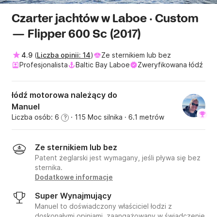
Czarter jachtów w Laboe · Custom
— Flipper 600 Sc (2017)
4.9
(
Liczba opinii: 14
)
Ze sternikiem lub bez
Profesjonalista
Baltic Bay Laboe
Zweryfikowana łódź
łódź motorowa należący do
Manuel
Liczba osób: 6
· 115 Moc silnika
· 6.1 metrów
?
Ze sternikiem lub bez
Patent żeglarski jest wymagany, jeśli pływa się bez
sternika.
Dodatkowe informacje
Super Wynajmujący
Manuel to doświadczony właściciel łodzi z
doskonałymi opiniami, zaangażowany w świadczenie