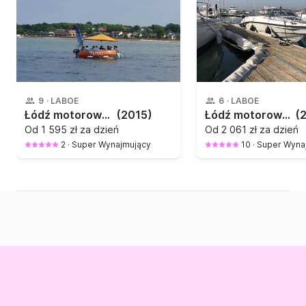
9
·
LABOE
6
·
LABOE
Łódź motorowa Artthink Donut 15KM
(2015)
Łódź motorowa Finnmaster T6 200KM
(
Od
1 595 zł za dzień
Od
2 061 zł za dzień
2
·
Super Wynajmujący
10
·
Super Wyna