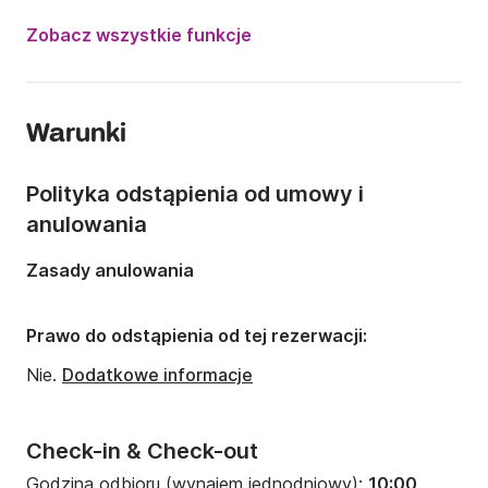
Moc silnika:
115KM
Zobacz wszystkie funkcje
Długość:
6.05m
Rok:
2017
Warunki
Liczba osób:
Liczba osób: 6
Polityka odstąpienia od umowy i
anulowania
Zasady anulowania
Prawo do odstąpienia od tej rezerwacji:
Nie.
Dodatkowe informacje
Check-in & Check-out
Godzina odbioru (wynajem jednodniowy):
10:00