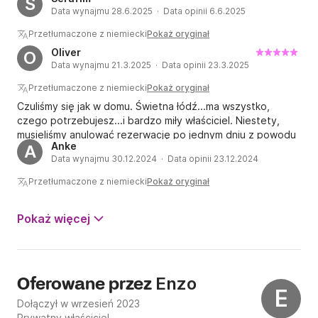
S
cały port byłby sparaliżowany, a sąsiedzi w porcie ciągle
Data wynajmu 28.6.2025 · Data opinii 6.6.2025
narzekali. Co więcej, wszystkie ręczniki wciąż były w pralce
i musieliśmy je sami wyjmować i suszyć. Zbiornik na wodę
Przetłumaczone z niemiecki
Pokaż oryginał
był pusty, a co najważniejsze, Wi-Fi nie było włączone.
Oliver
O
Ogólnie rzecz biorąc, nie polecam.
Data wynajmu 21.3.2025 · Data opinii 23.3.2025
Przetłumaczone z niemiecki
Pokaż oryginał
Czuliśmy się jak w domu. Świetna łódź...ma wszystko,
czego potrzebujesz...i bardzo miły właściciel. Niestety,
musieliśmy anulować rezerwację po jednym dniu z powodu
Anke
A
nagłego wypadku rodzinnego, ale na pewno wynajmiemy
Data wynajmu 30.12.2024 · Data opinii 23.12.2024
pokój ponownie następnym razem. Szczyt!
Przetłumaczone z niemiecki
Pokaż oryginał
Pokaż więcej
Enzo
Oferowane przez
E
Dołączył w wrzesień 2023
Prywatny właściciel