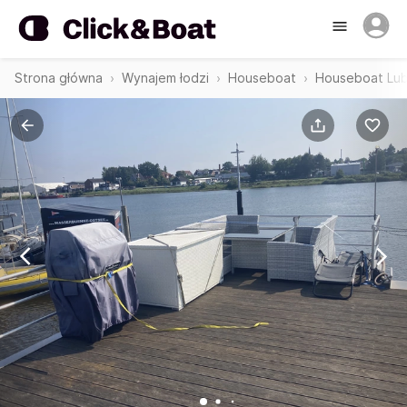
Strona główna
Wynajem łodzi
Houseboat
Houseboat Lu