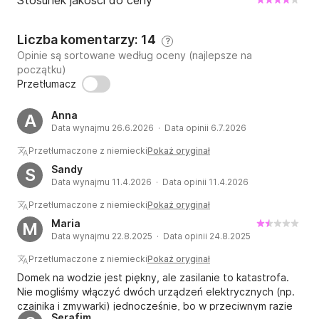
Stosunek jakości do ceny
Liczba komentarzy: 14
?
Opinie są sortowane według oceny (najlepsze na
początku)
Przetłumacz
Anna
A
Data wynajmu 26.6.2026 · Data opinii 6.7.2026
Przetłumaczone z niemiecki
Pokaż oryginał
Sandy
S
Data wynajmu 11.4.2026 · Data opinii 11.4.2026
Przetłumaczone z niemiecki
Pokaż oryginał
Maria
M
Data wynajmu 22.8.2025 · Data opinii 24.8.2025
Przetłumaczone z niemiecki
Pokaż oryginał
Domek na wodzie jest piękny, ale zasilanie to katastrofa.
Nie mogliśmy włączyć dwóch urządzeń elektrycznych (np.
czajnika i zmywarki) jednocześnie, bo w przeciwnym razie
Serafim