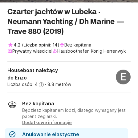
Czarter jachtów w Lubeka ·
Neumann Yachting / Dh Marine —
Trave 880 (2019)
4.2
(
Liczba opinii: 14
)
Bez kapitana
Prywatny właściciel
Hausboothafen König Herrenwyk
Houseboat należący
E
do Enzo
Liczba osób: 4
· 8.8 metrów
?
Bez kapitana
Będziesz kapitanem łodzi, dlatego wymagany jest
patent żeglarski.
Dodatkowe informacje
Anulowanie elastyczne