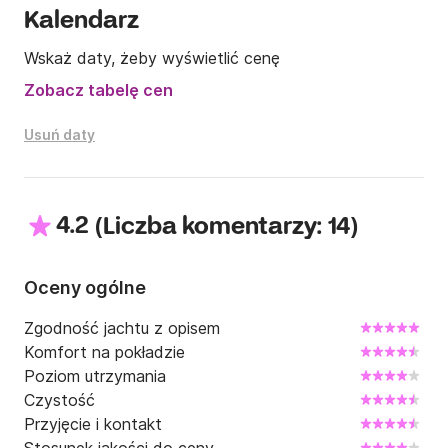
końcowe jest wliczone w cenę.

Kalendarz
Ze względów ubezpieczeniowych prowadzenie 
Wskaż daty, żeby wyświetlić cenę
pojazdów nie jest dozwolone.

Zobacz tabelę cen
Zameldowanie, jeśli łódź jest dostępna, jest możliwe 
o każdej porze, ponieważ drzwi wyposażone są w 
Usuń daty
zamek szyfrowy. Kod zostanie wysłany e-mailem po 
dokonaniu rezerwacji.

4.2
(
)
Liczba komentarzy: 14
Lokalizacja:

między Lubeką i Travemünde. Znajduje się w porcie 
Oceny ogólne
dla łodzi mieszkalnych na rzece Trave.
Zgodność jachtu z opisem
Komfort na pokładzie
Poziom utrzymania
Czystość
Przyjęcie i kontakt