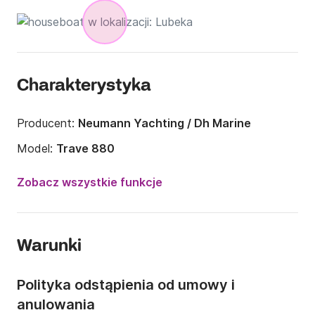
Charakterystyka
Producent:
Neumann Yachting / Dh Marine
Model:
Trave 880
Rok:
2019
Zobacz wszystkie funkcje
Długość:
8.8m
Szerokość:
8.8m
Warunki
Liczba osób:
Liczba osób: 4
Liczba kabin:
1
Polityka odstąpienia od umowy i
Liczba koi:
4
anulowania