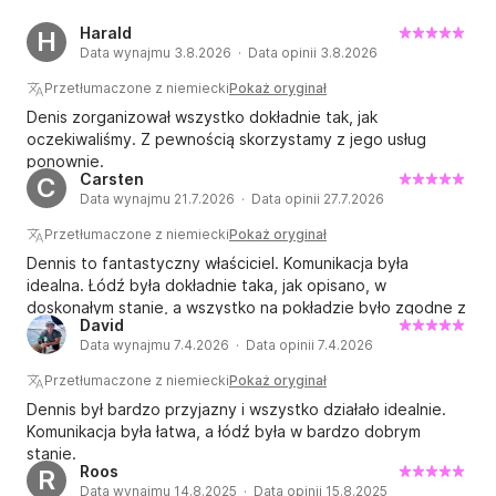
Harald
H
Data wynajmu 3.8.2026 · Data opinii 3.8.2026
Przetłumaczone z niemiecki
Pokaż oryginał
Denis zorganizował wszystko dokładnie tak, jak
oczekiwaliśmy. Z pewnością skorzystamy z jego usług
ponownie.
Carsten
C
Data wynajmu 21.7.2026 · Data opinii 27.7.2026
Przetłumaczone z niemiecki
Pokaż oryginał
Dennis to fantastyczny właściciel. Komunikacja była
idealna. Łódź była dokładnie taka, jak opisano, w
doskonałym stanie, a wszystko na pokładzie było zgodne z
David
opisem. Spędziliśmy cudowny dzień na wodzie, korzystając
Data wynajmu 7.4.2026 · Data opinii 7.4.2026
ze wszystkich udogodnień. Jeśli kiedykolwiek będziemy w
okolicy, zdecydowanie ponownie wynajmę łódź. Na łodzi
Przetłumaczone z niemiecki
Pokaż oryginał
było nas troje, a miejsca byłoby mnóstwo dla czterech
Dennis był bardzo przyjazny i wszystko działało idealnie.
osób. Dennis dał nam nawet współrzędne pięknych miejsc
Komunikacja była łatwa, a łódź była w bardzo dobrym
do pływania i nurkowania z rurką. Cały pakiet był po prostu
stanie.
najwyższej klasy. Jedna mała sugestia: Dennis, proszę
Roos
R
dodaj do oferty, że kaucja jest płatna gotówką. :) Ale udało
Data wynajmu 14.8.2025 · Data opinii 15.8.2025