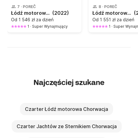
7
·
POREČ
8
·
POREČ
Łódź motorowa Marinello 590 Eden 100KM
(2022)
Łódź motorowa QUICKSILVER 675 675 ACTIV OPEN 150KM
(
Od
1 546 zł za dzień
Od
1 551 zł za dzień
1
·
Super Wynajmujący
1
·
Super Wynaj
Najczęściej szukane
Czarter Łódź motorowa Chorwacja
Czarter Jachtów ze Sternikiem Chorwacja