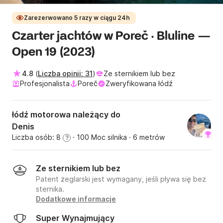
Zarezerwowano 5 razy w ciągu 24h
Czarter jachtów w Poreč · Bluline —
Open 19 (2023)
4.8
(
Liczba opinii: 31
)
Ze sternikiem lub bez
Profesjonalista
Poreč
Zweryfikowana łódź
łódź motorowa należący do
Denis
Liczba osób: 8
· 100 Moc silnika
· 6 metrów
?
Ze sternikiem lub bez
Patent żeglarski jest wymagany, jeśli pływa się bez
sternika.
Dodatkowe informacje
Super Wynajmujący