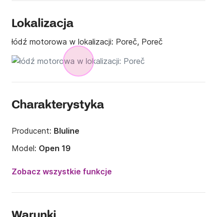
Lokalizacja
łódź motorowa w lokalizacji:
Poreč, Poreč
Charakterystyka
Producent:
Bluline
Model:
Open 19
Moc silnika:
100KM
Zobacz wszystkie funkcje
Długość:
6m
Rok:
2023 (Odnowiony w 2025)
Warunki