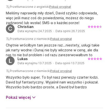
nam się to załatwić i wszystko poszło gładko. Dzięki!
Przetłumaczone z angielski
Pokaż oryginał
Mieliśmy naprawdę miły dzień, David szybko odpowiada,
więc jeśli masz coś do powiedzenia, możesz do niego
zadzwonić lub wysłać SMS-a o każdej porze!
Christian
C
Data wynajmu 24.7.2025 · Data opinii 26.7.2025
Przetłumaczone z niemiecki
Pokaż oryginał
Chętnie wróciłbym tam jeszcze raz...niestety, usługi takie
jak narty wodne i Dunaj nie były wliczone w cenę, ale dla
nas to nie był problem i od razu zarezerwowałbym to
Lukas
L
miejsce ponownie.
Data wynajmu 13.7.2025 · Data opinii 13.7.2025
Przetłumaczone z niemiecki
Pokaż oryginał
Wszystko było super. To był nasz pierwszy czarter łodzi.
David był fantastyczny. Wyjaśnił nam wszystko i pokazał.
Wszystko było bardzo proste, a David był bardzo
przyjazny i poświęcił nam dużo czasu. Pakiet all-inclusive z
napojami był po prostu fantastyczny. Zdecydowanie
Pokaż więcej
skorzystamy z usług Davida ponownie następnym razem.