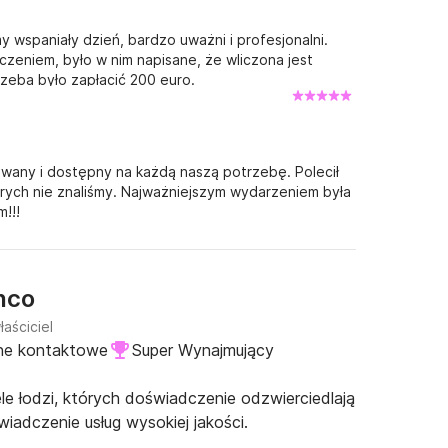
y wspaniały dzień, bardzo uważni i profesjonalni.
aczeniem, było w nim napisane, że wliczona jest
rzeba było zapłacić 200 euro.
owany i dostępny na każdą naszą potrzebę. Polecił
rych nie znaliśmy. Najważniejszym wydarzeniem była
!!!
nco
aściciel
ne kontaktowe
Super Wynajmujący
e łodzi, których doświadczenie odzwierciedlają
iadczenie usług wysokiej jakości.