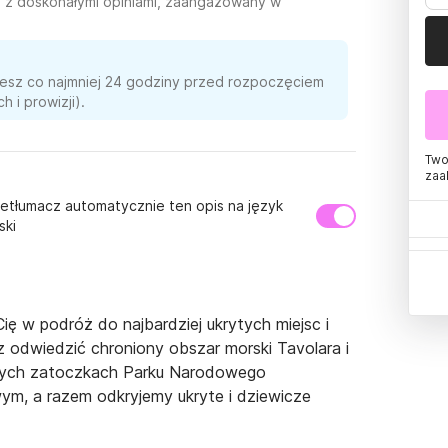
zi z doskonałymi opiniami, zaangażowany w
ujesz co najmniej 24 godziny przed rozpoczęciem
 i prowizji).
Two
zaa
etłumacz automatycznie ten opis na język
ski
ę w podróż do najbardziej ukrytych miejsc i 
 odwiedzić chroniony obszar morski Tavolara i 
nych zatoczkach Parku Narodowego 
m, a razem odkryjemy ukryte i dziewicze 