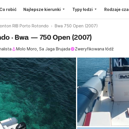
Co robić
Najlepsze kierunki
Typy łodzi
Rodzaje cza
onton RIB Porto Rotondo
Bwa 750 Open (2007)
ndo · Bwa — 750 Open (2007)
alista
Molo Moro, Sa Jaga Brujada
Zweryfikowana łódź