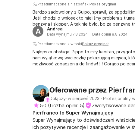
Przetłumaczone z hiszpański
Pokaż oryginał
Bardzo zadowolony z Guipo, sprawił, że spędziliśm
Jeśli chodzi o wniosek to mieliśmy problem z tłum
benzyna i skipper. A tak nie było, bo za benzynę t
Andrea
A
Data wynajmu 7.8.2024 · Data opinii 8.8.2024
Przetłumaczone z włoski
Pokaż oryginał
Najlepsza obsługa! Pippo to miły kapitan, przygot
nam wyjątkową wycieczkę pokazującą miejsca, któ
możliwość zobaczenia delfinów! ! ! Gorąco polecam
Pierfra
Oferowane przez
Dołączył w sierpień 2023
·
Profesjonalny wł
5.0
(
Liczba opinii: 5
)
Zweryfikowane da
Pierfranco to Super Wynajmujący
Super Wynajmujący to doświadczeni właściciel
ich pozytywne recenzje i zaangażowanie w św