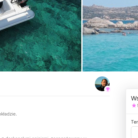
Ws
okładzie.
Ter