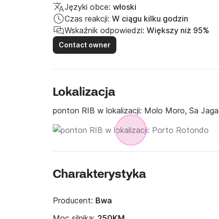
Języki obce:
włoski
Czas reakcji:
W ciągu kilku godzin
Wskaźnik odpowiedzi:
Większy niż 95%
Contact owner
Lokalizacja
ponton RIB w lokalizacji:
Molo Moro, Sa Jaga
Charakterystyka
Producent:
Bwa
Moc silnika:
250KM