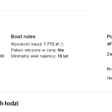
Boat rules
Po
a
Wysokość kaucji:
1 772 zł
?
Paliwo wliczone w cenę:
Nie
Za
00
Minimalny wiek najemcy:
18 lat
Pr
Ni
h łodzi