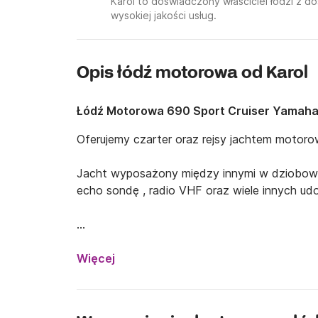
Karol to doświadczony właściciel łodzi z 
wysokiej jakości usług.
Opis łódź motorowa od Karol
Łódź Motorowa 690 Sport Cruiser Yamaha
Oferujemy czarter oraz rejsy jachtem motor
Jacht wyposażony między innymi w dziobowy 
echo sondę , radio VHF oraz wiele innych udo
Jesteśmy pierwszą i najsolidniejszą firmą zajm
Więcej
motorowych na Zatoce Gdańskiej. 

Nasze jachty posiadają karty bezpieczeństwa