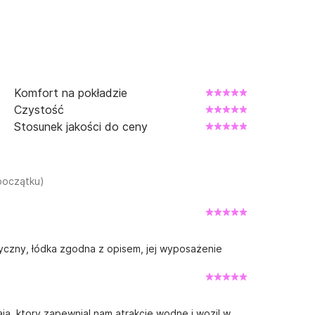
Komfort na pokładzie
Czystość
Stosunek jakości do ceny
początku)
czny, łódka zgodna z opisem, jej wyposażenie
aja, ktory zapewnial nam atrakcje wodne i wozil w