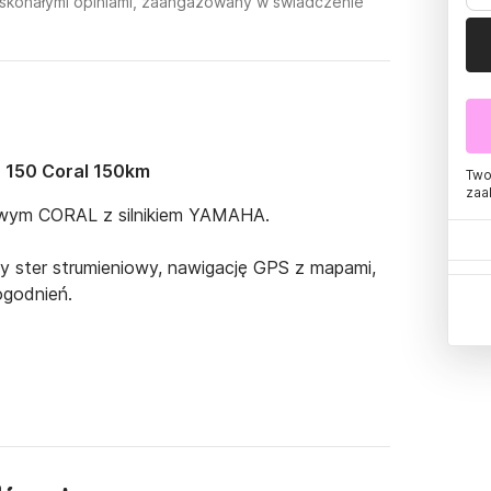
doskonałymi opiniami, zaangażowany w świadczenie
 150 Coral 150km
Two
zaa
owym CORAL z silnikiem YAMAHA. 

ster strumieniowy, nawigację GPS z mapami, 
godnień.

ującą się od 10 lat czarterem łodzi i jachtów 
, pełne ubezpieczenia OC oraz Yachtcasco.
