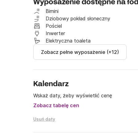
Wyposażenie dostępne na łó
Zdobyte doświadczenie pozwala nam świadczy
Bimini
Zaproponujemy trasę do warunków atmosferycz
Dziobowy pokład słoneczny
obsługi radia VHF, obsługi jachtu i cumowania.

Pościel
Dopasujemy się z godzinami wydań i odbioru ło
Inwerter
Elektryczna toaleta
Nasz jacht zawsze otrzymasz idealnie czys
Zobacz pełne wyposażenie (+12)
Kalendarz
Wskaż daty, żeby wyświetlić cenę
Zobacz tabelę cen
Usuń daty