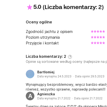
5.0
(
)
Liczba komentarzy: 2
Oceny ogólne
Zgodność jachtu z opisem
Poziom utrzymania
Przyjęcie i kontakt
Liczba komentarzy: 2
?
Opinie są sortowane według oceny (najlepsze na 
Bartłomiej
Data wynajmu 24.5.2023 · Data opinii 29.5.2023
Wynajmujący bezproblemowy, wręcz bardzo elasty
również, wszystko sprawne, naprawdę polecam!!!
Agnieszka
A
Data wynajmu 21.7.2022 · Data opinii 21.7.2022
Świetny dzien na zatoce 👏👏👏 dla skippera Mikol