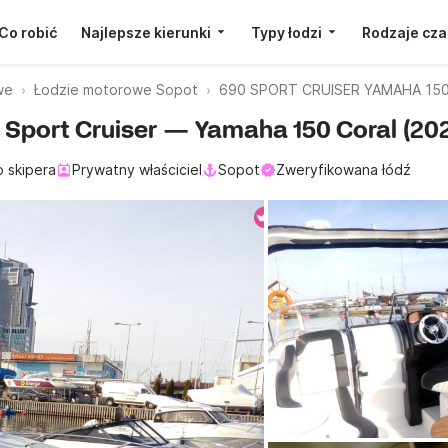
Co robić
Najlepsze kierunki
Typy łodzi
Rodzaje cza
we
Łodzie motorowe Sopot
690 SPORT CRUISER YAMAHA 150
0 Sport Cruiser — Yamaha 150 Coral (20
o skipera
Prywatny właściciel
Sopot
Zweryfikowana łódź