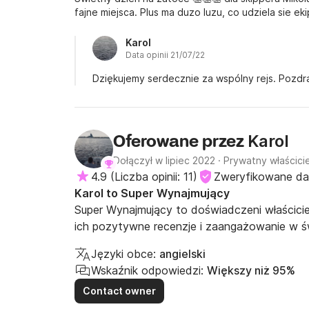
fajne miejsca. Plus ma duzo luzu, co udziela sie ek
Karol
Data opinii 21/07/22
Dziękujemy serdecznie za wspólny rejs. Pozdr
Karol
Oferowane przez
Dołączył w lipiec 2022
·
Prywatny właścicie
4.9
(
Liczba opinii: 11
)
Zweryfikowane d
Karol to Super Wynajmujący
Super Wynajmujący to doświadczeni właściciel
ich pozytywne recenzje i zaangażowanie w św
Języki obce:
angielski
Wskaźnik odpowiedzi:
Większy niż 95%
Contact owner