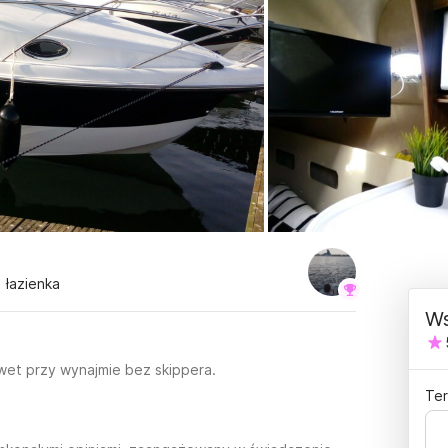
1 łazienka
Ws
wet przy wynajmie bez skippera.
Ter