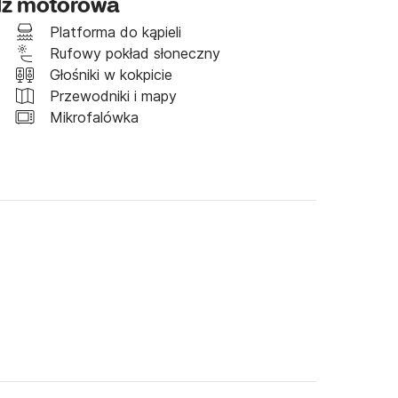
dź motorowa
ć usługi na wysokim poziomie. 
Platforma do kąpieli
nych i Twoich umiejętności, przeszkolimy z 
Rufowy pokład słoneczny
Głośniki w kokpicie
dzi. 

Przewodniki i mapy
Mikrofalówka
ty sprzątany przed każdym wynajmem.