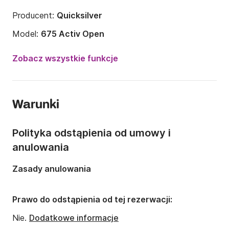
Producent:
Quicksilver
Model:
675 Activ Open
Moc silnika:
150KM
Zobacz wszystkie funkcje
Długość:
6.75m
Rok:
2023
Warunki
Liczba osób:
Liczba osób: 8
Liczba kabin:
1
Polityka odstąpienia od umowy i
Liczba koi:
2
anulowania
Zasady anulowania
Prawo do odstąpienia od tej rezerwacji:
Nie.
Dodatkowe informacje