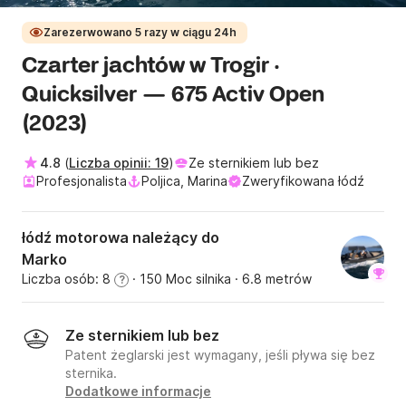
Zarezerwowano 5 razy w ciągu 24h
Czarter jachtów w Trogir ·
Quicksilver — 675 Activ Open
(2023)
4.8
(
Liczba opinii: 19
)
Ze sternikiem lub bez
Profesjonalista
Poljica, Marina
Zweryfikowana łódź
łódź motorowa należący do
Marko
Liczba osób: 8
· 150 Moc silnika
· 6.8 metrów
?
Ze sternikiem lub bez
Patent żeglarski jest wymagany, jeśli pływa się bez
sternika.
Dodatkowe informacje