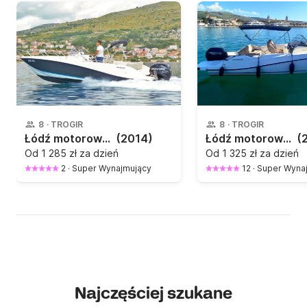
8
·
TROGIR
8
·
TROGIR
Łódź motorowa QUICKSILVER 675 Activ Open 150KM
(2014)
Łódź motorowa Quicksilver Activ 675 Open 7.25m 150KM
(
Od
1 285 zł za dzień
Od
1 325 zł za dzień
2
·
Super Wynajmujący
12
·
Super Wyna
Najczęściej szukane