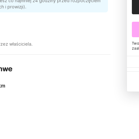
ujesz co najmniej 24 godziny przed rozpoczęciem
 i prowizji).
Two
ez właściciela.
zaa
amwe
km