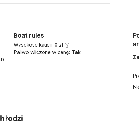
Boat rules
Po
a
Wysokość kaucji:
0 zł
?
Paliwo wliczone w cenę:
Tak
Za
30
Pr
Ni
h łodzi