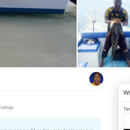
Ws
 załoga
Ter