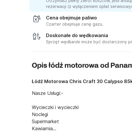
Otrzymasz pełny zwrot kosztów, jeśli anul
rezerwacji (z wyłączeniem opłat serwisowych
Cena obejmuje paliwo
Czarter obejmuje cenę gazu.
Doskonałe do wędkowania
Sprzęt wędkarski może być dostarczony prz
Opis łódź motorowa od Pan
Łódź Motorowa Chris Craft 30 Calypso 85
Nasze Usługi:-

Wycieczki i wycieczki

Noclegi

Supermarket

Kawiarnia
