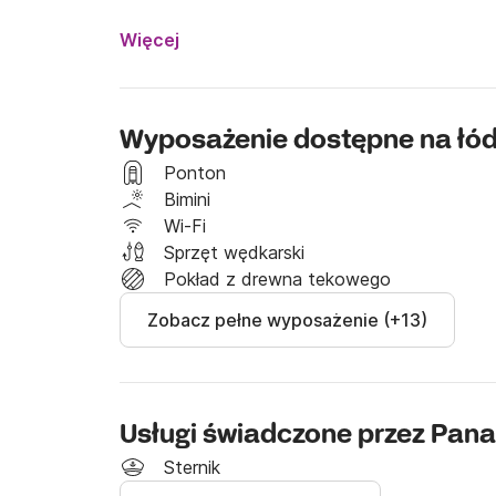
Parki narodowe

Wspinaczka na górę

Więcej
Wędkarstwo

Nurkowanie

Delfin

Wyposażenie dostępne na łó
Nurkowanie

Safari

Ponton
Transfery

Bimini
Wynajem samochodów, loty i promy itp.
Wi-Fi
Sprzęt wędkarski
Pokład z drewna tekowego
Zobacz pełne wyposażenie (+13)
Usługi świadczone przez Pa
Sternik