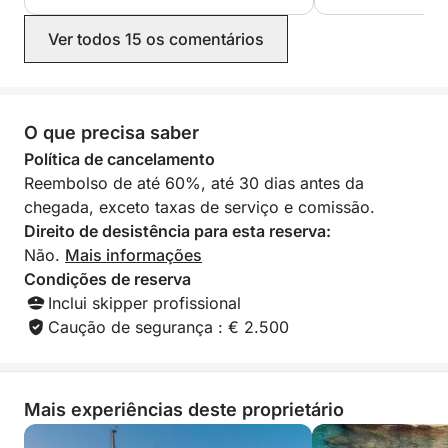
puerto, etc. nos divertimos muchísimo!
Mateo y Enrico fueron geniales con los
Ver todos 15 os comentários
chicos. 3 días espectaculares e
inolvidables de nuestros vacaciones en
Cerdeña.
O que precisa saber
Política de cancelamento
Reembolso de até 60%, até 30 dias antes da
chegada, exceto taxas de serviço e comissão.
Direito de desistência para esta reserva:
Não.
Mais informações
Condições de reserva
Inclui skipper profissional
Caução de segurança : € 2.500
Mais experiências deste proprietário