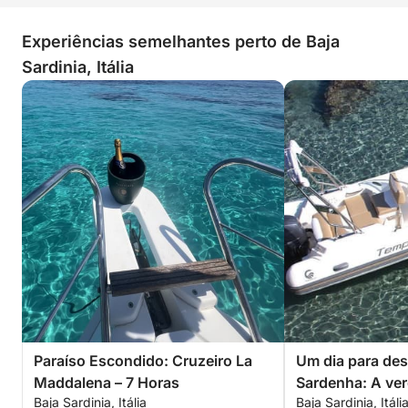
Experiências semelhantes perto de Baja
Sardinia, Itália
Paraíso Escondido: Cruzeiro La
Um dia para des
Maddalena – 7 Horas
Sardenha: A ver
Baja Sardinia, Itália
Baja Sardinia, Itáli
em uma lancha.