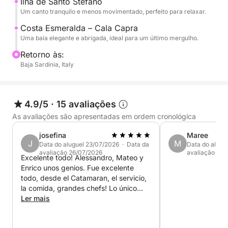
Ilha de Santo Stefano
exclusivas como Cala Capra e a Ilha de Santo
Um canto tranquilo e menos movimentado, perfeito para relaxar.
Stefano, perfeitas para uma última parada antes de
retornarmos.
Costa Esmeralda – Cala Capra
Uma baía elegante e abrigada, ideal para um último mergulho.
Uma experiência completa que combina as águas
Retorno às:
mais belas do arquipélago com a elegância da
Baja Sardinia, Italy
Costa Esmeralda, ideal para quem busca um dia
inesquecível a bordo.
4.9/5
·
15 avaliações
As avaliações são apresentadas em ordem cronológica
josefina
Maree
J
M
Data do aluguel 23/07/2026 · Data da
Data do alugu
avaliação 26/07/2026
avaliação 19/
Excelente todo! Alessandro, Mateo y
Enrico unos genios. Fue excelente
todo, desde el Catamaran, el servicio,
la comida, grandes chefs! Lo único
que mejoraría es poder tener más claro
Ler mais
que gastos adicionales pueden haber
con bencina, gastos x dormir en el