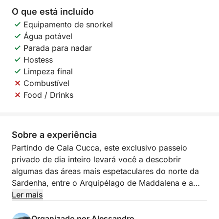
O que está incluído
Equipamento de snorkel
Água potável
Parada para nadar
Hostess
Limpeza final
Combustível
Food / Drinks
Sobre a experiência
Partindo de Cala Cucca, este exclusivo passeio
privado de dia inteiro levará você a descobrir
algumas das áreas mais espetaculares do norte da
Sardenha, entre o Arquipélago de Maddalena e a
Costa Esmeralda. Um dia pensado para quem
Ler mais
deseja vivenciar o mar em total relaxamento, em
meio a águas cristalinas, enseadas escondidas e
Organizado por Alessandro