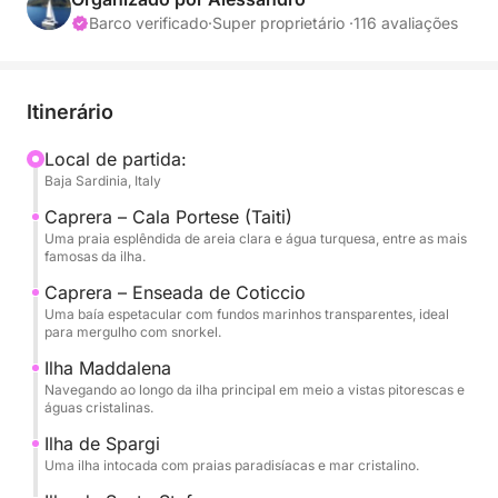
paisagens naturais únicas.
Barco verificado
·
Super proprietário ·
116 avaliações
A navegação começa em direção a Caprera, uma
das ilhas mais cativantes do arquipélago, famosa
Itinerário
por suas praias intocadas e mar com águas
cristalinas, semelhantes às do Caribe. Aqui
Local de partida:
Baja Sardinia, Italy
encontram-se algumas das baías mais emblemáticas
da Sardenha, perfeitas para nadar e praticar
Caprera – Cala Portese (Taiti)
snorkeling.
Uma praia esplêndida de areia clara e água turquesa, entre as mais
famosas da ilha.
O passeio continua em direção a La Maddalena e à
Caprera – Enseada de Coticcio
Uma baía espetacular com fundos marinhos transparentes, ideal
ilha de Spargi, onde a natureza permanece
para mergulho com snorkel.
preservada e as praias oferecem paisagens de tirar
Ilha Maddalena
o fôlego. Ao longo do dia, estão previstas diversas
Navegando ao longo da ilha principal em meio a vistas pitorescas e
paradas para nadar e relaxar a bordo, aproveitando
águas cristalinas.
o sol e o mar turquesa. À tarde, retornamos à Costa
Ilha de Spargi
Esmeralda, navegando por trechos elegantes e
Uma ilha intocada com praias paradisíacas e mar cristalino.
pitorescos do litoral até chegarmos a baías