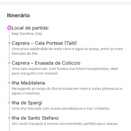
A navegação começa em direção a Caprera, uma
das ilhas mais cativantes do arquipélago, famosa
Itinerário
por suas praias intocadas e mar com águas
cristalinas, semelhantes às do Caribe. Aqui
Local de partida:
Baja Sardinia, Italy
encontram-se algumas das baías mais emblemáticas
da Sardenha, perfeitas para nadar e praticar
Caprera – Cala Portese (Taiti)
snorkeling.
Uma praia esplêndida de areia clara e água turquesa, entre as mais
famosas da ilha.
O passeio continua em direção a La Maddalena e à
Caprera – Enseada de Coticcio
Uma baía espetacular com fundos marinhos transparentes, ideal
ilha de Spargi, onde a natureza permanece
para mergulho com snorkel.
preservada e as praias oferecem paisagens de tirar
Ilha Maddalena
o fôlego. Ao longo do dia, estão previstas diversas
Navegando ao longo da ilha principal em meio a vistas pitorescas e
paradas para nadar e relaxar a bordo, aproveitando
águas cristalinas.
o sol e o mar turquesa. À tarde, retornamos à Costa
Ilha de Spargi
Esmeralda, navegando por trechos elegantes e
Uma ilha intocada com praias paradisíacas e mar cristalino.
pitorescos do litoral até chegarmos a baías
Ilha de Santo Stefano
exclusivas como Cala Capra e a Ilha de Santo
Um canto tranquilo e menos movimentado, perfeito para relaxar.
Stefano, perfeitas para uma última parada antes de