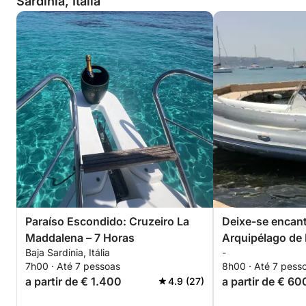
Sardinia, Itália
Paraíso Escondido: Cruzeiro La
Deixe-se encant
Maddalena – 7 Horas
Arquipélago de
Baja Sardinia, Itália
-
passeio de bote
7h00 · Até 7 pessoas
8h00 · Até 7 pess
Sardenha.
a partir de € 1.400
a partir de € 60
4.9 (27)