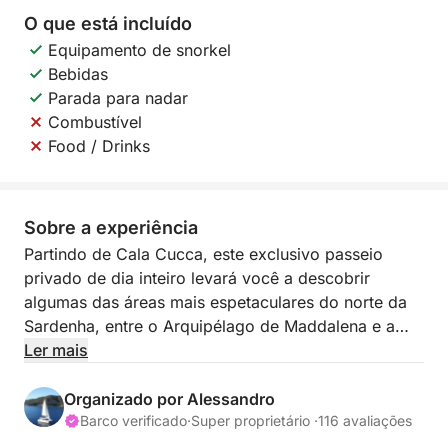
O que está incluído
Equipamento de snorkel
Bebidas
Parada para nadar
Combustível
Food / Drinks
Sobre a experiência
Partindo de Cala Cucca, este exclusivo passeio
privado de dia inteiro levará você a descobrir
algumas das áreas mais espetaculares do norte da
Sardenha, entre o Arquipélago de Maddalena e a
Costa Esmeralda. Um dia pensado para quem
Ler mais
deseja vivenciar o mar em total relaxamento, em
meio a águas cristalinas, enseadas escondidas e
Organizado por Alessandro
paisagens naturais únicas.
Barco verificado
·
Super proprietário ·
116 avaliações