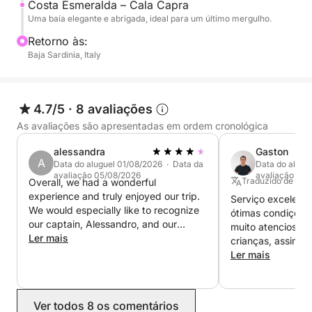
retornarmos.
Costa Esmeralda – Cala Capra
Uma baía elegante e abrigada, ideal para um último mergulho.
Uma experiência completa que combina as águas
Retorno às:
mais belas do arquipélago com a elegância da
Baja Sardinia, Italy
Costa Esmeralda, ideal para quem busca um dia
inesquecível a bordo.
4.7/5
·
8 avaliações
As avaliações são apresentadas em ordem cronológica
alessandra
Gaston
A
Data do aluguel 01/08/2026 · Data da
Data do alugu
avaliação 05/08/2026
avaliação 06
Traduzido de Esp
Overall, we had a wonderful
experience and truly enjoyed our trip.
Serviço excelent
We would especially like to recognize
ótimas condições.
our captain, Alessandro, and our
muito atencioso c
steward, Mateo. They were incredibly
Ler mais
crianças, assim co
kind, attentive, and helpful throughout
comunicação com 
Ler mais
the entire charter. They consistently
rápida e fácil. Infelizmente, não
went above and beyond to make sure
conseguimos visi
everyone in our group was
que queríamos. S
Ver todos 8 os comentários
comfortable and having a great time.
de dois dias. Com certeza