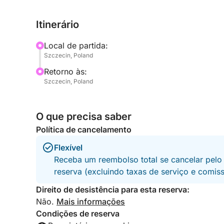
marcou as margens do rio Szczecin. De guindas
recantos escondidos dos estaleiros, você verá u
Itinerário
a conhecer.
Local de partida:
O Hellwig Poros / Rockstar 101 oferece um passe
Szczecin, Poland
todos os equipamentos de segurança necessários
Retorno às:
de um café fresco enquanto aprecia o contraste en
Szczecin, Poland
tranquila dos canais ao redor.
Perfeito para exploradores urbanos, fotógrafos o
O que precisa saber
Szczecin, este passeio é educativo e imersivo.
Política de cancelamento
janela para a alma da cidade.
Flexível
As vagas são limitadas, então não perca a chance
Receba um reembolso total se cancelar pelo
reserva (excluindo taxas de serviço e comis
Reserve seu passeio hoje mesmo e descubra o ch
Direito de desistência para esta reserva:
nunca antes.
Não.
Mais informações
Condições de reserva