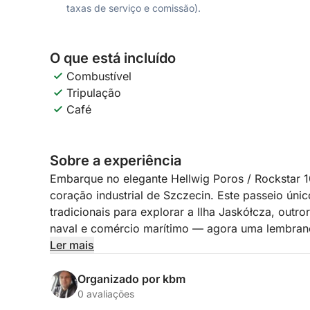
taxas de serviço e comissão).
O que está incluído
Combustível
Tripulação
Café
Sobre a experiência
Embarque no elegante Hellwig Poros / Rockstar 1
coração industrial de Szczecin. Este passeio únic
tradicionais para explorar a Ilha Jaskółcza, out
naval e comércio marítimo — agora uma lembranç
operário da cidade.
Ler mais
Sua jornada começa nas águas calmas do Rio Odr
Organizado por kbm
longo do percurso, seu guia compartilhará históri
0 avaliações