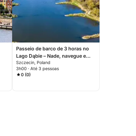
Passeio de barco de 3 horas no
Lago Dąbie – Nade, navegue e
Szczecin, Poland
a
relaxe
3h00 · Até 3 pessoas
0 (0)