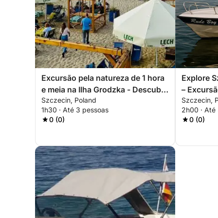
Excursão pela natureza de 1 hora
Explore S
e meia na Ilha Grodzka - Descubra
– Excursã
Szczecin, Poland
Szczecin, 
o lado selvagem de Szczecin
castelo e 
1h30 · Até 3 pessoas
2h00 · Até
0 (0)
0 (0)