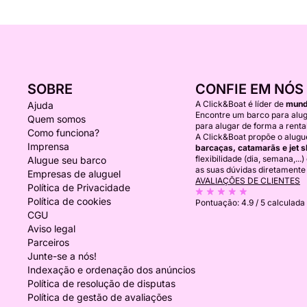
SOBRE
CONFIE EM NÓS
A Click&Boat é líder de
mundi
Ajuda
Encontre um barco para alug
Quem somos
para alugar de forma a rentab
Como funciona?
A Click&Boat propõe o alugu
Imprensa
barcaças, catamarãs e jet s
flexibilidade (dia, semana,...
Alugue seu barco
as suas dúvidas diretamente
Empresas de aluguel
AVALIAÇÕES DE CLIENTES
Política de Privacidade
Política de cookies
Pontuação:
4.9 / 5
calculada 
CGU
Aviso legal
Parceiros
Junte-se a nós!
Indexação e ordenação dos anúncios
Política de resolução de disputas
Política de gestão de avaliações