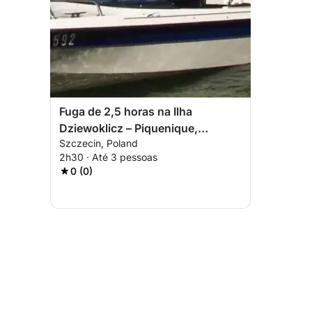
Fuga de 2,5 horas na Ilha
Dziewoklicz – Piquenique,
Szczecin, Poland
Natureza e Puro Relaxamento
2h30 · Até 3 pessoas
0 (0)