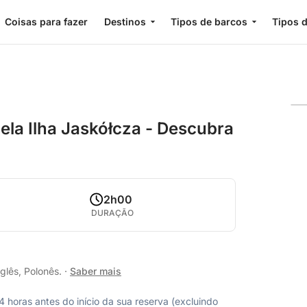
Coisas para fazer
Destinos
Tipos de barcos
Tipos d
pela Ilha Jaskółcza - Descubra
2h00
DURAÇÃO
glês, Polonês.
·
Saber mais
horas antes do início da sua reserva (excluindo