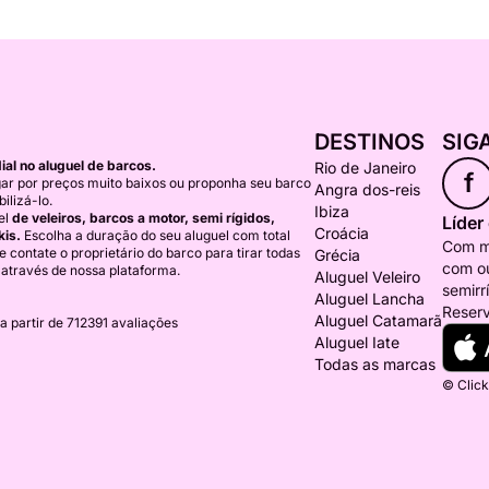
DESTINOS
SIG
al no aluguel de barcos.
Rio de Janeiro
f
ar por preços muito baixos ou proponha seu barco
Angra dos-reis
ilizá-lo.
Ibiza
el
de veleiros, barcos a motor, semi rígidos,
Líder
Croácia
kis.
Escolha a duração do seu aluguel com total
Com ma
) e contate o proprietário do barco para tirar todas
Grécia
com ou
 através de nossa plataforma.
Aluguel Veleiro
semirr
Aluguel Lancha
Reserv
Aluguel Catamarã
a partir de 712391 avaliações
Aluguel Iate
Todas as marcas
© Click