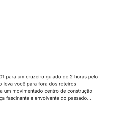
01 para um cruzeiro guiado de 2 horas pelo
o leva você para fora dos roteiros
rora um movimentado centro de construção
a fascinante e envolvente do passado
a, enquanto seguimos em direção à ilha. Ao
as e insights sobre o boom industrial que