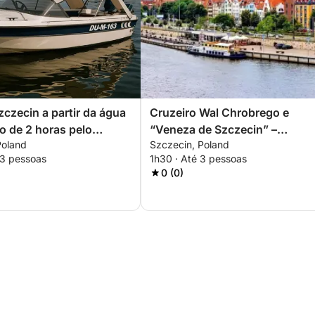
zczecin a partir da água
Cruzeiro Wal Chrobrego e
o de 2 horas pelo
“Veneza de Szczecin” –
Poland
Szczecin, Poland
pela ilha
Experiência Cênica de 1,5 Hor
 3 pessoas
1h30 · Até 3 pessoas
0 (0)