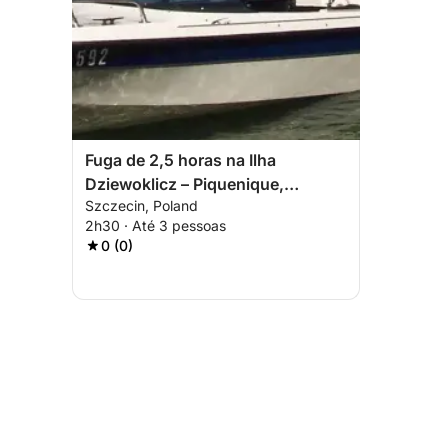
Fuga de 2,5 horas na Ilha
Dziewoklicz – Piquenique,
Szczecin, Poland
Natureza e Puro Relaxamento
2h30 · Até 3 pessoas
0 (0)