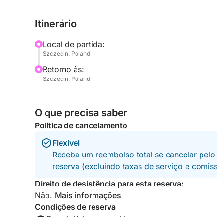
santuário natural no meio da cidade.
Itinerário
Disponibilizamos binóculos a bordo para que voc
animais ribeirinhos e apreciar a beleza intocada
Local de partida:
um viajante curioso ou apenas alguém que busca 
Szczecin, Poland
chance de desacelerar e se conectar com os ritm
Retorno às:
Szczecin, Poland
Água engarrafada está incluída para mantê-lo ref
barco oferece um ambiente seguro, estável e int
exploradores solitários.
O que precisa saber
Política de cancelamento
Este é mais do que um passeio turístico — é um 
descoberta tranquila.
Flexível
Receba um reembolso total se cancelar pelo
Reserve seu lugar hoje mesmo e vivencie o coraç
reserva (excluindo taxas de serviço e comis
Direito de desistência para esta reserva:
Não.
Mais informações
Condições de reserva