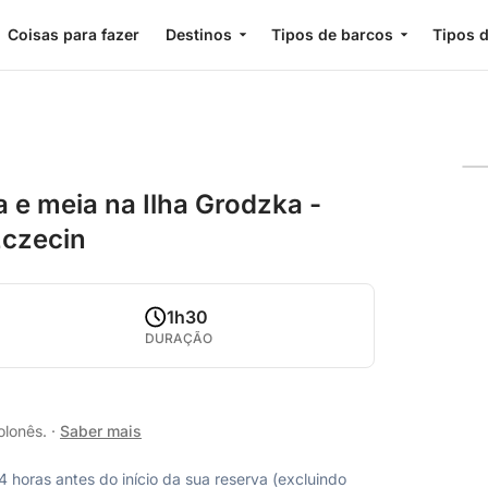
Coisas para fazer
Destinos
Tipos de barcos
Tipos d
a e meia na Ilha Grodzka -
zczecin
1h30
DURAÇÃO
olonês.
·
Saber mais
horas antes do início da sua reserva (excluindo