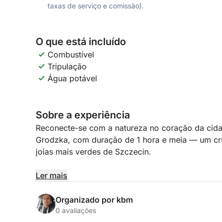
taxas de serviço e comissão).
O que está incluído
Combustível
Tripulação
Água potável
Sobre a experiência
Reconecte-se com a natureza no coração da cidad
Grodzka, com duração de 1 hora e meia — um cruz
joias mais verdes de Szczecin.
Embarque e navegue pela Ilha de Grodzka, um re
Ler mais
pela vida urbana. Enquanto o barco desliza suave
compartilhará histórias fascinantes sobre a flora,
Organizado por kbm
Aprenda sobre espécies de pássaros locais, plant
0 avaliações