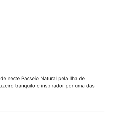
e neste Passeio Natural pela Ilha de
eiro tranquilo e inspirador por uma das
canto único de natureza selvagem cercado
mente pelas águas tranquilas, seu guia
 a fauna e a importância ecológica da ilha.
as sazonais e como esta ilha se tornou um