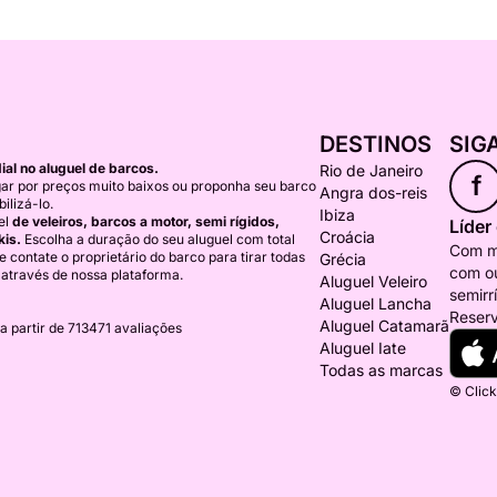
DESTINOS
SIG
al no aluguel de barcos.
Rio de Janeiro
f
ar por preços muito baixos ou proponha seu barco
Angra dos-reis
ilizá-lo.
Ibiza
el
de veleiros, barcos a motor, semi rígidos,
Líder
Croácia
kis.
Escolha a duração do seu aluguel com total
Com ma
) e contate o proprietário do barco para tirar todas
Grécia
com ou
 através de nossa plataforma.
Aluguel Veleiro
semirr
Aluguel Lancha
Reserv
Aluguel Catamarã
a partir de 713471 avaliações
Aluguel Iate
Todas as marcas
© Click