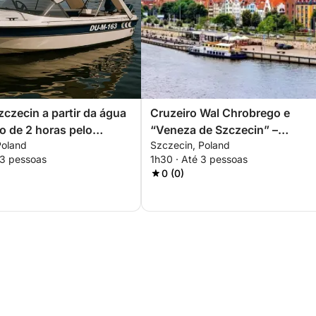
zczecin a partir da água
Cruzeiro Wal Chrobrego e
o de 2 horas pelo
“Veneza de Szczecin” –
Poland
Szczecin, Poland
pela ilha
Experiência Cênica de 1,5 Hor
 3 pessoas
1h30 · Até 3 pessoas
0 (0)