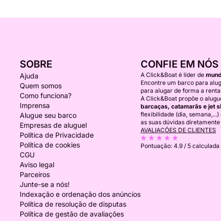
SOBRE
CONFIE EM NÓS
A Click&Boat é líder de
mundi
Ajuda
Encontre um barco para alug
Quem somos
para alugar de forma a rentab
Como funciona?
A Click&Boat propõe o alugu
Imprensa
barcaças, catamarãs e jet s
flexibilidade (dia, semana,...
Alugue seu barco
as suas dúvidas diretamente
Empresas de aluguel
AVALIAÇÕES DE CLIENTES
Política de Privacidade
Política de cookies
Pontuação:
4.9 / 5
calculada 
CGU
Aviso legal
Parceiros
Junte-se a nós!
Indexação e ordenação dos anúncios
Política de resolução de disputas
Política de gestão de avaliações