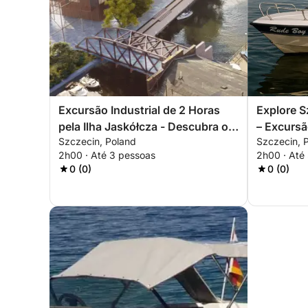
Excursão Industrial de 2 Horas
Explore S
pela Ilha Jaskółcza - Descubra o
– Excursã
Szczecin, Poland
Szczecin, 
Lado Esquecido de Szczecin
castelo e 
2h00 · Até 3 pessoas
2h00 · Até
0 (0)
0 (0)