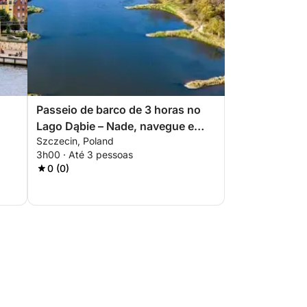
Passeio de barco de 3 horas no
Lago Dąbie – Nade, navegue e
Szczecin, Poland
a
relaxe
3h00 · Até 3 pessoas
0 (0)