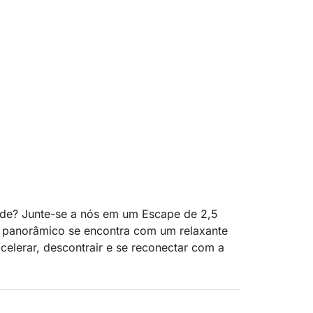
ade? Junte-se a nós em um Escape de 2,5
o panorâmico se encontra com um relaxante
celerar, descontrair e se reconectar com a
calmas em direção a Dziewoklicz, uma ilha