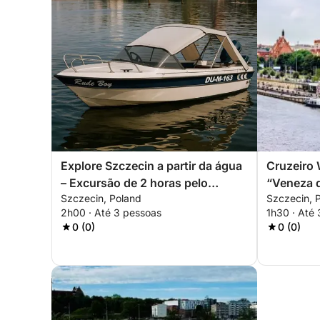
Explore Szczecin a partir da água
Cruzeiro 
– Excursão de 2 horas pelo
“Veneza d
Szczecin, Poland
Szczecin, 
castelo e pela ilha
Experiênc
2h00 · Até 3 pessoas
1h30 · Até
0 (0)
0 (0)