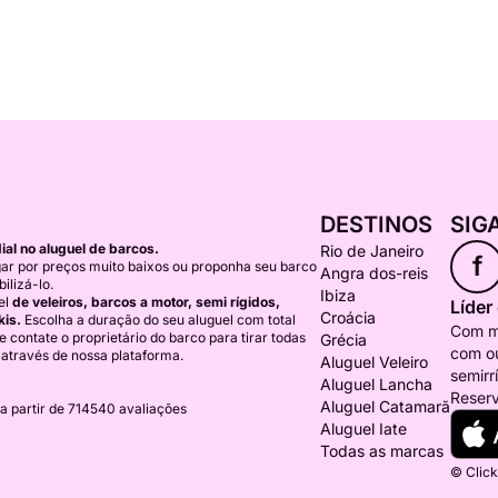
DESTINOS
SIG
al no aluguel de barcos.
Rio de Janeiro
f
ar por preços muito baixos ou proponha seu barco
Angra dos-reis
ilizá-lo.
Ibiza
el
de veleiros, barcos a motor, semi rígidos,
Líder
Croácia
kis.
Escolha a duração do seu aluguel com total
Com ma
) e contate o proprietário do barco para tirar todas
Grécia
com ou
 através de nossa plataforma.
Aluguel Veleiro
semirr
Aluguel Lancha
Reserv
Aluguel Catamarã
a partir de 714540 avaliações
Aluguel Iate
Todas as marcas
© Click