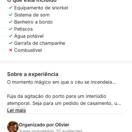
Equipamento de snorkel
Sistema de som
Banheiro a bordo
Petiscos
Água potável
Garrafa de champanhe
Combustível
Sobre a experiência
O momento mágico em que o céu se incendeia...
Fuja da agitação do porto para um interlúdio
atemporal. Seja para um pedido de casamento, um
aniversário ou simplesmente o prazer de estarem
Ler mais
juntos, ofereço uma experiência de velejar intimista
pelos lugares mais belos da Riviera Francesa.
Organizado por Olivier
Super proprietário ·
57 avaliações