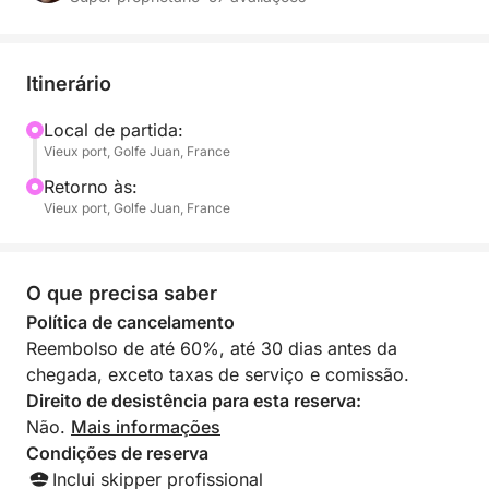
Seu programa personalizado:
Partida no final da tarde: Navegamos enquanto a luz
se torna dourada para um cruzeiro tranquilo ao
Itinerário
longo da costa.
Local de partida:
Vieux port, Golfe Juan, France
O local perfeito: Ancoraremos em uma enseada
tranquila (Baía dos Bilionários ou entre as Ilhas
Retorno às:
Lérins) para admirar o pôr do sol atrás das
Vieux port, Golfe Juan, France
montanhas do Esterel.
Aperitivo premium: Desfrute de uma garrafa de
O que precisa saber
champanhe gelada, acompanhada de iguarias
Política de cancelamento
locais, embalado pelo suave murmúrio das ondas.
Reembolso de até 60%, até 30 dias antes da
chegada, exceto taxas de serviço e comissão.
Nado ao pôr do sol: Para os mais aventureiros,
Direito de desistência para esta reserva:
mergulhe em águas calmas e desfrute do silêncio
Não.
Mais informações
absoluto do mar ao final do dia.
Condições de reserva
Inclui skipper profissional