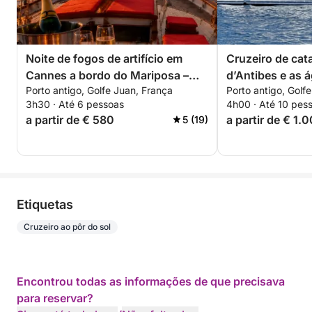
Noite de fogos de artifício em
Cruzeiro de cat
Cannes a bordo do Mariposa –
d’Antibes e as 
Porto antigo, Golfe Juan, França
Porto antigo, Golf
Champanhe de cortesia. Apenas
da Riviera Fran
3h30 · Até 6 pessoas
4h00 · Até 10 pes
6 noites neste verão: 4, 14 e 22 de
a partir de € 580
a partir de € 1.
5 (19)
julho 4, 15 e 24 de agosto
Etiquetas
Cruzeiro ao pôr do sol
Encontrou todas as informações de que precisava
para reservar?