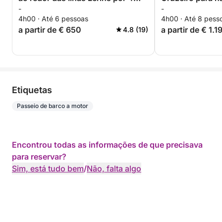
-
-
horas. Desconto especial para
saindo de Cann
4h00 · Até 6 pessoas
4h00 · Até 8 pess
casais!
a partir de € 650
a partir de € 1.1
4.8 (19)
Etiquetas
Passeio de barco a motor
Encontrou todas as informações de que precisava
para reservar?
Sim, está tudo bem
/
Não, falta algo