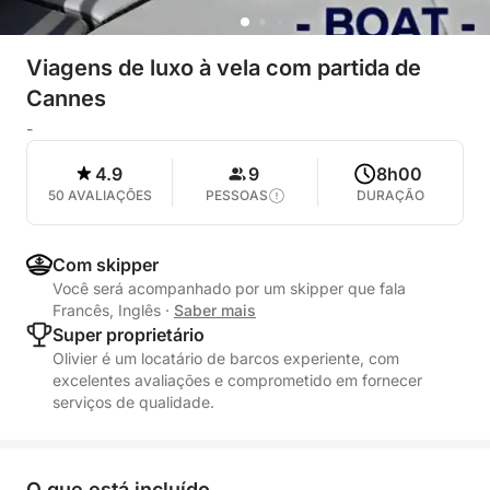
Viagens de luxo à vela com partida de
Cannes
-
4.9
9
8h00
50 AVALIAÇÕES
PESSOAS
DURAÇÃO
Com skipper
Você será acompanhado por um skipper que fala
Francês, Inglês
·
Saber mais
Super proprietário
Olivier é um locatário de barcos experiente, com
excelentes avaliações e comprometido em fornecer
serviços de qualidade.
O que está incluído