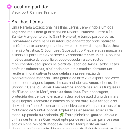
aos locais mais emblemáticos do litoral da Riviera
Local de partida:
Vieux port, Cannes, France
Francesa. Você terá o privilégio de explorar as
águas turquesas das Ilhas Lérins e mergulhar no
As Ilhas Lérins
coração do renomado museu subaquático para uma
Uma Parada Excepcional nas Ilhas Lérins Bem-vindo a um dos
segredos mais bem guardados da Riviera Francesa. Entre a Île
experiência inesquecível. O cruzeiro continua até o
Sainte-Marguerite e a Île Saint-Honorat, o tempo parece parar.
prestigiado Cap d'Antibes e a lendária Baía dos
Convidamos você para um interlúdio encantador onde natureza,
história e arte convergem acima — e abaixo — da superfície. Uma
Bilionários, onde a beleza das paisagens só é
Imersão Artística: O Ecomuseu Subaquático Prepare suas máscaras
comparável à clareza das águas. Para garantir o seu
e snorkels para uma experiência verdadeiramente única. A poucos
metros abaixo da superfície, você descobrirá seis rostos
conforto, bebidas refrescantes são oferecidas a
monumentais esculpidos pelo artista Jason deCaires Taylor. Essas
bordo, e equipamentos de snorkel de qualidade
estátuas submersas, cintilando com luz e sombra, formam um
recife artificial cativante que celebra a preservação da
estão disponíveis para suas paradas para nadar.
biodiversidade marinha. Uma galeria de arte viva espera por você
com apenas alguns toques de suas nadadeiras. Ancoradouros de
Sonho: O Canal du Milieu Lançaremos âncora nas águas turquesas
O serviço a bordo é prestado por um capitão
do "Plateau de la Mer", entre as duas ilhas. Esta ancoragem,
profissional que fala francês e inglês, garantindo
protegida dos ventos, oferece um degradê de azul digno das mais
belas lagoas. Aproveite o convés do barco para: Relaxar sob o sol
uma comunicação fluida e assistência
do Mediterrâneo. Saborear um aperitivo com vista para o mosteiro
personalizada. Observe que os serviços do capitão
fortificado de Saint-Honorat. Explorar as enseadas isoladas de
stand-up paddle ou nadando. 🌿 Entre pinheiros-guarda-chuva e
e o consumo fixo de combustível não estão
vinhas centenárias Quer você opte por desembarcar para passear
incluídos no preço inicial e devem ser pagos
sob os pinheiros perfumados de Sainte-Marguerite ou para
degustar o vinho produzido pelos monges de Saint-Honorat, as Ilhas