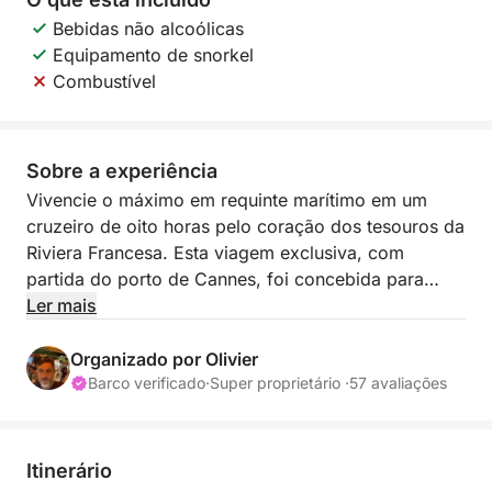
Bebidas não alcoólicas
Equipamento de snorkel
Combustível
Sobre a experiência
Vivencie o máximo em requinte marítimo em um
cruzeiro de oito horas pelo coração dos tesouros da
Riviera Francesa. Esta viagem exclusiva, com
partida do porto de Cannes, foi concebida para
oferecer conforto excepcional a hóspedes exigentes
Ler mais
que desejam descobrir a Riviera em sua forma mais
majestosa. A embarcação acomoda até nove
Organizado por Olivier
pessoas em uma atmosfera refinada e elegante,
Barco verificado
·
Super proprietário ·
57 avaliações
ideal para uma escapada verdadeiramente relaxante
com amigos ou família.
Itinerário
O itinerário é repleto de descobertas e levará você