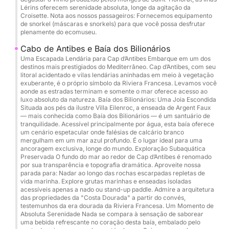
diretamente no porto. Esta opção garante uma
Lérins oferecem serenidade absoluta, longe da agitação da
experiência de alto nível e perfeitamente organizada
Croisette. Nota aos nossos passageiros: Fornecemos equipamento
de snorkel (máscaras e snorkels) para que você possa desfrutar
para um dia inesquecível no Mediterrâneo.
plenamente do ecomuseu.
Cabo de Antibes e Baía dos Bilionários
Não espere mais para reservar conosco através da
Uma Escapada Lendária para Cap d’Antibes Embarque em um dos
Click&Boat.
destinos mais prestigiados do Mediterrâneo. Cap d’Antibes, com seu
litoral acidentado e vilas lendárias aninhadas em meio à vegetação
exuberante, é o próprio símbolo da Riviera Francesa. Levamos você
aonde as estradas terminam e somente o mar oferece acesso ao
luxo absoluto da natureza. Baía dos Bilionários: Uma Joia Escondida
Situada aos pés da ilustre Villa Eilenroc, a enseada de Argent Faux
— mais conhecida como Baía dos Bilionários — é um santuário de
tranquilidade. Acessível principalmente por água, esta baía oferece
um cenário espetacular onde falésias de calcário branco
mergulham em um mar azul profundo. É o lugar ideal para uma
ancoragem exclusiva, longe do mundo. Exploração Subaquática
Preservada O fundo do mar ao redor de Cap d’Antibes é renomado
por sua transparência e topografia dramática. Aproveite nossa
parada para: Nadar ao longo das rochas escarpadas repletas de
vida marinha. Explore grutas marinhas e enseadas isoladas
acessíveis apenas a nado ou stand-up paddle. Admire a arquitetura
das propriedades da "Costa Dourada" a partir do convés,
testemunhos da era dourada da Riviera Francesa. Um Momento de
Absoluta Serenidade Nada se compara à sensação de saborear
uma bebida refrescante no coração desta baía, embalado pelo