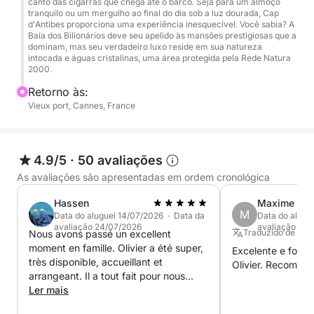
canto das cigarras que chega até o barco. Seja para um almoço
tranquilo ou um mergulho ao final do dia sob a luz dourada, Cap
d'Antibes proporciona uma experiência inesquecível. Você sabia? A
Baía dos Bilionários deve seu apelido às mansões prestigiosas que a
dominam, mas seu verdadeiro luxo reside em sua natureza
intocada e águas cristalinas, uma área protegida pela Rede Natura
2000.
Retorno às:
Vieux port, Cannes, France
4.9/5
·
50 avaliações
As avaliações são apresentadas em ordem cronológica
Hassen
Maxime
M
Data do aluguel 14/07/2026 · Data da
Data do alugu
avaliação 24/07/2026
avaliação 27/
Traduzido de Ingl
Nous avons passé un excellent
moment en famille. Olivier a été super,
Excelente e foi mu
très disponible, accueillant et
Olivier. Recomend
arrangeant. Il a tout fait pour nous
faciliter les choses à chaque étape. Le
Ler mais
bateau était parfait pour notre sortie et