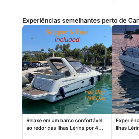
Experiências semelhantes perto de Ca
Relaxe em um barco confortável
Experiênc
ao redor das Ilhas Lérins por 4
Ilhas Léri
-
-
horas. Desconto especial para