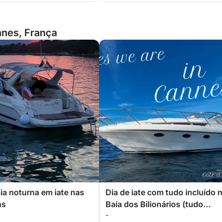
nnes, França
ia noturna em iate nas
Dia de iate com tudo incluído 
ns
Baía dos Bilionários (tudo
-
incluído)