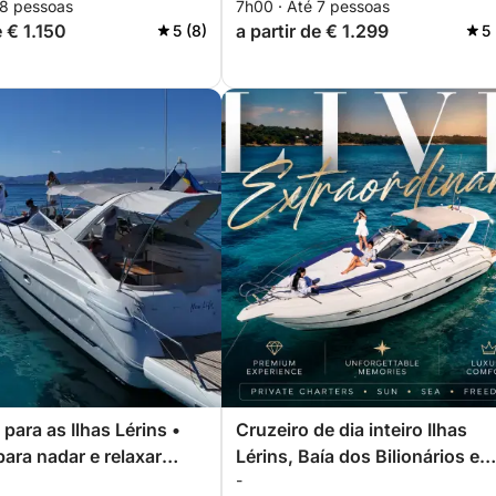
 8 pessoas
7h00 · Até 7 pessoas
e € 1.150
a partir de € 1.299
5 (8)
5
para as Ilhas Lérins •
Cruzeiro de dia inteiro Ilhas
para nadar e relaxar
Lérins, Baía dos Bilionários e
-
e Cannes
Théoule-sur-Mer