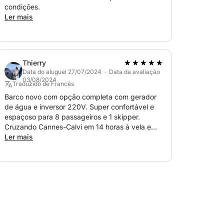
condições.
Ler mais
Thierry
Data do aluguel 27/07/2024 · Data da avaliação
03/08/2024
Traduzido de Francês
Barco novo com opção completa com gerador
de água e inversor 220V. Super confortável e
espaçoso para 8 passageiros e 1 skipper.
para casais, amigos ou famílias, para
Cruzando Cannes-Calvi em 14 horas à vela e
a a partir do mar.
com motor impecável. Proprietário muito
Ler mais
profissional e amigável. Muito flexível com
horários e responde 24 horas por dia, 7 dias por
semana. Fantástico cruzeiro familiar neste
barco!!! Obrigado Oliver. Até o próximo ano (ou
antes).