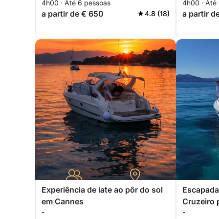
4h00 · Até 6 pessoas
4h00 · Até
casais!
a partir de € 650
a partir d
4.8 (18)
Experiência de iate ao pôr do sol
Escapada 
em Cannes
Cruzeiro 
-
-
saindo d