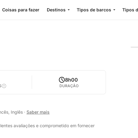
Coisas para fazer
Destinos
Tipos de barcos
Tipos d
8h00
S
DURAÇÃO
ncês, Inglês
·
Saber mais
celentes avaliações e comprometido em fornecer