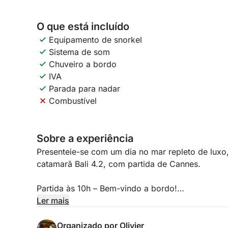
O que está incluído
Equipamento de snorkel
Sistema de som
Chuveiro a bordo
IVA
Parada para nadar
Combustível
Sobre a experiência
Presenteie-se com um dia no mar repleto de lux
catamarã Bali 4.2, com partida de Cannes.
Partida às 10h – Bem-vindo a bordo!
Embarque no Porto Canto e deixe-se guiar pelo s
Ler mais
águas cristalinas das Ilhas Lérins, uma joia natura
Organizado por Olivier