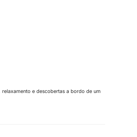
o, relaxamento e descobertas a bordo de um
eu capitão profissional. Navegue até as
l em frente à Croisette.