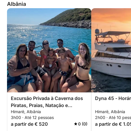
Albânia
Excursão Privada à Caverna dos
Dyna 45 - Horár
Piratas, Praias, Natação e
Himarë, Albânia
Himarë, Albânia
Mergulho com Snorkel – Excursão
3h00 · Até 12 pessoas
2h00 · Até 10 pes
Exclusiva de 3 Horas
a partir de € 520
a partir de € 1.
0 (0)