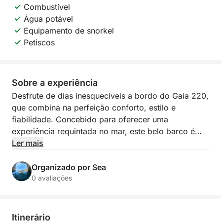
Combustível
Água potável
Equipamento de snorkel
Petiscos
Sobre a experiência
Desfrute de dias inesquecíveis a bordo do Gaia 220,
que combina na perfeição conforto, estilo e
fiabilidade. Concebido para oferecer uma
experiência requintada no mar, este belo barco é
ideal para quem procura relaxar, celebrar ou
Ler mais
explorar o Mediterrâneo com todo o conforto.
Organizado por Sea
Com capacidade para até 12 pessoas, o barco
0 avaliações
oferece espaços amplos, criando o cenário perfeito
para um dia memorável na água.
Itinerário