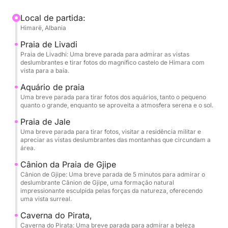
Para garantir uma experiência totalmente relaxante e
sem complicações, o barco está disponível
Local de partida:
Himarë, Albania
exclusivamente com skipper, permitindo-lhe
desfrutar de cada momento a bordo enquanto deixa
Praia de Livadi
a navegação nas mãos de profissionais.
Praia de Livadhi: Uma breve parada para admirar as vistas
deslumbrantes e tirar fotos do magnífico castelo de Himara com
vista para a baía.
Quer esteja a planear uma celebração especial, um
Aquário de praia
passeio com a família ou amigos, ou simplesmente
Uma breve parada para tirar fotos dos aquários, tanto o pequeno
deseje descobrir a beleza da Costa Blanca a partir
quanto o grande, enquanto se aproveita a atmosfera serena e o sol.
do mar, este Astondoa 39 oferece o cenário perfeito
Praia de Jale
para uma escapadela elegante e inesquecível.
Uma breve parada para tirar fotos, visitar a residência militar e
apreciar as vistas deslumbrantes das montanhas que circundam a
área.
Cânion da Praia de Gjipe
Cânion de Gjipe: Uma breve parada de 5 minutos para admirar o
deslumbrante Cânion de Gjipe, uma formação natural
impressionante esculpida pelas forças da natureza, oferecendo
uma vista surreal.
Caverna do Pirata,
Caverna do Pirata: Uma breve parada para admirar a beleza