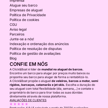
Imprensa
Alugue seu barco
Empresas de aluguel
Política de Privacidade
Política de cookies
CGU
Aviso legal
Parceiros
Junte-se a nós!
Indexação e ordenação dos anúncios
Política de resolução de disputas
Política de gestão de avaliações
Blog
CONFIE EM NÓS
A Click&Boat é líder de
mundial no aluguel de barcos.
Encontre um barco para alugar por preços muito baixos ou
proponha seu barco para alugar de forma a rentabilizá-lo.
A Click&Boat propõe o aluguel
de veleiros, barcos a motor, semi
rígidos, barcaças, catamarãs e jet skis.
Escolha a duração do
seu aluguel com total flexibilidade (dia, semana,...) e contate o
proprietário do barco para tirar todas as suas dúvidas
diretamente através de nossa plataforma.
AVALIAÇÕES DE CLIENTES
Pontuação:
4.9 / 5
calculada a partir de 711274 avaliações