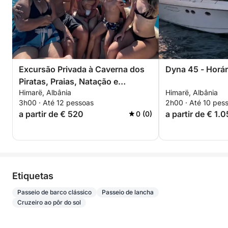
Excursão Privada à Caverna dos
Dyna 45 - Horár
Piratas, Praias, Natação e
Himarë, Albânia
Himarë, Albânia
Mergulho com Snorkel – Excursão
3h00 · Até 12 pessoas
2h00 · Até 10 pes
Exclusiva de 3 Horas
a partir de € 520
a partir de € 1.
0 (0)
Etiquetas
Passeio de barco clássico
Passeio de lancha
Cruzeiro ao pôr do sol