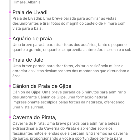
Himarë, Albania
Gruta Secreta, Gruta da Pomba, Praia de Gjipe,
Gruta de São Teodoro (Grutas Gêmeas), Gruta do
Praia de Livadi
Pirata e Praia de Alevra, você terá tempo para
Praia de Livadhi: Uma breve parada para admirar as vistas
deslumbrantes e tirar fotos do magnífico castelo de Himara com
desacelerar e apreciar cada parada. O itinerário foi
vista para a baía.
cuidadosamente planejado para que você possa
Aquário de praia
nadar, mergulhar com snorkel e relaxar nas águas
Uma breve parada para tirar fotos dos aquários, tanto o pequeno
mais cristalinas, com pausas memoráveis em Crystal
quanto o grande, enquanto se aproveita a atmosfera serena e o sol.
Bay, Gruta Secreta, Gruta da Pomba e Praia de
Praia de Jale
Alevra. Máscaras de mergulho e água mineral são
Uma breve parada para tirar fotos, visitar a residência militar e
fornecidas, para que você possa simplesmente
apreciar as vistas deslumbrantes das montanhas que circundam a
área.
chegar pronto para aproveitar.
Cânion da Praia de Gjipe
Cânion de Gjipe: Uma breve parada de 5 minutos para admirar o
Um dos momentos mais exclusivos do passeio é a
deslumbrante Cânion de Gjipe, uma formação natural
entrada nas Grutas Gêmeas de São Teodoro e na
impressionante esculpida pelas forças da natureza, oferecendo
uma vista surreal.
lendária Gruta dos Piratas de barco, deslizando por
essas câmaras naturais para vivenciar sua
Caverna do Pirata,
grandiosidade, cor e atmosfera a partir da própria
Caverna do Pirata: Uma breve parada para admirar a beleza
extraordinária da Caverna do Pirata e aprender sobre os
água. É uma perspectiva rara que transforma o
fascinantes mitos e lendas que a cercam. Entraremos na caverna
litoral em algo cinematográfico e inesquecível.
de barco, proporcionando a você a oportunidade perfeita para