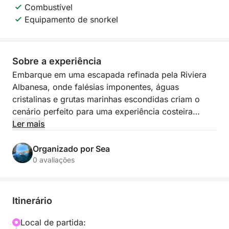
Combustível
Equipamento de snorkel
Sobre a experiência
Embarque em uma escapada refinada pela Riviera
Albanesa, onde falésias imponentes, águas
cristalinas e grutas marinhas escondidas criam o
cenário perfeito para uma experiência costeira
verdadeiramente sublime. Este relaxante passeio de
Ler mais
barco de 3 a 3,5 horas parte do pequeno cais de
Himarë e segue por um dos trechos litorâneos mais
Organizado por Sea
belos do país, revelando baías isoladas e praias
0 avaliações
intocadas que proporcionam uma sensação
maravilhosa de tranquilidade, longe das multidões.
Itinerário
Ao navegar por Himarë, Praia de Livadhi, Praia do
Aquário, Praia de Jali, Crystal Bay, Baía do Casal,
Local de partida: