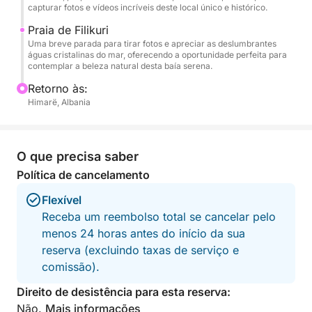
capturar fotos e vídeos incríveis deste local único e histórico.
Traga seu protetor solar, chapéu e toalha, e deixe a
Praia de Filikuri
Uma breve parada para tirar fotos e apreciar as deslumbrantes
Riviera fazer o resto. Esta é uma escapada de luxo
águas cristalinas do mar, oferecendo a oportunidade perfeita para
curta no mar: descomplicada, deslumbrante e
contemplar a beleza natural desta baía serena.
pensada para a pura felicidade do verão.
Retorno às:
Himarë, Albania
O que precisa saber
Política de cancelamento
Flexível
Receba um reembolso total se cancelar pelo
menos 24 horas antes do início da sua
reserva (excluindo taxas de serviço e
comissão).
Direito de desistência para esta reserva:
Não.
Mais informações