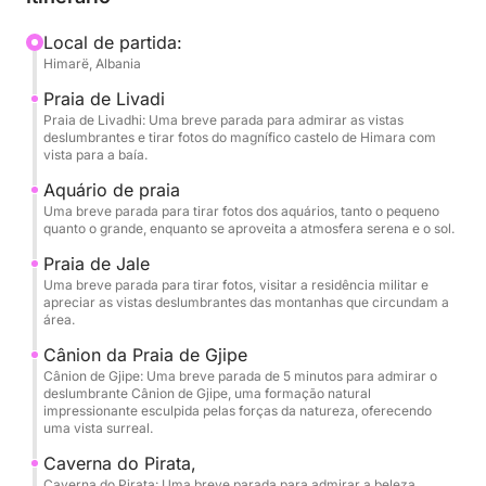
Ao navegar por Himarë, Praia de Livadhi, Praia do
Aquário, Praia de Jali, Baía de Cristal, Baía do Casal,
Local de partida:
Himarë, Albania
Gruta Secreta, Gruta da Pomba, Praia de Gjipe,
Gruta de São Teodoro (Grutas Gêmeas), Gruta do
Praia de Livadi
Pirata e Praia de Alevra, você terá tempo para
Praia de Livadhi: Uma breve parada para admirar as vistas
deslumbrantes e tirar fotos do magnífico castelo de Himara com
desacelerar e apreciar cada parada. O itinerário foi
vista para a baía.
cuidadosamente planejado para que você possa
Aquário de praia
nadar, mergulhar com snorkel e relaxar nas águas
Uma breve parada para tirar fotos dos aquários, tanto o pequeno
mais cristalinas, com pausas memoráveis na Baía de
quanto o grande, enquanto se aproveita a atmosfera serena e o sol.
Cristal, na Gruta Secreta, na Gruta da Pomba e na
Praia de Jale
Praia de Alevra. Máscaras de mergulho e água
Uma breve parada para tirar fotos, visitar a residência militar e
mineral são fornecidas, para que você possa chegar
apreciar as vistas deslumbrantes das montanhas que circundam a
área.
pronto para aproveitar.
Cânion da Praia de Gjipe
Cânion de Gjipe: Uma breve parada de 5 minutos para admirar o
Um dos momentos mais exclusivos do passeio é a
deslumbrante Cânion de Gjipe, uma formação natural
entrada nas Grutas Gêmeas de São Teodoro e na
impressionante esculpida pelas forças da natureza, oferecendo
uma vista surreal.
lendária Gruta dos Piratas de barco, deslizando por
essas câmaras naturais para vivenciar sua
Caverna do Pirata,
grandiosidade, cor e atmosfera a partir da própria
Caverna do Pirata: Uma breve parada para admirar a beleza