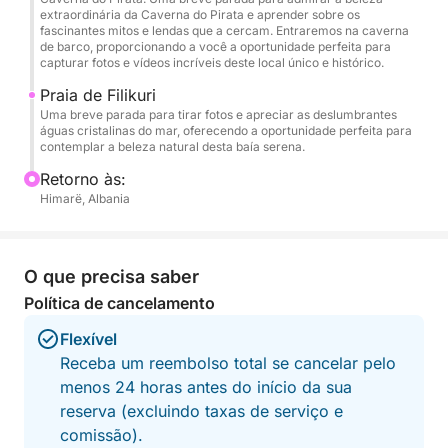
extraordinária da Caverna do Pirata e aprender sobre os
água. É uma perspectiva rara que transforma o
fascinantes mitos e lendas que a cercam. Entraremos na caverna
litoral em algo cinematográfico e inesquecível.
de barco, proporcionando a você a oportunidade perfeita para
capturar fotos e vídeos incríveis deste local único e histórico.
Traga seu protetor solar, chapéu e toalha, e deixe a
Praia de Filikuri
Uma breve parada para tirar fotos e apreciar as deslumbrantes
Riviera fazer o resto.
águas cristalinas do mar, oferecendo a oportunidade perfeita para
contemplar a beleza natural desta baía serena.
Retorno às:
Himarë, Albania
O que precisa saber
Política de cancelamento
Flexível
Receba um reembolso total se cancelar pelo
menos 24 horas antes do início da sua
reserva (excluindo taxas de serviço e
comissão).