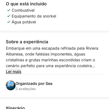
O que está incluído
Combustível
Equipamento de snorkel
Água potável
Sobre a experiência
Embarque em uma escapada refinada pela Riviera
Albanesa, onde falésias imponentes, águas
cristalinas e grutas marinhas escondidas criam o
cenário perfeito para uma experiência costeira
verdadeiramente sublime. Este relaxante passeio de
Ler mais
barco de 2 horas parte do pequeno cais de Himarë
e segue por um dos trechos litorâneos mais belos
Organizado por Sea
do país, revelando baías isoladas e praias intocadas
0 avaliações
que proporcionam uma sensação maravilhosa de
tranquilidade, longe das multidões.
Itinerário