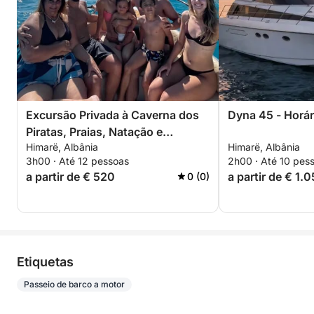
Excursão Privada à Caverna dos
Dyna 45 - Horár
Piratas, Praias, Natação e
Himarë, Albânia
Himarë, Albânia
Mergulho com Snorkel – Excursão
3h00 · Até 12 pessoas
2h00 · Até 10 pes
Exclusiva de 3 Horas
a partir de € 520
a partir de € 1.
0 (0)
Etiquetas
Passeio de barco a motor