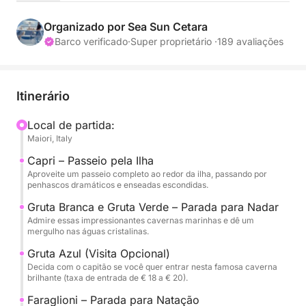
você queira admirar as famosas grutas de Capri,
nadar sob o icônico Faraglioni ou desfrutar de um
Organizado por Sea Sun Cetara
almoço à beira-mar em Nerano, este passeio é a
Barco verificado
·
Super proprietário ·
189 avaliações
maneira perfeita de experimentar o melhor da Costa
Amalfitana.
Itinerário
Navegamos diretamente para Capri ao longo do
litoral, absorvendo vistas espetaculares. O passeio
Local de partida:
Maiori, Italy
inclui um circuito completo pela ilha, com paradas
na Gruta Branca e na Gruta Verde — duas
Capri – Passeio pela Ilha
maravilhas naturais com águas vibrantes, perfeitas
Aproveite um passeio completo ao redor da ilha, passando por
penhascos dramáticos e enseadas escondidas.
para fotos e natação. Você também terá a opção de
visitar a famosa Gruta Azul, onde um pequeno
Gruta Branca e Gruta Verde – Parada para Nadar
Admire essas impressionantes cavernas marinhas e dê um
passeio de barco o levará para dentro de sua
mergulho nas águas cristalinas.
caverna azul brilhante (taxa de entrada de € 18 a €
Gruta Azul (Visita Opcional)
20, a ser decidida com o capitão). Em seguida,
Decida com o capitão se você quer entrar nesta famosa caverna
paramos nas icônicas formações rochosas de
brilhante (taxa de entrada de € 18 a € 20).
Faraglioni, onde você pode nadar em um dos
Faraglioni – Parada para Natação
pontos mais pitorescos da ilha.