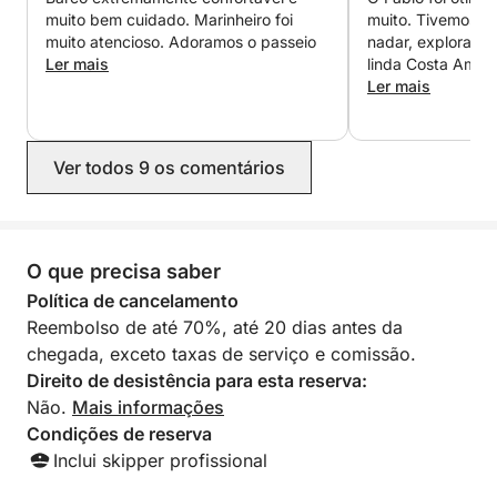
ao estilo italiano com pizzette, doces rústicos e
muito bem cuidado. Marinheiro foi
muito. Tivemos b
coquetéis artesanais. Quer você escolha explorar as
muito atencioso. Adoramos o passeio
nadar, explorar as
ruas animadas de Capri ou simplesmente relaxar a
Ler mais
linda Costa Amal
bordo, este passeio de barco privado promete um
muito os serviços
Ler mais
comunicação tamb
dia inesquecível no Mediterrâneo.
Obrigado, Fábio, 
por organizar tud
Ver todos 9 os comentários
O que precisa saber
Política de cancelamento
Reembolso de até 70%, até 20 dias antes da
chegada, exceto taxas de serviço e comissão.
Direito de desistência para esta reserva:
Não.
Mais informações
Condições de reserva
Inclui skipper profissional