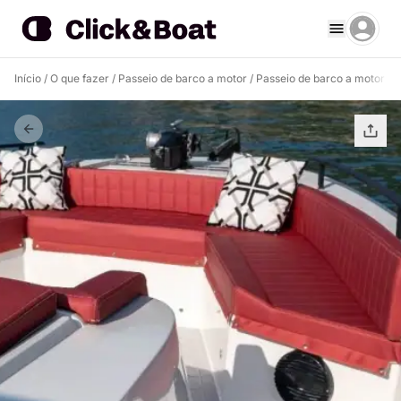
Início
/
O que fazer
/
Passeio de barco a motor
/
Passeio de barco a motor Ma