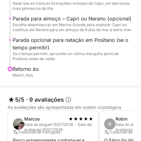
Nade sob as icônicas formações rochosas de Capri, um dos locais
mais pitorescos da ilha.
Para o almoço, você tem duas opções: jantar em um
Parada para almoço – Capri ou Nerano (opcional)
renomado restaurante à beira-mar em Nerano,
Escolha desembarcar em Marina Grande para explorar Capri ou
famoso por seu espaguete alla Nerano, ou
continue até Nerano para um almoço de frutos do mar à beira-mar.
desembarcar em Capri para explorar a ilha no seu
Parada opcional para natação em Positano (se o
próprio ritmo. O capitão marcará um ponto de
tempo permitir)
encontro para seu retorno. No caminho de volta, se
Se o tempo permitir, aproveite um último mergulho perto de
Positano antes de voltar.
o tempo permitir, podemos fazer uma parada
adicional para nadar em Positano antes de navegar
Retorno às:
de volta para Cetara.
Maiori, Italy
Se você deseja desembarcar em Capri apenas para
uma caminhada sem jantar em um restaurante, uma
taxa de desembarque de € 100 será aplicada.
5/5
·
9 avaliações
As avaliações são apresentadas em ordem cronológica
Este passeio inclui toalhas felpudas, refrigerantes,
Marcos
Robin
cerveja, lanches, frutas frescas, equipamento de
R
Data do aluguel 15/07/2026 · Data da
Data do alugu
mergulho com snorkel, boias e um brinde de
avaliação 15/07/2026
avaliação 05/
Traduzido de Português
Traduzido de Ingl
limoncello. Para finalizar, desfrute de um aperitivo
Barco extremamente confortavel e
O Fábio foi ótimo,