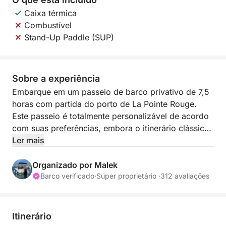
Caixa térmica
Combustível
Stand-Up Paddle (SUP)
Sobre a experiência
Embarque em um passeio de barco privativo de 7,5
horas com partida do porto de La Pointe Rouge.
Este passeio é totalmente personalizável de acordo
com suas preferências, embora o itinerário clássico
leve você às joias do Parque Nacional das
Ler mais
Calanques e do Arquipélago de Frioul. Com
capacidade para 7 passageiros (+ capitão), é o
Organizado por Malek
tamanho ideal para uma imersão completa nas
Barco verificado
·
Super proprietário ·
312 avaliações
águas turquesas de Marselha.
O barco está equipado com um cooler para suas
Itinerário
bebidas e uma prancha de SUP (stand-up paddle)