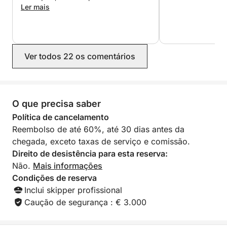
discussions agréables. Dès la
Ler mais
réservation, nous étions assurés que
tout se déroulerait dans les meilleures
conditions : retour rapide de Lucas, le
propriétaire, communication fluide et
Ver todos 22 os comentários
rapide et prix sans surprise. Je
recommande sans hésiter ! Encore
merci pour cette bonne humeur
contagieuse 😃
O que precisa saber
Política de cancelamento
Reembolso de até 60%, até 30 dias antes da
chegada, exceto taxas de serviço e comissão.
Direito de desistência para esta reserva:
Não.
Mais informações
Condições de reserva
Inclui skipper profissional
Caução de segurança : € 3.000