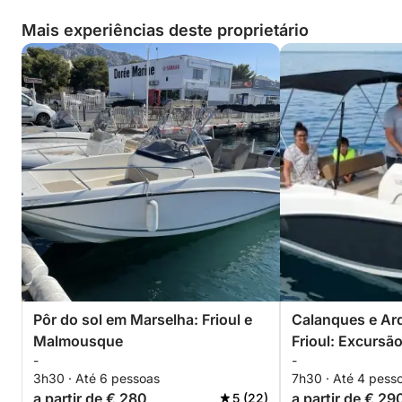
Mais experiências deste proprietário
Pôr do sol em Marselha: Frioul e
Calanques e Ar
Malmousque
Frioul: Excursã
-
-
3h30 · Até 6 pessoas
7h30 · Até 4 pess
a partir de € 280
a partir de € 29
5 (22)