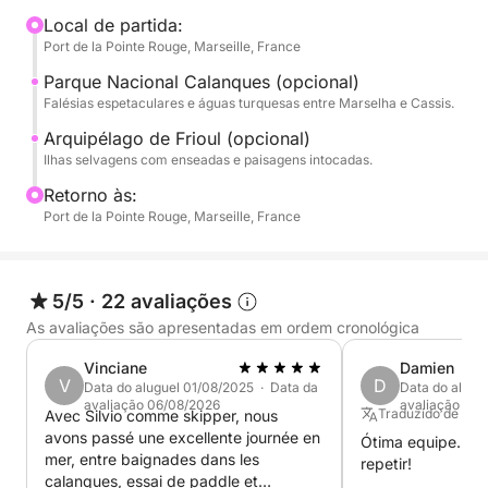
está disponível como opcional (€30) para explorar
Local de partida:
Port de la Pointe Rouge, Marseille, France
as enseadas bem perto das rochas. Seu capitão
multilíngue (francês, inglês e espanhol) garantirá seu
Parque Nacional Calanques (opcional)
conforto e o guiará aos melhores pontos para nadar,
Falésias espetaculares e águas turquesas entre Marselha e Cassis.
longe da agitação da cidade.
Arquipélago de Frioul (opcional)
Ilhas selvagens com enseadas e paisagens intocadas.
Viva uma aventura inesquecível entre falésias
Retorno às:
calcárias e águas cristalinas.
Port de la Pointe Rouge, Marseille, France
P.S.: O preço apresentado é para o aluguel do
barco. O capitão (€130) e o combustível são pagos
5/5
·
22 avaliações
separadamente diretamente no porto.
As avaliações são apresentadas em ordem cronológica
Vinciane
Damien
V
D
Data do aluguel 01/08/2025 · Data da
Data do alugu
avaliação 06/08/2026
avaliação 24
Traduzido de Fra
Avec Silvio comme skipper, nous
avons passé une excellente journée en
Ótima equipe. Ót
mer, entre baignades dans les
repetir!
calanques, essai de paddle et