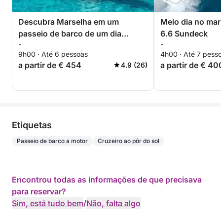
Descubra Marselha em um
Meio dia no mar
passeio de barco de um dia
6.6 Sundeck
-
-
inteiro.
9h00 · Até 6 pessoas
4h00 · Até 7 pess
a partir de € 454
a partir de € 40
4.9 (26)
Etiquetas
Passeio de barco a motor
Cruzeiro ao pôr do sol
Encontrou todas as informações de que precisava
para reservar?
Sim, está tudo bem
/
Não, falta algo