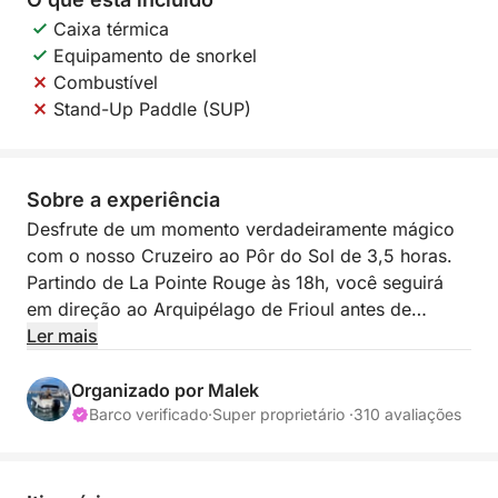
Caixa térmica
Equipamento de snorkel
Combustível
Stand-Up Paddle (SUP)
Sobre a experiência
Desfrute de um momento verdadeiramente mágico
com o nosso Cruzeiro ao Pôr do Sol de 3,5 horas.
Partindo de La Pointe Rouge às 18h, você seguirá
em direção ao Arquipélago de Frioul antes de
chegar à área de Malmousque, um local privilegiado
Ler mais
para admirar o pôr do sol sobre o mar. É a maneira
perfeita de terminar o dia com um aperitivo
Organizado por Malek
memorável na água.
Barco verificado
·
Super proprietário ·
310 avaliações
Este passeio inclui equipamento de snorkel e um
cooler para suas bebidas. Também é possível alugar