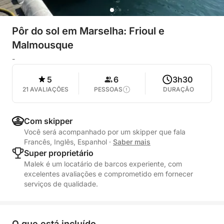
Pôr do sol em Marselha: Frioul e
Malmousque
-
5
6
3h30
21 AVALIAÇÕES
PESSOAS
DURAÇÃO
Com skipper
Você será acompanhado por um skipper que fala
Francês, Inglês, Espanhol
·
Saber mais
Super proprietário
Malek é um locatário de barcos experiente, com
excelentes avaliações e comprometido em fornecer
serviços de qualidade.
O que está incluído