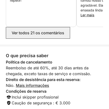
repetir!
tornou nosso dia 
no porto, no final do cruzeiro, ao capitão.
agradável. Ela no
enseada linda par
vista de Marselha
Ler mais
explorarmos as C
Recomendo muito
Ver todos 21 os comentários
O que precisa saber
Política de cancelamento
Reembolso de até 60%, até 30 dias antes da
chegada, exceto taxas de serviço e comissão.
Direito de desistência para esta reserva:
Não.
Mais informações
Condições de reserva
Inclui skipper profissional
Caução de segurança : € 3.000