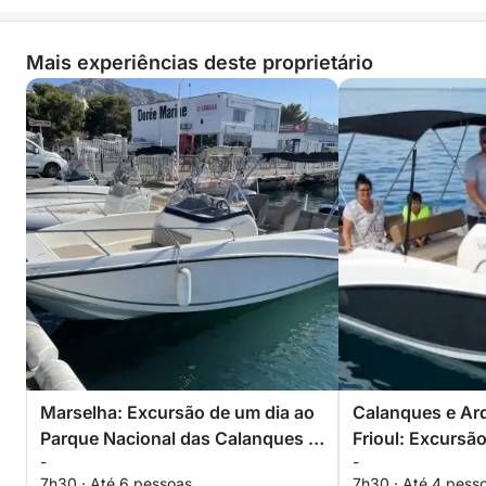
Mais experiências deste proprietário
Marselha: Excursão de um dia ao
Calanques e Ar
Parque Nacional das Calanques e
Frioul: Excursã
-
-
às Ilhas Frioul
7h30 · Até 6 pessoas
7h30 · Até 4 pess