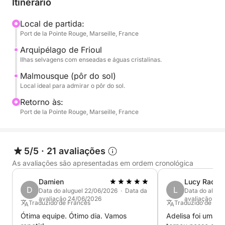
Itinerário
uma prancha de stand-up paddle (SUP) por 30€
como adicional.
Local de partida:
Port de la Pointe Rouge, Marseille, France
O pequeno preço desta experiência garante uma
Arquipélago de Frioul
lembrança exclusiva para admirar a hora dourada
Ilhas selvagens com enseadas e águas cristalinas.
da costa.
Malmousque (pôr do sol)
Local ideal para admirar o pôr do sol.
Saboreie a magia do pôr do sol de Marselha durante
Retorno às:
um momento tranquilo no mar.
Port de la Pointe Rouge, Marseille, France
Observe que o preço deste cruzeiro NÃO inclui os
serviços do capitão. Estes devem ser pagos
5/5
·
21 avaliações
separadamente no porto por 90€.
As avaliações são apresentadas em ordem cronológica
Reserve hoje mesmo o seu cruzeiro perfeito ao pôr
Damien
Lucy Rachel
D
L
do sol comigo na Click & Boat!
Data do aluguel 22/06/2026 · Data da
Data do alugu
avaliação 24/06/2026
avaliação 13/
Traduzido de Francês
Traduzido de Ingl
P.S.: O combustível deverá ser pago separadamente
Ótima equipe. Ótimo dia. Vamos
Adelisa foi uma e