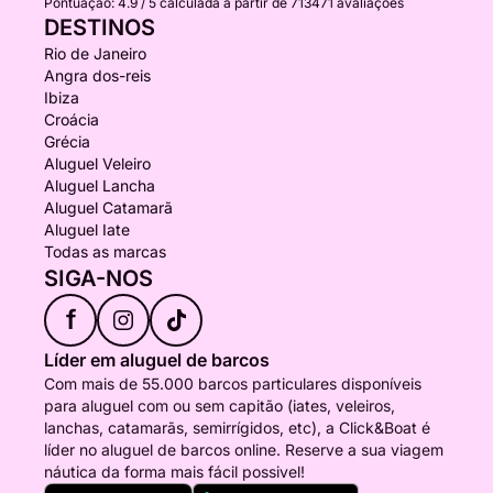
Pontuação:
4.9 / 5
calculada a partir de 713471 avaliações
DESTINOS
Rio de Janeiro
Angra dos-reis
Ibiza
Croácia
Grécia
Aluguel Veleiro
Aluguel Lancha
Aluguel Catamarã
Aluguel Iate
Todas as marcas
SIGA-NOS
f
Líder em aluguel de barcos
Com mais de 55.000 barcos particulares disponíveis
para aluguel com ou sem capitão (iates, veleiros,
lanchas, catamarãs, semirrígidos, etc), a Click&Boat é
líder no aluguel de barcos online. Reserve a sua viagem
náutica da forma mais fácil possivel!