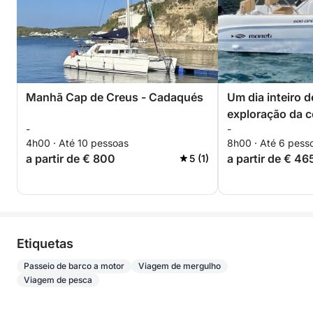
Manhã Cap de Creus - Cadaqués
Um dia inteiro 
exploração da c
-
-
aquática ao lon
4h00 · Até 10 pessoas
8h00 · Até 6 pess
Brava.
a partir de € 800
a partir de € 46
5 (1)
Etiquetas
Passeio de barco a motor
Viagem de mergulho
Viagem de pesca