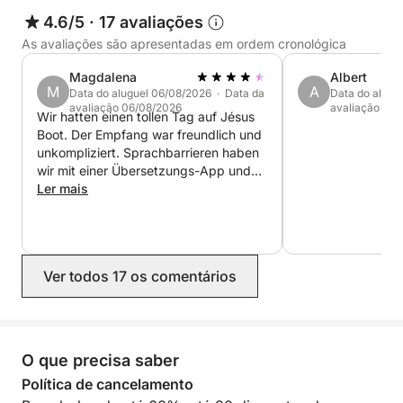
4.6/5
·
17 avaliações
As avaliações são apresentadas em ordem cronológica
Magdalena
Albert
M
A
Data do aluguel 06/08/2026 · Data da
Data do alugu
avaliação 06/08/2026
avaliação 01/
Wir hatten einen tollen Tag auf Jésus
Boot. Der Empfang war freundlich und
unkompliziert. Sprachbarrieren haben
wir mit einer Übersetzungs-App und
ein wenig Humor gut überwunden. Das
Ler mais
Preis-Leistungsverhältnis ist absolut
stimmig. Die Kaution wurde ohne
Probleme zurückerstattet. Wir buchen
das Boot nächstes Jahr gerne wieder!
Ver todos 17 os comentários
:-)
O que precisa saber
Política de cancelamento