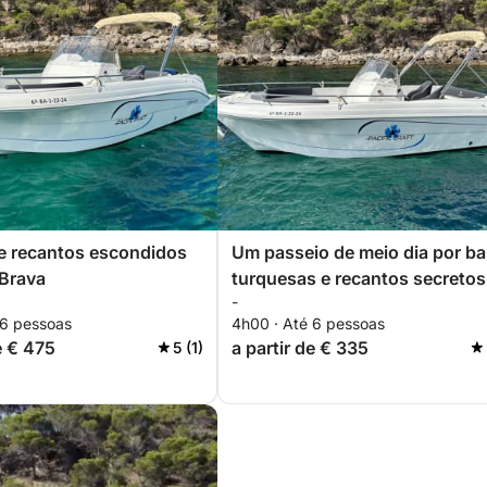
e recantos escondidos
Um passeio de meio dia por ba
 Brava
turquesas e recantos secretos
-
Mediterrâneo.
 6 pessoas
4h00 · Até 6 pessoas
e € 475
a partir de € 335
5 (1)