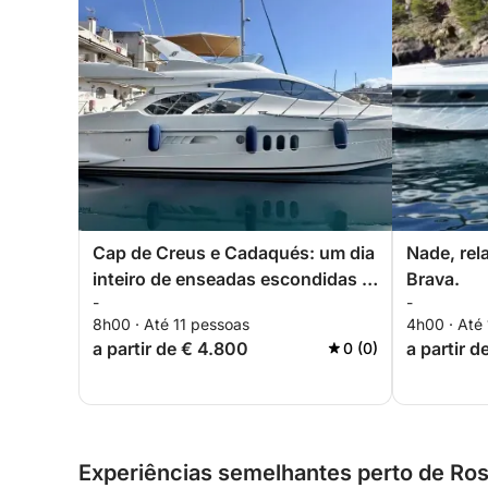
Cap de Creus e Cadaqués: um dia
Nade, rel
inteiro de enseadas escondidas e
Brava.
-
-
luxo mediterrâneo
8h00 · Até 11 pessoas
4h00 · Até
a partir de € 4.800
a partir d
0 (0)
Experiências semelhantes perto de Ro