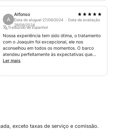
em ótimas condições e é muito fácil de
manobrar. Foi um dia perfeito, muito obrigado ao
Alfonso
Joachim! Podem ir de olhos fechados!
A
Data do aluguel 27/06/2024 · Data da avaliação
28/06/2024
Traduzido de Espanhol
Nossa experiência tem sido ótima, o tratamento
com o Joaquim foi excepcional, ele nos
aconselhou em todos os momentos. O barco
atendeu perfeitamente às expectativas que
tínhamos, muito confortável e manejável.
Ler mais
Parabéns Joaquim porque isso dá vontade de
repetir de olhos fechados.
ada, exceto taxas de serviço e comissão.