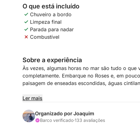
O que está incluído
Chuveiro a bordo
Limpeza final
Parada para nadar
Combustível
Sobre a experiência
Às vezes, algumas horas no mar são tudo o que v
completamente. Embarque no Roses e, em poucos
paisagem de enseadas escondidas, águas cintilant
Esta experiência de meio dia foi criada para lhe
Ler mais
descomplicada, revigorante e totalmente personal
vocês decidirão juntos o plano antes de partir, c
Organizado por Joaquim
encaixa perfeitamente no seu tempo na água.
Barco verificado
·
133 avaliações
Navegue ao longo da costa, pare para nadar em b