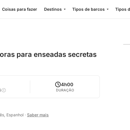
Coisas para fazer
Destinos
Tipos de barcos
Tipos d
oras para enseadas secretas
4h00
S
DURAÇÃO
lês, Espanhol
·
Saber mais