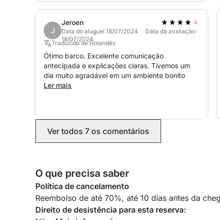
reservaremos com o Joaquim novamente. Muito
obrigado pelo dia fantástico!
Jeroen
J
Data do aluguel 18/07/2024 · Data da avaliação
18/07/2024
Traduzido de Holandês
Ótimo barco. Excelente comunicação
antecipada e explicações claras. Tivemos um
dia muito agradável em um ambiente bonito
Ler mais
Ver todos 7 os comentários
O que precisa saber
Política de cancelamento
Reembolso de até 70%, até 10 dias antes da cheg
Direito de desistência para esta reserva: