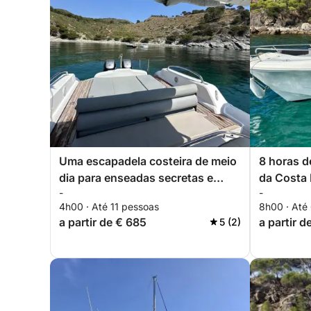
Uma escapadela costeira de meio
8 horas d
dia para enseadas secretas e
da Costa
-
-
águas turquesa.
4h00 · Até 11 pessoas
8h00 · Até
a partir de € 685
a partir d
5 (2)