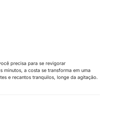
ocê precisa para se revigorar
 minutos, a costa se transforma em uma
es e recantos tranquilos, longe da agitação.
 proporcionar o melhor da Costa Brava:
izada. Não há um roteiro fixo. Em vez disso,
riando um itinerário personalizado que se
aías de águas cristalinas ou simplesmente