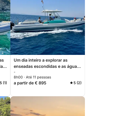
as
Um dia inteiro a explorar as
das
enseadas escondidas e as águas
-
cristalinas da Costa Brava.
8h00 · Até 11 pessoas
a partir de € 895
5 (1)
5 (2)