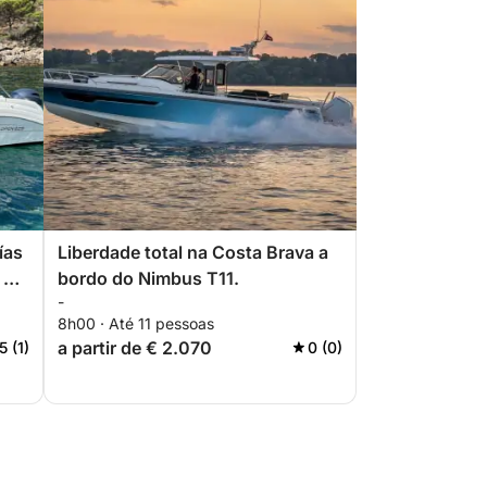
ías
Liberdade total na Costa Brava a
 do
bordo do Nimbus T11.
-
8h00 · Até 11 pessoas
a partir de € 2.070
5 (1)
0 (0)