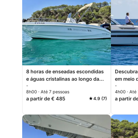
8 horas de enseadas escondidas
Descubra
e águas cristalinas ao longo da
em meio 
-
-
selvagem Costa Brava.
8h00 · Até 7 pessoas
4h00 · Até
a partir de € 485
a partir d
4.9 (7)