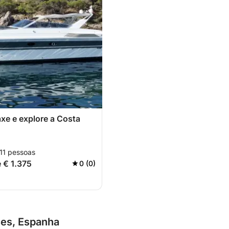
axe e explore a Costa
 11 pessoas
e € 1.375
0 (0)
ses, Espanha