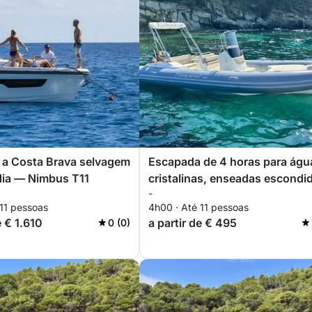
 a Costa Brava selvagem
Escapada de 4 horas para águ
dia — Nimbus T11
cristalinas, enseadas escondi
-
e emoções costeiras.
 11 pessoas
4h00 · Até 11 pessoas
e € 1.610
a partir de € 495
0 (0)