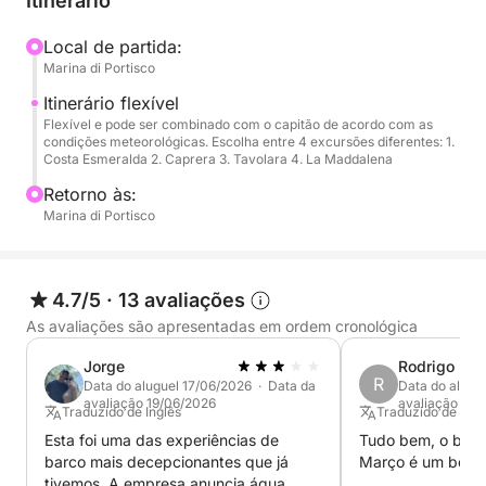
Itinerário
flybridge panorâmico oferece um verdadeiro lounge
com vista para o mar, perfeito para relaxar durante
Local de partida:
Marina di Portisco
a navegação ou desfrutar de um aperitivo ao pôr do
sol; na proa, o amplo solário com encosto ajustável
Itinerário flexível
convida ao relaxamento em total privacidade; na
Flexível e pode ser combinado com o capitão de acordo com as
condições meteorológicas. Escolha entre 4 excursões diferentes: 1.
popa, o cockpit protegido por um hardtop cria uma
Costa Esmeralda 2. Caprera 3. Tavolara 4. La Maddalena
área de convívio ideal para refeições ao ar livre e
Retorno às:
momentos de relaxamento. A plataforma de banho
Marina di Portisco
com escada integrada também facilita e torna
seguro o acesso ao mar.
4.7/5
·
13 avaliações
Os interiores também foram projetados para o
As avaliações são apresentadas em ordem cronológica
máximo conforto, com uma sala de estar iluminada
com grandes janelas panorâmicas, uma área de
Jorge
Rodrigo
jantar interna, uma cozinha totalmente equipada,
R
Data do aluguel 17/06/2026 · Data da
Data do alugu
avaliação 19/06/2026
avaliação 18/
duas cabines bem decoradas e um banheiro
Traduzido de Inglês
Traduzido de Ingl
completo. O preço inclui duas pranchas de SUP, um
Esta foi uma das experiências de
Tudo bem, o barc
scooter subaquático Jobe Pro 2025, equipamento
barco mais decepcionantes que já
Março é um bom c
tivemos. A empresa anuncia água,