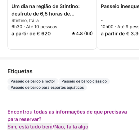
Um dia na região de Stintino:
Passeio inesque
desfrute de 6,5 horas de
Stintino, Itália
-
exploração a bordo de uma
6h30 · Até 10 pessoas
10h00 · Até 9 pes
lancha de 14 metros.
a partir de € 620
a partir de € 3.
4.8 (63)
Etiquetas
Passeio de barco a motor
Passeio de barco clássico
Passeio de barco para esportes aquáticos
Encontrou todas as informações de que precisava
para reservar?
Sim, está tudo bem
/
Não, falta algo