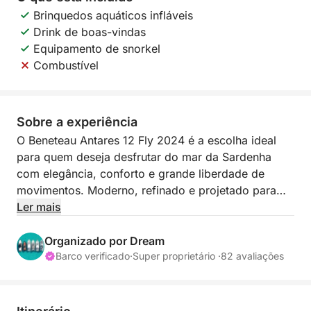
Brinquedos aquáticos infláveis
Drink de boas-vindas
Equipamento de snorkel
Combustível
Sobre a experiência
O Beneteau Antares 12 Fly 2024 é a escolha ideal
para quem deseja desfrutar do mar da Sardenha
com elegância, conforto e grande liberdade de
movimentos. Moderno, refinado e projetado para
oferecer amplo espaço, este barco com flybridge é
Ler mais
perfeito para charters privados, dias exclusivos com
amigos ou família, eventos especiais e momentos
Organizado por Dream
românticos no coração da Costa Esmeralda.
Barco verificado
·
Super proprietário ·
82 avaliações
O grande trunfo deste barco é a excelente
habitabilidade dos seus espaços exteriores: o