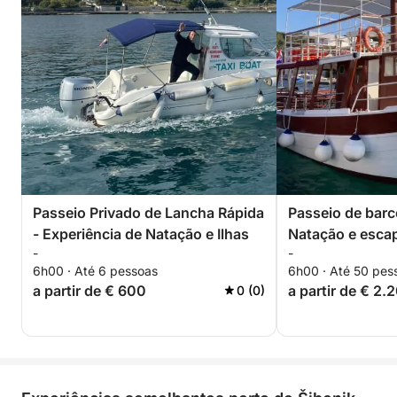
Passeio Privado de Lancha Rápida
Passeio de barc
- Experiência de Natação e Ilhas
Natação e escap
-
-
paradisíaca
6h00 · Até 6 pessoas
6h00 · Até 50 pes
a partir de € 600
a partir de € 2.
0 (0)