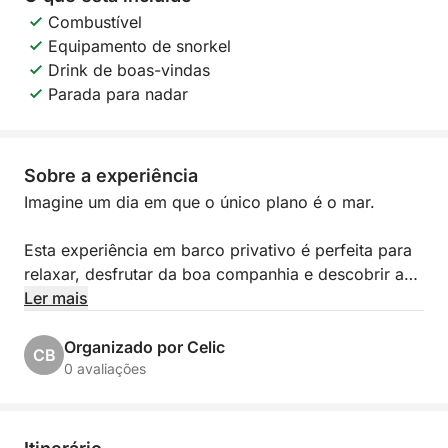
Combustível
Equipamento de snorkel
Drink de boas-vindas
Parada para nadar
Sobre a experiência
Imagine um dia em que o único plano é o mar.
Esta experiência em barco privativo é perfeita para
relaxar, desfrutar da boa companhia e descobrir as
ilhas ao seu próprio ritmo. Seja para passar tempo
Ler mais
com a família, celebrar com os amigos ou organizar
algo especial para a sua equipe, o dia se desenrola
Organizado por Celic
CB
exatamente como você deseja.
0 avaliações
Você embarcará em um belo barco de madeira
tradicional, cheio de charme e personalidade