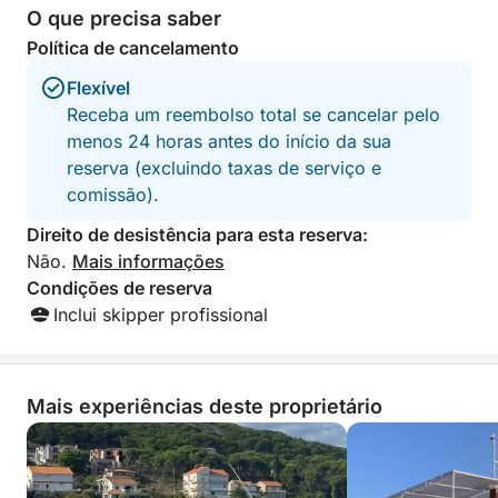
seu conforto: espreguiçadeiras, água doce, uma
O que precisa saber
pequena cozinha, um banheiro e equipamentos de
Política de cancelamento
snorkel.
Flexível
Sem horários rígidos. Sem pressa.
Receba um reembolso total se cancelar pelo
menos 24 horas antes do início da sua
Apenas um dia relaxante no mar, feito sob medida
reserva (excluindo taxas de serviço e
para você.
comissão).
Direito de desistência para esta reserva:
Não.
Mais informações
Condições de reserva
Inclui skipper profissional
Mais experiências deste proprietário