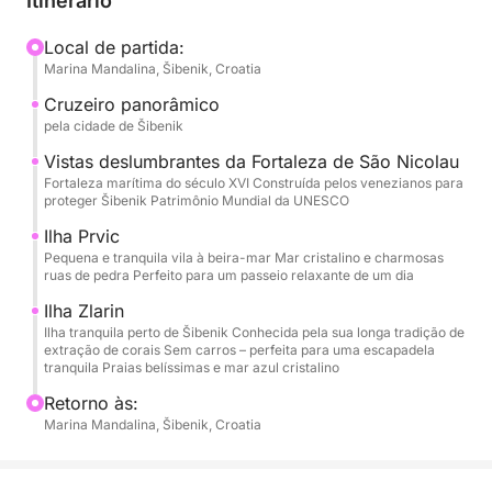
Itinerário
mediterrânea. Espaçoso e confortável, oferece
bastante espaço para relaxar, tomar sol, conversar
Local de partida:
Marina Mandalina, Šibenik, Croatia
ou simplesmente observar a costa passar. A partida
geralmente é de Šibenik, mas o ponto de partida e o
Cruzeiro panorâmico
horário são flexíveis — este é o seu dia.
pela cidade de Šibenik
Vistas deslumbrantes da Fortaleza de São Nicolau
Ao deixar o porto, você navegará pela paisagem
Fortaleza marítima do século XVI Construída pelos venezianos para
proteger Šibenik Patrimônio Mundial da UNESCO
histórica de Šibenik e pela imponente Fortaleza de
São Nicolau. De lá, as ilhas o aguardam. Você pode
Ilha Prvic
parar em Prvić ou Zlarin para um passeio tranquilo,
Pequena e tranquila vila à beira-mar Mar cristalino e charmosas
ruas de pedra Perfeito para um passeio relaxante de um dia
um café à beira-mar ou simplesmente para absorver
a atmosfera relaxante das ilhas. Mais tarde, a âncora
Ilha Zlarin
Ilha tranquila perto de Šibenik Conhecida pela sua longa tradição de
é lançada em uma baía tranquila, onde a água é
extração de corais Sem carros – perfeita para uma escapadela
cristalina, calma e convidativa — perfeita para
tranquila Praias belíssimas e mar azul cristalino
nadar, mergulhar com snorkel ou simplesmente
Retorno às:
flutuar sob o sol.
Marina Mandalina, Šibenik, Croatia
A bordo, você encontrará tudo o que precisa para o