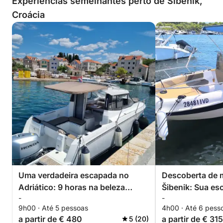
Experiências semelhantes perto de Šibenik,
Croácia
Uma verdadeira escapada no
Descoberta de 
Adriático: 9 horas na beleza
Šibenik: Sua es
-
-
intocada de Šibenik.
uma lancha.
9h00 · Até 5 pessoas
4h00 · Até 6 pess
a partir de € 480
a partir de € 315
5 (20)