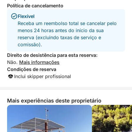
Este passeio privado oferece total flexibilidade —
Política de cancelamento
você pode passar mais tempo nadando, explorando
uma vila em uma ilha ou simplesmente relaxando no
Flexível
barco enquanto aproveita o sol do Adriático. Sem
Receba um reembolso total se cancelar pelo
multidões e sem horários fixos, o dia se desenrola
menos 24 horas antes do início da sua
de acordo com seus desejos.
reserva (excluindo taxas de serviço e
comissão).
Ideal para quem busca privacidade, conforto e uma
Direito de desistência para esta reserva:
experiência autêntica de passeio entre ilhas, este
Não.
Mais informações
passeio de lancha oferece uma maneira
Condições de reserva
verdadeiramente personalizada de descobrir a
Inclui skipper profissional
beleza do litoral de Šibenik.
Mais experiências deste proprietário