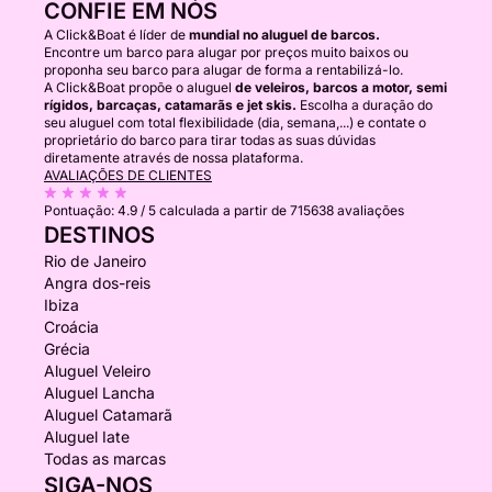
CONFIE EM NÓS
A Click&Boat é líder de
mundial no aluguel de barcos.
Encontre um barco para alugar por preços muito baixos ou
proponha seu barco para alugar de forma a rentabilizá-lo.
A Click&Boat propõe o aluguel
de veleiros, barcos a motor, semi
rígidos, barcaças, catamarãs e jet skis.
Escolha a duração do
seu aluguel com total flexibilidade (dia, semana,...) e contate o
proprietário do barco para tirar todas as suas dúvidas
diretamente através de nossa plataforma.
AVALIAÇÕES DE CLIENTES
Pontuação:
4.9 / 5
calculada a partir de 715638 avaliações
DESTINOS
Rio de Janeiro
Angra dos-reis
Ibiza
Croácia
Grécia
Aluguel Veleiro
Aluguel Lancha
Aluguel Catamarã
Aluguel Iate
Todas as marcas
SIGA-NOS