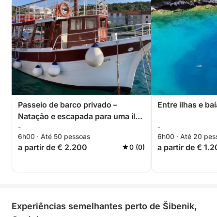
Passeio de barco privado –
Entre ilhas e ba
Natação e escapada para uma ilha
-
-
paradisíaca
6h00 · Até 50 pessoas
6h00 · Até 20 pes
a partir de € 2.200
a partir de € 1.
0 (0)
Experiências semelhantes perto de Šibenik,