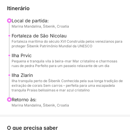
preferência, com horário flexível para se adequar à
Itinerário
sua agenda. Ao sair do porto, você poderá apreciar
vistas panorâmicas da histórica cidade de Šibenik e
Local de partida:
Marina Mandalina, Šibenik, Croatia
da imponente Fortaleza de São Nicolau, um
patrimônio da UNESCO que guarda a entrada do
Fortaleza de São Nicolau
canal.
Fortaleza marítima do século XVI Construída pelos venezianos para
proteger Šibenik Patrimônio Mundial da UNESCO
O passeio continua em direção às charmosas ilhas
Ilha Prvic
Pequena e tranquila vila à beira-mar Mar cristalino e charmosas
de Prvić e Zlarin, conhecidas por sua autêntica
ruas de pedra Perfeito para um passeio relaxante de um dia
atmosfera dálmata, orlas tranquilas e águas
Ilha Zlarin
cristalinas. Ao longo do caminho, o capitão
Ilha tranquila perto de Šibenik Conhecida pela sua longa tradição de
ancorará em belas baías isoladas, dando-lhe
extração de corais Sem carros – perfeita para uma escapadela
bastante tempo para nadar, flutuar e relaxar em
tranquila Praias belíssimas e mar azul cristalino
meio à natureza intocada. O equipamento de
Retorno às:
mergulho (máscara e snorkel) está incluído,
Marina Mandalina, Šibenik, Croatia
permitindo que você explore o mundo subaquático
em um mar calmo e transparente.
O que precisa saber