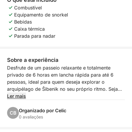
Combustível
Equipamento de snorkel
Bebidas
Caixa térmica
Parada para nadar
Sobre a experiência
Desfrute de um passeio relaxante e totalmente
privado de 6 horas em lancha rápida para até 6
pessoas, ideal para quem deseja explorar o
arquipélago de Šibenik no seu próprio ritmo. Seja
viajando com a família, amigos ou a dois, esta
Ler mais
experiência oferece o equilíbrio perfeito entre um
passeio panorâmico, momentos de lazer na água e
Organizado por Celic
CB
tranquilidade na ilha.
0 avaliações
A partida é de Šibenik ou de outro local de sua