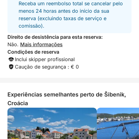
uma experiência inesquecível na
Receba um reembolso total se cancelar pelo
Croácia! ?✨
menos 24 horas antes do início da sua
- Ao final do passeio, antes de retornar, você
reserva (excluindo taxas de serviço e
desfrutará de um pôr do sol memorável em um local
comissão).
panorâmico especial.
Direito de desistência para esta reserva:
O que torna esta experiência verdadeiramente
Não.
Mais informações
especial é o acesso a baías escondidas e menos
Condições de reserva
frequentadas e a liberdade total para aproveitar o
Inclui skipper profissional
momento. Seja para flutuar em silêncio ou rir com
Caução de segurança : € 0
os amigos em uma prancha de stand-up paddle,
esta escapada é sua. Seja para saborear um
autêntico almoço com frutos do mar locais ou
Experiências semelhantes perto de Šibenik,
passear por uma charmosa vila insular e tomar um
Croácia
café, a escolha da diversão é sua.