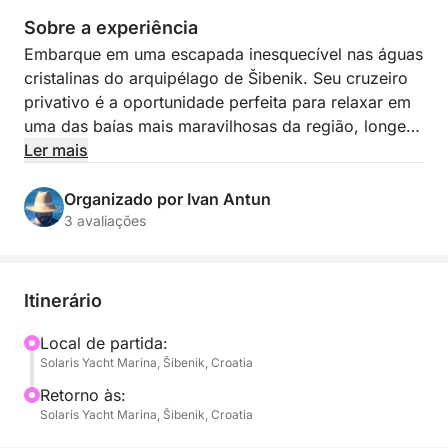
Sobre a experiência
Embarque em uma escapada inesquecível nas águas
cristalinas do arquipélago de Šibenik. Seu cruzeiro
privativo é a oportunidade perfeita para relaxar em
uma das baías mais maravilhosas da região, longe
das multidões e do barulho do continente.
Ler mais
Seja em busca de relaxamento tranquilo ou diversão
Organizado por Ivan Antun
ativa no mar, esta experiência oferece o equilíbrio
3 avaliações
perfeito. Este passeio não se trata de visitar pontos
turísticos, mas sim de se desconectar do mundo e
mergulhar na beleza natural do Adriático e na
Itinerário
maravilhosa culinária local. É ideal para casais,
famílias ou pequenos grupos de amigos que buscam
Local de partida:
Solaris Yacht Marina, Šibenik, Croatia
relaxar e desfrutar dos puros prazeres do mar. Sem
horários rígidos, sem distrações — apenas sol,
Retorno às:
pinheiros, água do mar e serenidade.
Solaris Yacht Marina, Šibenik, Croatia