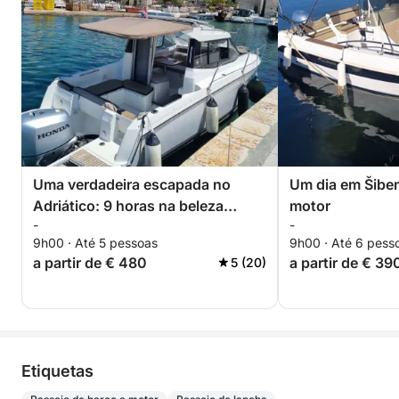
Uma verdadeira escapada no
Um dia em Šibe
Adriático: 9 horas na beleza
motor
-
-
intocada de Šibenik.
9h00 · Até 5 pessoas
9h00 · Até 6 pess
a partir de € 480
a partir de € 39
5 (20)
Etiquetas