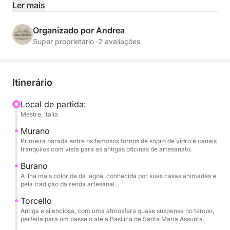
encantadoras da lagoa do norte, como Murano,
Ler mais
Burano, Torcello e outras joias escondidas, longe
das multidões de turistas e imerso em uma
Organizado por Andrea
atmosfera autêntica. Ao longo do dia, você poderá
Super proprietário ·
2 avaliações
relaxar a bordo com uma taça de vinho, petiscos e
bebidas refrescantes sempre disponíveis, enquanto
ouve música no sistema de som de bordo e admira
Itinerário
a beleza silenciosa da água e as vilas coloridas que
encontrará pelo caminho.
Local de partida:
Mestre, Italia
A excursão foi planejada para oferecer o equilíbrio
Murano
perfeito entre descoberta e relaxamento: breves
Primeira parada entre os famosos fornos de sopro de vidro e canais
tranquilos com vista para as antigas oficinas de artesanato.
paradas em cada ilha permitem que você passeie
por ruas estreitas e pontes, visite oficinas de
Burano
A ilha mais colorida da lagoa, conhecida por suas casas animadas e
artesãos e aprecie vistas únicas. A bordo, você
pela tradição da renda artesanal.
encontrará uma recepção calorosa, conforto
Torcello
essencial e toda a liberdade para vivenciar Veneza
Antiga e silenciosa, com uma atmosfera quase suspensa no tempo,
sob uma perspectiva nova e privilegiada. Seja
perfeita para um passeio até a Basílica de Santa Maria Assunta.
viajando em casal, com amigos ou em família, esta