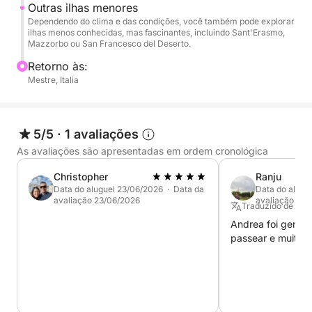
Outras ilhas menores
é a oportunidade perfeita para explorar a lagoa de
Dependendo do clima e das condições, você também pode explorar
uma forma autêntica e relaxante.
ilhas menos conhecidas, mas fascinantes, incluindo Sant'Erasmo,
Mazzorbo ou San Francesco del Deserto.
Retorno às:
Mestre, Italia
5/5
·
1 avaliações
As avaliações são apresentadas em ordem cronológica
Christopher
Ranju
Data do aluguel 23/06/2026 · Data da
Data do alugu
avaliação 23/06/2026
avaliação 12/
Traduzido de Ingl
Andrea foi gentil 
passear e muito fl