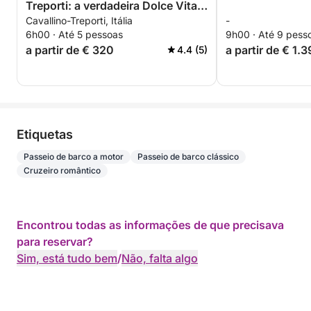
Treporti: a verdadeira Dolce Vita
Cavallino-Treporti, Itália
-
em uma lancha
6h00 · Até 5 pessoas
9h00 · Até 9 pess
a partir de € 320
a partir de € 1.
4.4 (5)
Etiquetas
Passeio de barco a motor
Passeio de barco clássico
Cruzeiro romântico
Encontrou todas as informações de que precisava
para reservar?
Sim, está tudo bem
/
Não, falta algo